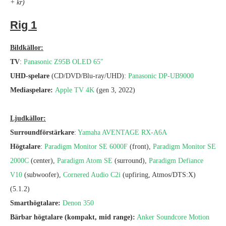
+ kr)
Rig 1
Bildkällor:
TV
:
Panasonic Z95B OLED 65″
UHD-spelare
(CD/DVD/Blu-ray/UHD):
Panasonic DP-UB9000
Mediaspelare:
Apple TV 4K
(gen 3, 2022)
Ljudkällor:
Surroundförstärkare
:
Yamaha AVENTAGE RX-A6A
Högtalare
:
Paradigm Monitor SE 6000F
(front),
Paradigm Monitor SE
2000C
(center),
Paradigm Atom SE
(surround),
Paradigm Defiance
V10
(subwoofer),
Cornered Audio C2i
(upfiring, Atmos/DTS:X)
(5.1.2)
Smarthögtalare:
Denon 350
Bärbar högtalare (kompakt, mid range):
Anker Soundcore Motion