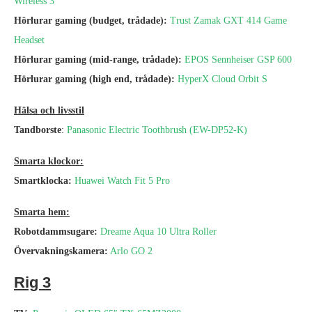
Wireless 3
Hörlurar gaming (budget, trådade):
Trust Zamak GXT 414 Game
Headset
Hörlurar gaming (mid-range, trådade):
EPOS Sennheiser GSP 600
Hörlurar gaming (high end, trådade)
:
HyperX Cloud Orbit S
Hälsa och livsstil
Tandborste
:
Panasonic Electric Toothbrush (EW-DP52-K)
Smarta klockor:
Smartklocka:
Huawei Watch Fit 5 Pro
Smarta hem:
Robotdammsugare:
Dreame Aqua 10 Ultra Roller
Övervakningskamera:
Arlo GO 2
Rig 3