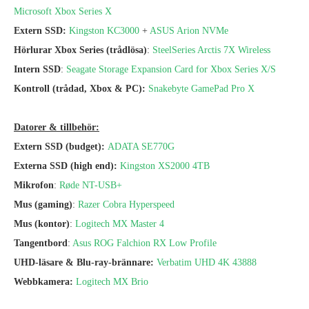
Microsoft Xbox Series X
Extern SSD:
Kingston KC3000
+
ASUS Arion NVMe
Hörlurar Xbox Series (trådlösa)
:
SteelSeries Arctis 7X Wireless
Intern SSD
:
Seagate Storage Expansion Card for Xbox Series X/S
Kontroll (trådad, Xbox & PC):
Snakebyte GamePad Pro X
Datorer & tillbehör:
Extern SSD (budget):
ADATA SE770G
Externa SSD (high end):
Kingston XS2000 4TB
Mikrofon
:
Røde NT-USB+
Mus (gaming)
:
Razer Cobra Hyperspeed
Mus (kontor)
:
Logitech MX Master 4
Tangentbord
:
Asus ROG Falchion RX Low Profile
UHD-läsare & Blu-ray-brännare:
Verbatim UHD 4K 43888
Webbkamera:
Logitech MX Brio