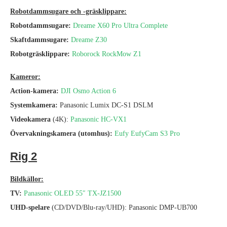
Robotdammsugare och -gräsklippare:
Robotdammsugare:
Dreame X60 Pro Ultra Complete
Skaftdammsugare:
Dreame Z30
Robotgräsklippare:
Roborock RockMow Z1
Kameror:
Action-kamera:
DJI Osmo Action 6
Systemkamera:
Panasonic Lumix DC-S1 DSLM
Videokamera
(4K):
Panasonic HC-VX1
Övervakningskamera (utomhus):
Eufy EufyCam S3 Pro
Rig 2
Bildkällor:
TV:
Panasonic OLED 55″ TX-JZ1500
UHD-spelare
(CD/DVD/Blu-ray/UHD): Panasonic DMP-UB700