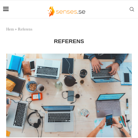
Hem
»
Referens
REFERENS