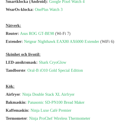
Smartklocka (Android):
Google Pixel Watch 4
WearOs-klocka:
OnePlus Watch 3
Nätverk:
Router:
Asus ROG GT-BE98
(Wi-Fi 7)
Extender:
Netgear Nighthawk EAX80 AX6000 Extender
(WiFi 6)
Skönhet och livsstil:
LED-ansiktsmask:
Shark CryoGlow
Tandborste
:
Oral-B iO10 Gold Special Edition
Kök:
Airfryer
:
Ninja Double Stack XL Airfryer
Bakmaskin:
Panasonic SD-PN100 Bread Maker
Kaffemaskin:
Ninja Luxe Café Premier
Termometer
:
Ninja ProChef Wireless Thermometer