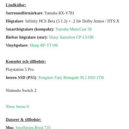
Ljudkällor:
Surroundförstärkare
: Yamaha RX-V781
Högtalare
: Infinity HCS Beta (5.1.2) + .2 för Dolby Atmos / DTS:X
Smarthögtalare (kompakt):
Yamaha MusicCast 50
Bärbar högtalare (stor):
Sharp Sumobox CP-LS100
Vinylspelare:
Sharp RP-TT100
Konsoler och tillbehör:
Playstation 5 Pro
Intern SSD
(PS5)
:
Kingston Fury Renegade M.2 SSD 2TB
Nintendo Switch 2
Xbox Series S
Datorer & tillbehör:
Mus
:
SteelSeries Rival 710