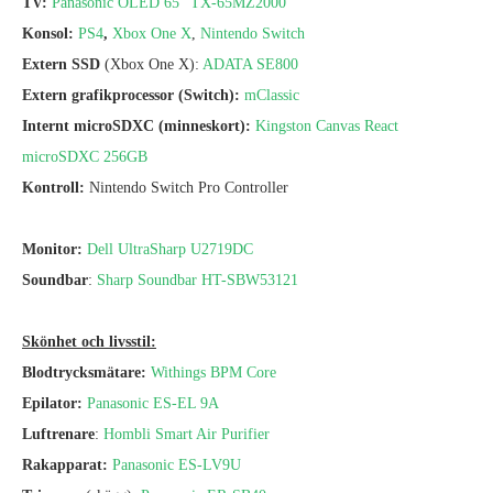
TV:
Panasonic OLED 65″ TX-65MZ2000
Konsol:
PS4
,
Xbox One X
,
Nintendo Switch
Extern SSD
(Xbox One X):
ADATA SE800
Extern
grafikprocessor (Switch):
mClassic
Internt
microSDXC (minneskort):
Kingston Canvas React
microSDXC 256GB
Kontroll:
Nintendo Switch Pro Controller
Monitor:
Dell UltraSharp U2719DC
Soundbar
:
Sharp Soundbar HT-SBW53121
Skönhet och livsstil:
Blodtrycksmätare:
Withings BPM Core
Epilator:
Panasonic ES-EL 9A
Luftrenare
:
Hombli Smart Air Purifier
Rakapparat:
Panasonic ES-LV9U