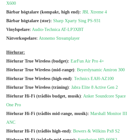
X600
Bärbar högtalare (kompakt, high end):
JBL Xtreme 4
Bärbar högtalare (stor):
Sharp Xparty Sing PS-931
Vinylspelare:
Audio-Technica AT-LP3XBT
Nätverksspelare:
Atonemo Streamplayer
Hörlurar:
Hörlurar True Wireless (budget):
EarFun Air Pro 4+
Hörlurar True Wireless (mid-range)
:
Beyerdynamic Amiron 300
Hörlurar True Wireless (high-end)
:
Technics EAH-AZ100
Hörlurar True Wireless (träning)
:
Jabra Elite 8 Active Gen 2
Hörlurar Hi-Fi (trådlös budget, musik)
:
Anker Soundcore Space
One Pro
Hörlurar Hi-Fi (trådlös mid-range, musik):
Marshall Monitor III
ANC
Hörlurar Hi-Fi (trådlös high-end)
:
Bowers & Wilkins Px8 S2
Hörlurar Hi-Fi (
trådade
mid-range):
Sennheiser HD-660S2