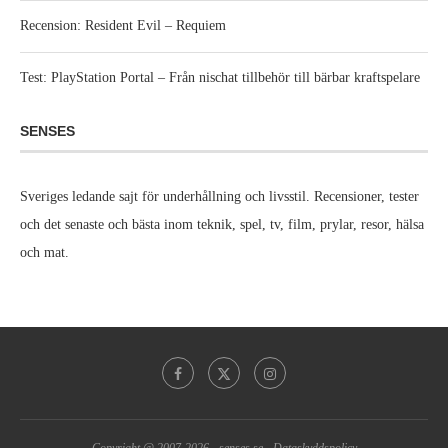
Recension: Resident Evil – Requiem
Test: PlayStation Portal – Från nischat tillbehör till bärbar kraftspelare
SENSES
Sveriges ledande sajt för underhållning och livsstil. Recensioner, tester
och det senaste och bästa inom teknik, spel, tv, film, prylar, resor, hälsa
och mat.
Copyright @ 2007-2026 -
senses.se
-
Dataskyddspolicy