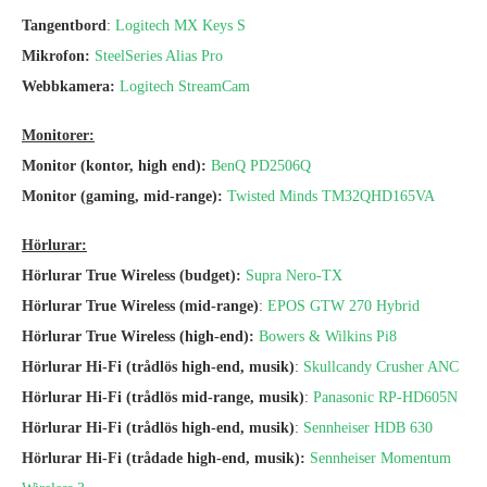
Tangentbord
:
Logitech MX Keys S
Mikrofon:
SteelSeries Alias Pro
Webbkamera:
Logitech StreamCam
Monitorer:
Monitor (kontor, high end):
BenQ PD2506Q
Monitor (gaming, mid-range):
Twisted Minds TM32QHD165VA
Hörlurar:
Hörlurar True Wireless (budget):
Supra Nero-TX
Hörlurar True Wireless (mid-range)
:
EPOS GTW 270 Hybrid
Hörlurar True Wireless (high-end):
Bowers & Wilkins Pi8
Hörlurar Hi-Fi (trådlös high-end, musik)
:
Skullcandy Crusher ANC
Hörlurar Hi-Fi (trådlös mid-range, musik)
:
Panasonic RP-HD605N
Hörlurar Hi-Fi (trådlös high-end, musik)
:
Sennheiser HDB 630
Hörlurar Hi-Fi (
trådade
high-end, musik):
Sennheiser Momentum