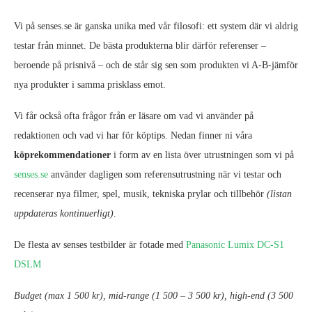
Vi på senses.se är ganska unika med vår filosofi: ett system där vi aldrig
testar från minnet. De bästa produkterna blir därför referenser –
beroende på prisnivå – och de står sig sen som produkten vi A-B-jämför
nya produkter i samma prisklass emot.
Vi får också ofta frågor från er läsare om vad vi använder på
redaktionen och vad vi har för köptips. Nedan finner ni våra
köprekommendationer
i form av en lista över utrustningen som vi på
senses.se
använder dagligen som referensutrustning när vi testar och
recenserar nya filmer, spel, musik, tekniska prylar och tillbehör
(listan
uppdateras kontinuerligt)
.
De flesta av senses testbilder är fotade med
Panasonic Lumix DC-S1
DSLM
Budget (max 1 500 kr), mid-range (1 500 – 3 500 kr), high-end (3 500