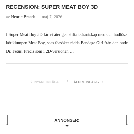
RECENSION: SUPER MEAT BOY 3D
av
Henric Brandt
maj 7, 2026
I Super Meat Boy 3D får vi återigen stifta bekantskap med den hudlöse
köttklumpen Meat Boy, som försöker rädda Bandage Girl från den onde
Dr. Fetus. Precis som i 2D‑versionen …
NYARE INLÄGG
ÄLDRE INLÄGG
ANNONSER: