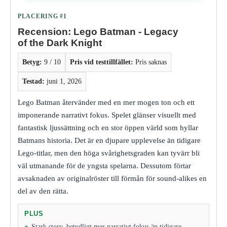
PLACERING #1
Recension: Lego Batman - Legacy
of the Dark Knight
Betyg:
9 / 10
Pris vid testtillfället:
Pris saknas
Testad:
juni 1, 2026
Lego Batman återvänder med en mer mogen ton och ett
imponerande narrativt fokus. Spelet glänser visuellt med
fantastisk ljussättning och en stor öppen värld som hyllar
Batmans historia. Det är en djupare upplevelse än tidigare
Lego-titlar, men den höga svårighetsgraden kan tyvärr bli
väl utmanande för de yngsta spelarna. Dessutom förtar
avsaknaden av originalröster till förmån för sound-alikes en
del av den rätta.
PLUS
Stark story, betydligt mer narrativt fokus än tidigare