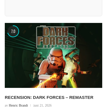
7.0
RECENSION: DARK FORCES – REMASTER
av
Henric Brandt
juni 21, 2026