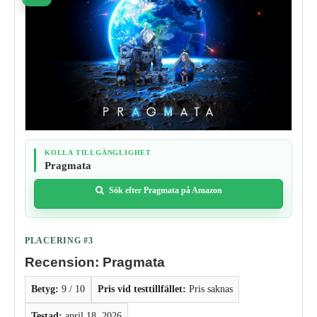
KOLLA TILLGÄNGLIGHET
Pragmata
Sök efter Pragmata på Amazon
PLACERING #3
Recension: Pragmata
Betyg:
9 / 10
Pris vid testtillfället:
Pris saknas
Testad:
april 18, 2026