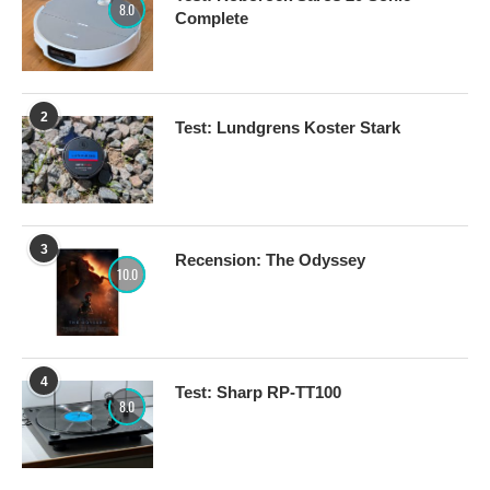
8.0
Complete
2
Test: Lundgrens Koster Stark
3
Recension: The Odyssey
10.0
4
Test: Sharp RP-TT100
8.0