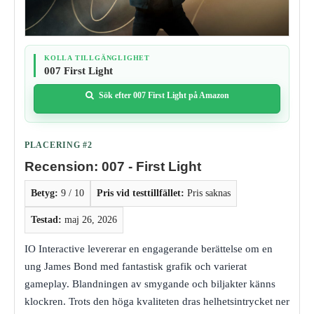
KOLLA TILLGÄNGLIGHET
007 First Light
Sök efter 007 First Light på Amazon
PLACERING #2
Recension: 007 - First Light
Betyg:
9 / 10
Pris vid testtillfället:
Pris saknas
Testad:
maj 26, 2026
IO Interactive levererar en engagerande berättelse om en
ung James Bond med fantastisk grafik och varierat
gameplay. Blandningen av smygande och biljakter känns
klockren. Trots den höga kvaliteten dras helhetsintrycket ner