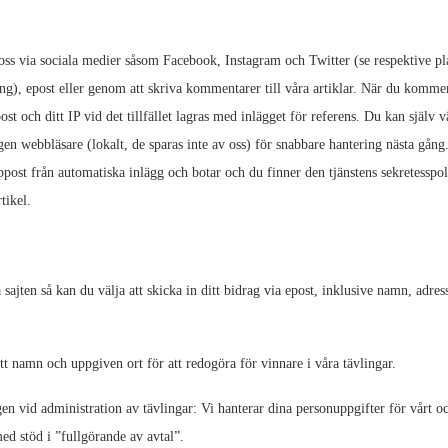
 via sociala medier såsom Facebook, Instagram och Twitter (se respektive pla
ng), epost eller genom att skriva kommentarer till våra artiklar. När du komme
st och ditt IP vid det tillfället lagras med inlägget för referens. Du kan själv v
gen webbläsare (lokalt, de sparas inte av oss) för snabbare hantering nästa gång
ppost från automatiska inlägg och botar och du finner den tjänstens sekretesspol
tikel.
sajten så kan du välja att skicka in ditt bidrag via epost, inklusive namn, adr
.
tt namn och uppgiven ort för att redogöra för vinnare i våra tävlingar.
en vid administration av tävlingar: Vi hanterar dina personuppgifter för vårt oc
med stöd i ”fullgörande av avtal”.