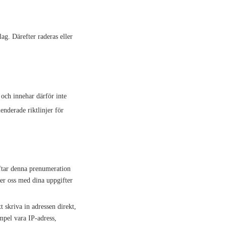
ag. Därefter raderas eller
n och innehar därför inte
nderade riktlinjer för
ftar denna prenumeration
ser oss med dina uppgifter
t skriva in adressen direkt,
mpel vara IP-adress,