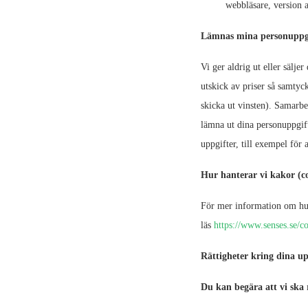
webbläsare, version a
Lämnas mina personuppgi
Vi ger aldrig ut eller sälje
utskick av priser så samtyck
skicka ut vinsten). Samarbe
lämna ut dina personuppgift
uppgifter, till exempel för 
Hur hanterar vi kakor (c
För mer information om hur
läs
https://www.senses.se/co
Rättigheter kring dina up
Du kan begära att vi ska 