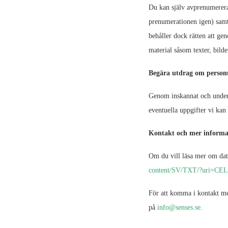
Du kan själv avprenumerera 
prenumerationen igen) samt 
behåller dock rätten att ge
material såsom texter, bild
Begära utdrag om person
Genom inskannat och underte
eventuella uppgifter vi kan 
Kontakt och mer informa
Om du vill läsa mer om dat
content/SV/TXT/?uri=CE
För att komma i kontakt med
på
info@senses.se
.