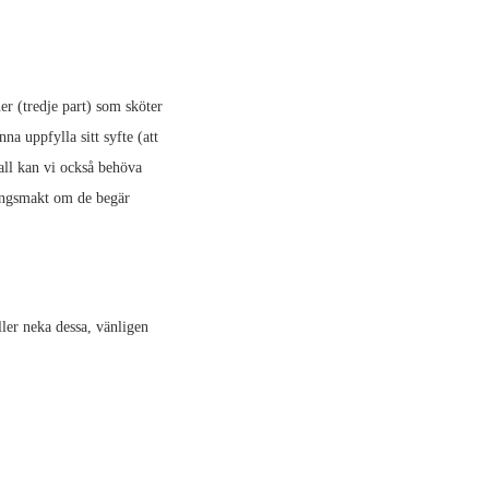
ner (tredje part) som sköter
na uppfylla sitt syfte (att
fall kan vi också behöva
dningsmakt om de begär
ler neka dessa, vänligen