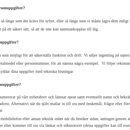
rsonuppgifter?
så länge som det krävs för syftet, eller så länge som vi måste lagra dem enligt l
r på ett säkert sätt, så att de inte kan sammankopplas till dig.
uppgifter?
n som möjligt för att säkerställa funktion och drift. Vi säljer ingenting på sajte
betalmedel eller personnummer, för att nämna några exempel. Vi följer rekomme
kyddar dina uppgifter med tekniska lösningar.
onuppgifter?
enumererar på vårt nyhetsbrev och lämnar epost samt eventuellt namn och bekrä
dress. Alternativt när du själv mailar in till oss med önskemål, frågor eller för
ar.
, mobiltelefon eller annan teknisk enhet när du besöker sidan, antingen genom at
er eller kommer till oss via länkar och sökmotorer (dessa uppgifter kan till exe