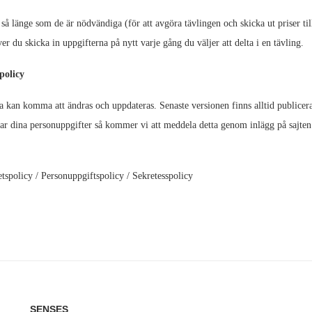
så länge som de är nödvändiga (för att avgöra tävlingen och skicka ut priser till
r du skicka in uppgifterna på nytt varje gång du väljer att delta i en tävling.
policy
 kan komma att ändras och uppdateras. Senaste versionen finns alltid publicer
rar dina personuppgifter så kommer vi att meddela detta genom inlägg på sajte
etspolicy / Personuppgiftspolicy / Sekretesspolicy
SENSES