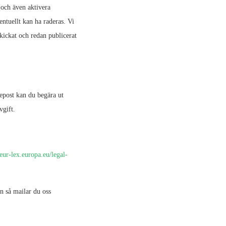
(och även aktivera
ntuellt kan ha raderas. Vi
kickat och redan publicerat
epost kan du begära ut
avgift.
/eur-lex.europa.eu/legal-
n så mailar du oss