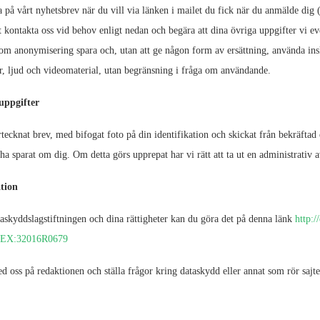
på vårt nyhetsbrev när du vill via länken i mailet du fick när du anmälde dig 
kontakta oss vid behov enligt nedan och begära att dina övriga uppgifter vi eve
nom anonymisering spara och, utan att ge någon form av ersättning, använda ins
er, ljud och videomaterial, utan begränsning i fråga om användande.
uppgifter
cknat brev, med bifogat foto på din identifikation och skickat från bekräftad 
ha sparat om dig. Om detta görs upprepat har vi rätt att ta ut en administrativ 
tion
askyddslagstiftningen och dina rättigheter kan du göra det på denna länk
http:/
LEX:32016R0679
 oss på redaktionen och ställa frågor kring dataskydd eller annat som rör sajte