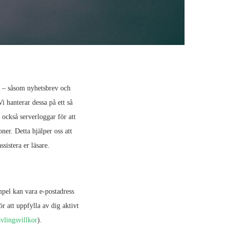
en – såsom nyhetsbrev och
Vi hanterar dessa på ett så
också serverloggar för att
ner. Detta hjälper oss att
sistera er läsare.
pel kan vara e-postadress
r att uppfylla av dig aktivt
ävlingsvillkor
).