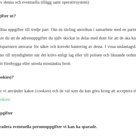
v denna och eventuella tillägg samt operativsystem).
fter ut?
r dina uppgifter till tredje part. Om en tävling anordnas i samarbete med en part
er du att de adressuppgifter du själv skickat in delas med dom för att de ska kun
tspartnern ansvarar för säker och korrekt hantering av dessa. I vissa undantags
er till myndigheter när det krävs enligt lag eller till polisen och liknande or
att förebygga eller utreda misstänkta brott.
ookies)?
 vi använder kakor (cookies) och de val som du kan göra kring att acceptera el
okies/
.
pgifter
radera eventuella personuppgifter vi kan ha sparade.