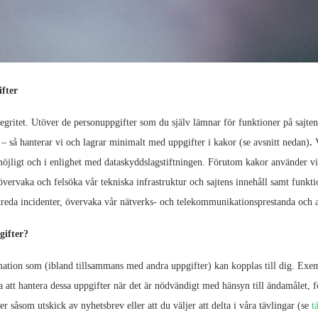
fter
tegritet. Utöver de personuppgifter som du själv lämnar för funktioner på sajt
 – så hanterar vi och lagrar minimalt med uppgifter i kakor (se avsnitt nedan)
.
möjligt och i enlighet med dataskyddslagstiftningen. Förutom kakor använder vi 
övervaka och felsöka vår tekniska infrastruktur och sajtens innehåll samt funktio
utreda incidenter, övervaka vår nätverks- och telekommunikationsprestanda och as
gifter?
mation som (ibland tillsammans med andra uppgifter) kan kopplas till dig. Exem
att hantera dessa uppgifter när det är nödvändigt med hänsyn till ändamålet, fö
ter såsom utskick av nyhetsbrev eller att du väljer att delta i våra tävlingar (se
t