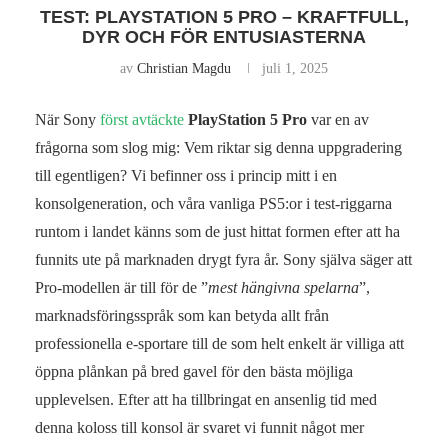
TEST: PLAYSTATION 5 PRO – KRAFTFULL,
DYR OCH FÖR ENTUSIASTERNA
av
Christian Magdu
juli 1, 2025
När Sony
först avtäckte
PlayStation 5 Pro
var en av
frågorna som slog mig: Vem riktar sig denna uppgradering
till egentligen? Vi befinner oss i princip mitt i en
konsolgeneration, och våra vanliga PS5:or i test-riggarna
runtom i landet känns som de just hittat formen efter att ha
funnits ute på marknaden drygt fyra år. Sony själva säger att
Pro-modellen är till för de ”
mest hängivna spelarna
”,
marknadsföringsspråk som kan betyda allt från
professionella e-sportare till de som helt enkelt är villiga att
öppna plånkan på bred gavel för den bästa möjliga
upplevelsen. Efter att ha tillbringat en ansenlig tid med
denna koloss till konsol är svaret vi funnit något mer