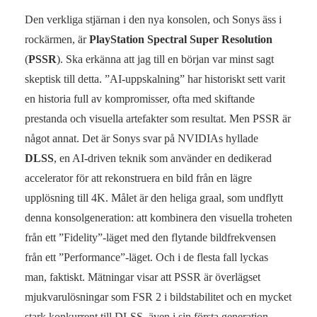
Den verkliga stjärnan i den nya konsolen, och Sonys äss i
rockärmen, är
PlayStation Spectral Super Resolution
(
PSSR
). Ska erkänna att jag till en början var minst sagt
skeptisk till detta. ”AI-uppskalning” har historiskt sett varit
en historia full av kompromisser, ofta med skiftande
prestanda och visuella artefakter som resultat. Men PSSR är
något annat. Det är Sonys svar på NVIDIAs hyllade
DLSS
, en AI-driven teknik som använder en dedikerad
accelerator för att rekonstruera en bild från en lägre
upplösning till 4K. Målet är den heliga graal, som undflytt
denna konsolgeneration: att kombinera den visuella troheten
från ett ”Fidelity”-läget med den flytande bildfrekvensen
från ett ”Performance”-läget. Och i de flesta fall lyckas
man, faktiskt. Mätningar visar att PSSR är överlägset
mjukvarulösningar som FSR 2 i bildstabilitet och en mycket
stark konkurrent till DLSS, även i sin första generation.