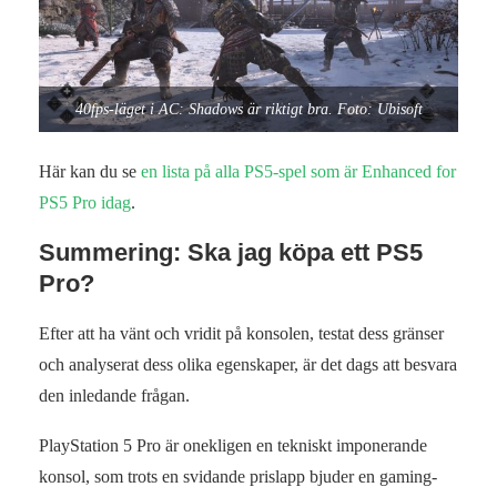
40fps-läget i AC: Shadows är riktigt bra. Foto: Ubisoft
Här kan du se
en lista på alla PS5-spel som är Enhanced for
PS5 Pro idag
.
Summering: Ska jag köpa ett PS5
Pro?
Efter att ha vänt och vridit på konsolen, testat dess gränser
och analyserat dess olika egenskaper, är det dags att besvara
den inledande frågan.
PlayStation 5 Pro är onekligen en tekniskt imponerande
konsol, som trots en svidande prislapp bjuder en gaming-