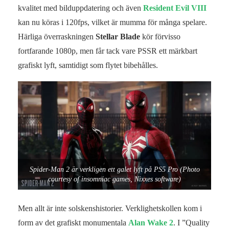
kvalitet med bilduppdatering och även
Resident Evil VIII
kan nu köras i 120fps, vilket är mumma för många spelare.
Härliga överraskningen
Stellar Blade
kör förvisso
fortfarande 1080p, men får tack vare PSSR ett märkbart
grafiskt lyft, samtidigt som flytet bibehålles.
Spider-Man 2 är verkligen ett galet lyft på PS5 Pro (Photo
courtesy of insomniac games, Nixxes software)
Men allt är inte solskenshistorier. Verklighetskollen kom i
form av det grafiskt monumentala
Alan Wake 2
. I ”Quality