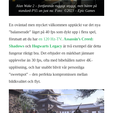
Alan Wake 2 – fortfarande ruggigt snyggt, men bättre på
standard-PS5:an just nu. Foto: ©2023 – Epic Games
En oväntad men mycket välkommen upptäckt var det nya
”balanserade” läget på 40 fps som dykt upp i flera spel,
förutsatt att du har
en 120 Hz-TV
.
Assassin’s Creed:
Shadows
och
Hogwarts Legacy
är två exempel där detta
fungerar riktigt bra. Det erbjuder en märkbart jämnare
upplevelse än 30 fps, ofta med bibehållen native 4K-
upplösning, och har snabbt blivit vår personliga
”sweetspot” – den perfekta kompromissen mellan
bildkvalitet och flyt.