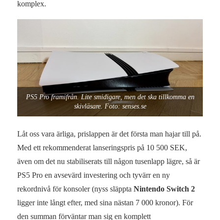
komplex.
PS5 Pro framifrån. Lite smidigare, men det ska tillkomma en
skivläsare. Foto: senses.se
Låt oss vara ärliga, prislappen är det första man hajar till på.
Med ett rekommenderat lanseringspris på 10 500 SEK,
även om det nu stabiliserats till någon tusenlapp lägre, så är
PS5 Pro en avsevärd investering och tyvärr en ny
rekordnivå för konsoler (nyss släppta
Nintendo Switch 2
ligger inte långt efter, med sina nästan 7 000 kronor). För
den summan förväntar man sig en komplett