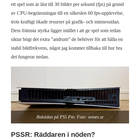
ett spel som är låst till 30 bilder per sekund (fps) på grund
av CPU-begränsningar till en silkeslen 60 fps-upplevelse,
trots kraftigt ökade resurser på grafik- och minnessidan.
Dess främsta styrka ligger istället i att ge spel som redan
siktar högt det extra ”andrum” de behöver för att hålla en
stabil bildfrekvens, något jag kommer tillbaka till hur bra
det fungerar nedan.
Baksidan på PS5 Pro. Foto: senses.se
PSSR: Räddaren i nöden?