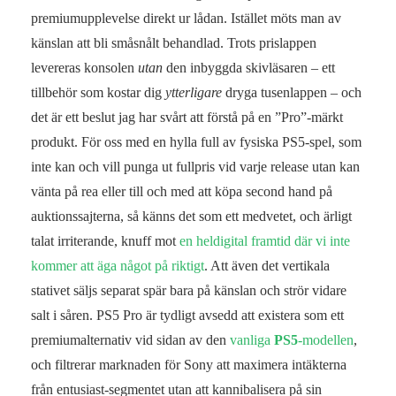
premiumupplevelse direkt ur lådan. Istället möts man av
känslan att bli småsnålt behandlad. Trots prislappen
levereras konsolen
utan
den inbyggda skivläsaren – ett
tillbehör som kostar dig
ytterligare
dryga tusenlappen – och
det är ett beslut jag har svårt att förstå på en ”Pro”-märkt
produkt. För oss med en hylla full av fysiska PS5-spel, som
inte kan och vill punga ut fullpris vid varje release utan kan
vänta på rea eller till och med att köpa second hand på
auktionssajterna, så känns det som ett medvetet, och ärligt
talat irriterande, knuff mot
en heldigital framtid där vi inte
kommer att äga något på riktigt
. Att även det vertikala
stativet säljs separat spär bara på känslan och strör vidare
salt i såren. PS5 Pro är tydligt avsedd att existera som ett
premiumalternativ vid sidan av den
vanliga
PS5
-modellen
,
och filtrerar marknaden för Sony att maximera intäkterna
från entusiast-segmentet utan att kannibalisera på sin