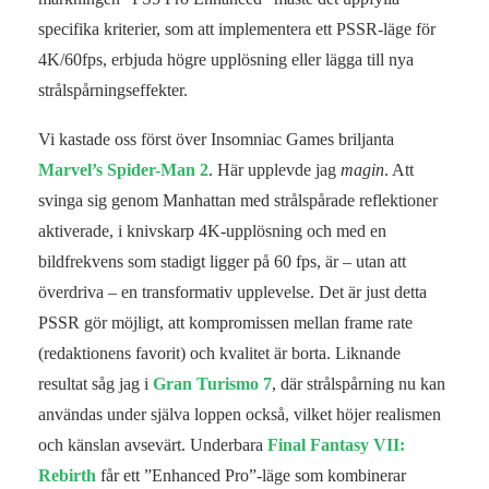
specifika kriterier, som att implementera ett PSSR-läge för
4K/60fps, erbjuda högre upplösning eller lägga till nya
strålspårningseffekter.
Vi kastade oss först över Insomniac Games briljanta
Marvel’s Spider-Man 2
. Här upplevde jag
magin
. Att
svinga sig genom Manhattan med strålspårade reflektioner
aktiverade, i knivskarp 4K-upplösning och med en
bildfrekvens som stadigt ligger på 60 fps, är – utan att
överdriva – en transformativ upplevelse. Det är just detta
PSSR gör möjligt, att kompromissen mellan frame rate
(redaktionens favorit) och kvalitet är borta. Liknande
resultat såg jag i
Gran Turismo 7
, där strålspårning nu kan
användas under själva loppen också, vilket höjer realismen
och känslan avsevärt. Underbara
Final Fantasy VII:
Rebirth
får ett ”Enhanced Pro”-läge som kombinerar