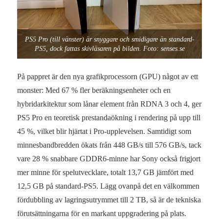
PS5 Pro (till vänster) är snyggare och smidigare än standard-
PS5, dock fattas skivläsaren på bilden. Foto: senses.se
På pappret är den nya grafikprocessorn (GPU) något av ett
monster: Med 67 % fler beräkningsenheter och en
hybridarkitektur som lånar element från RDNA 3 och 4, ger
PS5 Pro en teoretisk prestandaökning i rendering på upp till
45 %, vilket blir hjärtat i Pro-upplevelsen. Samtidigt som
minnesbandbredden ökats från 448 GB/s till 576 GB/s, tack
vare 28 % snabbare GDDR6-minne har Sony också frigjort
mer minne för spelutvecklare, totalt 13,7 GB jämfört med
12,5 GB på standard-PS5. Lägg ovanpå det en välkommen
fördubbling av lagringsutrymmet till 2 TB, så är de tekniska
förutsättningarna för en markant uppgradering på plats.