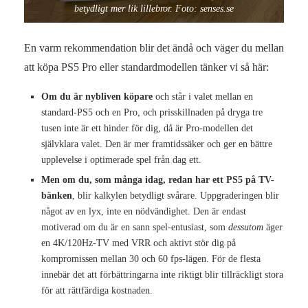
betydligt mer lik lillebror. Foto: senses.se
En varm rekommendation blir det ändå och väger du mellan
att köpa PS5 Pro eller standardmodellen tänker vi så här:
Om du är nybliven köpare
och står i valet mellan en
standard-PS5 och en Pro, och prisskillnaden på dryga tre
tusen inte är ett hinder för dig, då är Pro-modellen det
självklara valet. Den är mer framtidssäker och ger en bättre
upplevelse i optimerade spel från dag ett.
Men om du, som många idag, redan har ett PS5 på TV-
bänken
, blir kalkylen betydligt svårare. Uppgraderingen blir
något av en lyx, inte en nödvändighet. Den är endast
motiverad om du är en sann spel-entusiast, som
dessutom
äger
en 4K/120Hz-TV med VRR och aktivt stör dig på
kompromissen mellan 30 och 60 fps-lägen. För de flesta
innebär det att förbättringarna inte riktigt blir tillräckligt stora
för att rättfärdiga kostnaden.