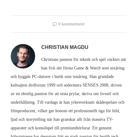
0 kommentarer
CHRISTIAN MAGDU
Christians passion för teknik och spel väcktes när
han fick sitt första Game & Watch som sexåring
och byggde PC-datorer i butik som tonåring. Han grundade
kultsajten dvdforum 1999 och sedermera SENSES 2008, driven
av en obotlig passion för att testa prylar, skriva om livsstil och
underhållning. Till vardags är han yrkesverksam skådespelare och
filmproducent, vilket ger honom ett professionellt öga för bild,
ljud och storytelling när han granskar allt från massiva TV-
apparater och konsolspel till premiumhörlurar. Ett genuint
hälsointresse har dessutom fött en stark passion för health tech.