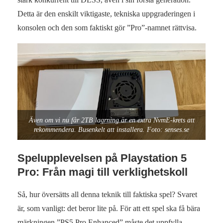
Detta är den enskilt viktigaste, tekniska uppgraderingen i
konsolen och den som faktiskt gör ”Pro”-namnet rättvisa.
Även om vi nu får 2TB lagrning är en extra NvmE-krets att
rekommendera. Busenkelt att installera. Foto: senses.se
Spelupplevelsen på Playstation 5
Pro: Från magi till verklighetskoll
Så, hur översätts all denna teknik till faktiska spel? Svaret
är, som vanligt: det beror lite på. För att ett spel ska få bära
märkningen ”PS5 Pro Enhanced” måste det uppfylla