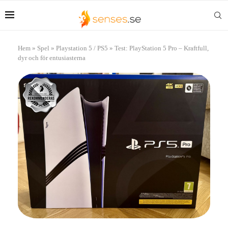
Hem
»
Spel
»
Playstation 5 / PS5
»
Test: PlayStation 5 Pro – Kraftfull,
dyr och för entusiasterna