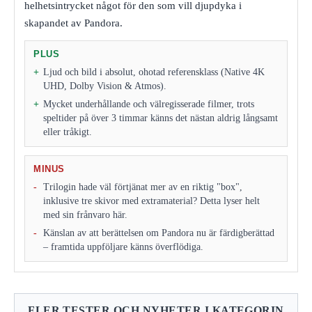
helhetsintrycket något för den som vill djupdyka i
skapandet av Pandora.
PLUS
Ljud och bild i absolut, ohotad referensklass (Native 4K
UHD, Dolby Vision & Atmos).
Mycket underhållande och välregisserade filmer, trots
speltider på över 3 timmar känns det nästan aldrig långsamt
eller tråkigt.
MINUS
Trilogin hade väl förtjänat mer av en riktig "box",
inklusive tre skivor med extramaterial? Detta lyser helt
med sin frånvaro här.
Känslan av att berättelsen om Pandora nu är färdigberättad
– framtida uppföljare känns överflödiga.
FLER TESTER OCH NYHETER I KATEGORIN