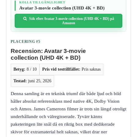
KOLLA TILLGÄNGLIGHET
Avatar 3-movie collection (UHD 4K + BD)
Sök efter Avatar 3-movie collection (UHD 4K + BD) på
Amazon
PLACERING #5
Recension: Avatar 3-movie
collection (UHD 4K + BD)
Betyg:
8 / 10
Pris vid testtillfället:
Pris saknas
Testad:
juni 25, 2026
Denna samling är en teknisk triumf där både ljud och bild
håller absolut referensklass med native 4K, Dolby Vision
och Atmos. James Camerons filmer är trots sin längd otroligt
underhållande och välregisserade. Tyvärr känns
paketeringen lite snål då en riktig box med dedikerade
skivor för extramaterial helt saknas, vilket drar ner