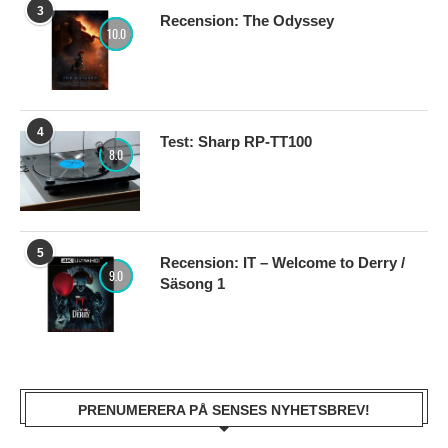
3
Recension: The Odyssey
10.0
4
Test: Sharp RP-TT100
8.0
5
Recension: IT – Welcome to Derry /
9.0
Säsong 1
PRENUMERERA PÅ SENSES NYHETSBREV!