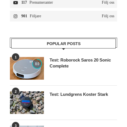
117
Prenumeranter
Följ oss
901
Följare
Följ oss
POPULAR POSTS
1
Test: Roborock Saros 20 Sonic
8.0
Complete
2
Test: Lundgrens Koster Stark
3