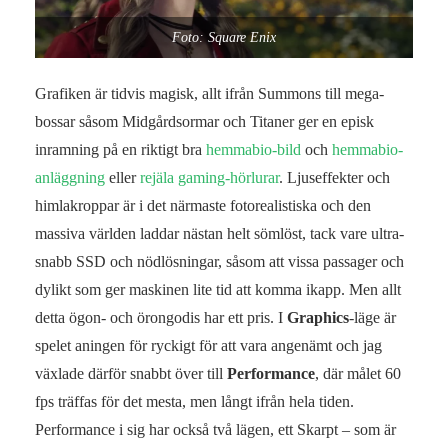
Foto: Square Enix
Grafiken är tidvis magisk, allt ifrån Summons till mega-
bossar såsom Midgårdsormar och Titaner ger en episk
inramning på en riktigt bra
hemmabio-bild
och
hemmabio-
anläggning
eller
rejäla gaming-hörlurar
. Ljuseffekter och
himlakroppar är i det närmaste fotorealistiska och den
massiva världen laddar nästan helt sömlöst, tack vare ultra-
snabb SSD och nödlösningar, såsom att vissa passager och
dylikt som ger maskinen lite tid att komma ikapp. Men allt
detta ögon- och örongodis har ett pris. I
Graphics
-läge är
spelet aningen för ryckigt för att vara angenämt och jag
växlade därför snabbt över till
Performance
, där målet 60
fps träffas för det mesta, men långt ifrån hela tiden.
Performance i sig har också två lägen, ett Skarpt – som är