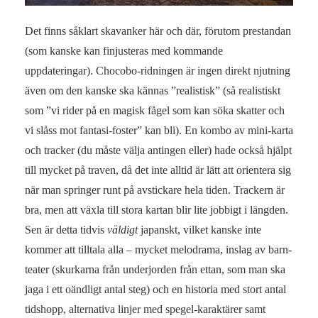
Det finns såklart skavanker här och där, förutom prestandan
(som kanske kan finjusteras med kommande
uppdateringar). Chocobo-ridningen är ingen direkt njutning
även om den kanske ska kännas ”realistisk” (så realistiskt
som ”vi rider på en magisk fågel som kan söka skatter och
vi slåss mot fantasi-foster” kan bli). En kombo av mini-karta
och tracker (du måste välja antingen eller) hade också hjälpt
till mycket på traven, då det inte alltid är lätt att orientera sig
när man springer runt på avstickare hela tiden. Trackern är
bra, men att växla till stora kartan blir lite jobbigt i längden.
Sen är detta tidvis
väldigt
japanskt, vilket kanske inte
kommer att tilltala alla – mycket melodrama, inslag av barn-
teater (skurkarna från underjorden från ettan, som man ska
jaga i ett oändligt antal steg) och en historia med stort antal
tidshopp, alternativa linjer med spegel-karaktärer samt