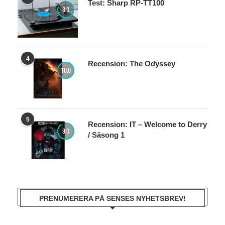
Test: Sharp RP-TT100
8.0
4
Recension: The Odyssey
10.0
5
Recension: IT – Welcome to Derry
9.0
/ Säsong 1
PRENUMERERA PÅ SENSES NYHETSBREV!