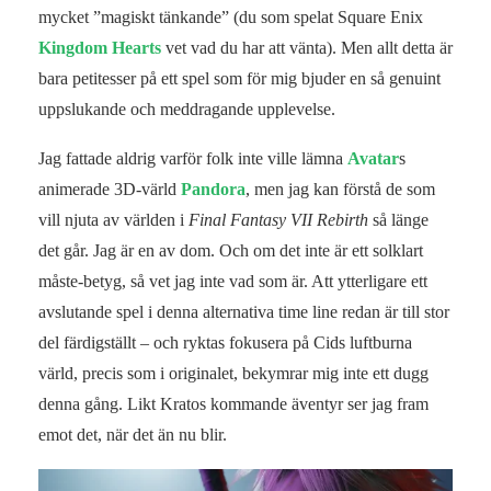
mycket ”magiskt tänkande” (du som spelat Square Enix
Kingdom Hearts
vet vad du har att vänta). Men allt detta är
bara petitesser på ett spel som för mig bjuder en så genuint
uppslukande och meddragande upplevelse.
Jag fattade aldrig varför folk inte ville lämna
Avatar
s
animerade 3D-värld
Pandora
, men jag kan förstå de som
vill njuta av världen i
Final Fantasy VII Rebirth
så länge
det går. Jag är en av dom. Och om det inte är ett solklart
måste-betyg, så vet jag inte vad som är. Att ytterligare ett
avslutande spel i denna alternativa time line redan är till stor
del färdigställt – och ryktas fokusera på Cids luftburna
värld, precis som i originalet, bekymrar mig inte ett dugg
denna gång. Likt Kratos kommande äventyr ser jag fram
emot det, när det än nu blir.