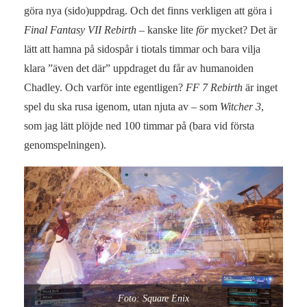
göra nya (sido)uppdrag. Och det finns verkligen att göra i
Final Fantasy VII Rebirth
– kanske lite
för
mycket? Det är
lätt att hamna på sidospår i tiotals timmar och bara vilja
klara ”även det där” uppdraget du får av humanoiden
Chadley. Och varför inte egentligen?
FF 7 Rebirth
är inget
spel du ska rusa igenom, utan njuta av – som
Witcher 3
,
som jag lätt plöjde ned 100 timmar på (bara vid första
genomspelningen).
Foto: Square Enix