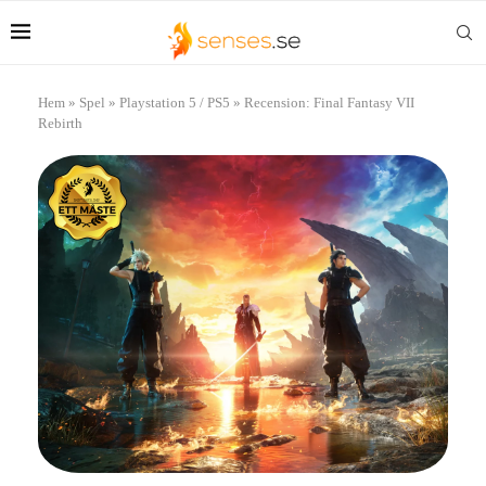
Hem
»
Spel
»
Playstation 5 / PS5
»
Recension: Final Fantasy VII
Rebirth