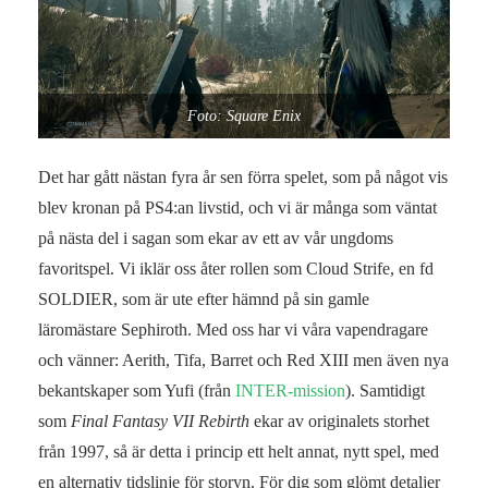
Foto: Square Enix
Det har gått nästan fyra år sen förra spelet, som på något vis
blev kronan på PS4:an livstid, och vi är många som väntat
på nästa del i sagan som ekar av ett av vår ungdoms
favoritspel. Vi iklär oss åter rollen som Cloud Strife, en fd
SOLDIER, som är ute efter hämnd på sin gamle
läromästare Sephiroth. Med oss har vi våra vapendragare
och vänner: Aerith, Tifa, Barret och Red XIII men även nya
bekantskaper som Yufi (från
INTER-mission
). Samtidigt
som
Final Fantasy VII Rebirth
ekar av originalets storhet
från 1997, så är detta i princip ett helt annat, nytt spel, med
en alternativ tidslinje för storyn. För dig som glömt detaljer