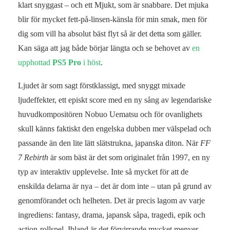
klart snyggast – och ett Mjukt, som är snabbare. Det mjuka
blir för mycket fett-på-linsen-känsla för min smak, men för
dig som vill ha absolut bäst flyt så är det detta som gäller.
Kan säga att jag både börjar längta och se behovet av
en
upphottad
PS5 Pro
i höst
.
Ljudet är som sagt förstklassigt, med snyggt mixade
ljudeffekter, ett episkt score med en ny sång av legendariske
huvudkompositören Nobuo Uematsu och för ovanlighets
skull känns faktiskt den engelska dubben mer välspelad och
passande än den lite lätt slätstrukna, japanska diton. När
FF
7 Rebirth
är som bäst är det som originalet från 1997, en ny
typ av interaktiv upplevelse. Inte så mycket för att de
enskilda delarna är nya – det är dom inte – utan på grund av
genomförandet och helheten. Det är precis lagom av varje
ingrediens: fantasy, drama, japansk såpa, tragedi, epik och
action-rollspel. Ibland är det förvirrande mycket menyer,