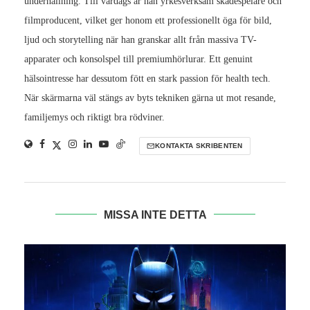
underhållning. Till vardags är han yrkesverksam skådespelare och
filmproducent, vilket ger honom ett professionellt öga för bild,
ljud och storytelling när han granskar allt från massiva TV-
apparater och konsolspel till premiumhörlurar. Ett genuint
hälsointresse har dessutom fött en stark passion för health tech.
När skärmarna väl stängs av byts tekniken gärna ut mot resande,
familjemys och riktigt bra rödviner.
KONTAKTA SKRIBENTEN
MISSA INTE DETTA