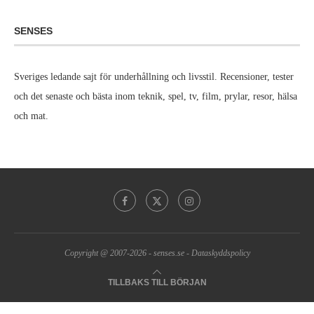
SENSES
Sveriges ledande sajt för underhållning och livsstil. Recensioner, tester
och det senaste och bästa inom teknik, spel, tv, film, prylar, resor, hälsa
och mat.
Copyright @ 2007-2026 -
senses.se
-
Dataskyddspolicy
TILLBAKS TILL BÖRJAN