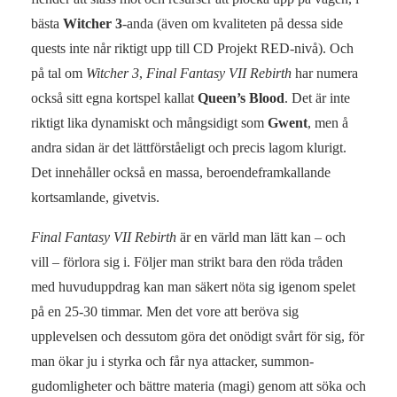
bästa
Witcher 3
-anda (även om kvaliteten på dessa side
quests inte når riktigt upp till CD Projekt RED-nivå). Och
på tal om
Witcher 3
,
Final Fantasy VII Rebirth
har numera
också sitt egna kortspel kallat
Queen’s Blood
. Det är inte
riktigt lika dynamiskt och mångsidigt som
Gwent
, men å
andra sidan är det lättförståeligt och precis lagom klurigt.
Det innehåller också en massa, beroendeframkallande
kortsamlande, givetvis.
Final Fantasy VII Rebirth
är en värld man lätt kan – och
vill – förlora sig i. Följer man strikt bara den röda tråden
med huvuduppdrag kan man säkert nöta sig igenom spelet
på en 25-30 timmar. Men det vore att beröva sig
upplevelsen och dessutom göra det onödigt svårt för sig, för
man ökar ju i styrka och får nya attacker, summon-
gudomligheter och bättre materia (magi) genom att söka och