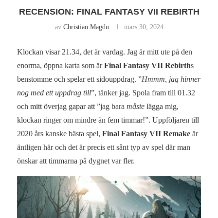
RECENSION: FINAL FANTASY VII REBIRTH
av
Christian Magdu
mars 30, 2024
Klockan visar 21.34, det är vardag. Jag är mitt ute på den
enorma, öppna karta som är
Final Fantasy VII Rebirth
s
benstomme och spelar ett sidouppdrag. ”
Hmmm, jag hinner
nog med ett uppdrag till
”, tänker jag. Spola fram till 01.32
och mitt överjag gapar att ”jag bara
måste
lägga mig,
klockan ringer om mindre än fem timmar!”. Uppföljaren till
2020 års kanske bästa spel,
Final Fantasy VII Remake
är
äntligen här och det är precis ett sånt typ av spel där man
önskar att timmarna på dygnet var fler.