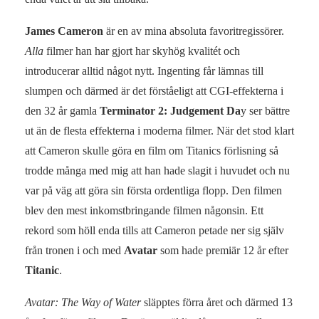
James Cameron
är en av mina absoluta favoritregissörer.
Alla
filmer han har gjort har skyhög kvalitét och
introducerar alltid något nytt. Ingenting får lämnas till
slumpen och därmed är det förståeligt att CGI-effekterna i
den 32 år gamla
Terminator 2: Judgement Da
y ser bättre
ut än de flesta effekterna i moderna filmer. När det stod klart
att Cameron skulle göra en film om Titanics förlisning så
trodde många med mig att han hade slagit i huvudet och nu
var på väg att göra sin första ordentliga flopp. Den filmen
blev den mest inkomstbringande filmen någonsin. Ett
rekord som höll enda tills att Cameron petade ner sig själv
från tronen i och med
Avatar
som hade premiär 12 år efter
Titanic
.
Avatar: The Way of Water
släpptes förra året och därmed 13