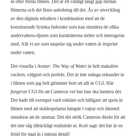
år efter första filmen. Det är ett väldigt långt gap mellan
filmerna och det finns anledning till det. År av utveckling
av den digitala tekniken i kombination med att de
konstruerade fysiska farkoster som kan simulera de olika
undervattens-djuren som karaktärerna möter och interagerar
med. Allt vi ser som utspelar sig under vatten är
inspelat
under vatten.
Det visuella i
Avatar: The Way of Water
är helt makalöst
vackert, välgjort och perfekt. Det är inte många sekunder in
i filmen som jag helt glömmer bort att allt är CGI. Här
fungerar
CGI för att Cameron vet hur han ska hantera det.
Det hade till exempel varit enklare och billigare att spela in
filmen med att skådespelarna hängde i vajrar och därmed
simulerar att de simmar. Det det strök Cameron direkt för att
det inte såg tillräckligt realistiskt ut. Kort sagt: det här är en
fröjd för ögat in i minsta detalj!