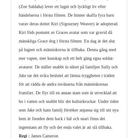
(Zoe Saldaña) lever ett lugnt och lyckligt liv efter
händelserna i första filmen. De hinner skaffa fyra barn
varav deras dotter Kiri (Sigourney Weaver) är adopterad.
Kiri föds postumt av Graces avatar som var gravid då
mänskliga Grace dog i första filmen. En dag är det slut
på lugnet och människorna är tillbaka. Denna gång med
mer vapen, mer kunskap och ett helt gäng egna soldat-
avatarer. De ställer snabbt in siktet på familjen Sully och
Jake tar det svåra beslutet att lämna tryggheten i träden
för att rädda de andra invånarna från människornas
framfart. De flyr till en annan stam som är utvecklad att
bo i vatten och snabbt blir det kulturkrockar. Under tiden
som Jake och hans familj försöker anpassa sig till sitt nya
hem är fienden dem hack i häl och snart finns det
ingenstans att fly och det enda valet är att slå tillbaka.
Regi :
James Cameron