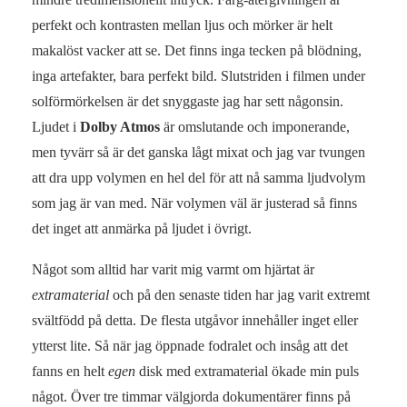
perfekt och kontrasten mellan ljus och mörker är helt
makalöst vacker att se. Det finns inga tecken på blödning,
inga artefakter, bara perfekt bild. Slutstriden i filmen under
solförmörkelsen är det snyggaste jag har sett någonsin.
Ljudet i
Dolby Atmos
är omslutande och imponerande,
men tyvärr så är det ganska lågt mixat och jag var tvungen
att dra upp volymen en hel del för att nå samma ljudvolym
som jag är van med. När volymen väl är justerad så finns
det inget att anmärka på ljudet i övrigt.
Något som alltid har varit mig varmt om hjärtat är
extramaterial
och på den senaste tiden har jag varit extremt
svältfödd på detta. De flesta utgåvor innehåller inget eller
ytterst lite. Så när jag öppnade fodralet och insåg att det
fanns en helt
egen
disk med extramaterial ökade min puls
något. Över tre timmar välgjorda dokumentärer finns på