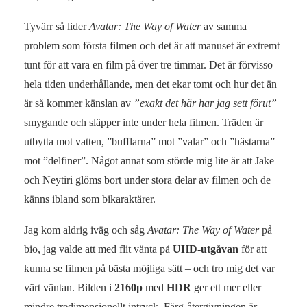
Tyvärr så lider
Avatar: The Way of Water
av samma
problem som första filmen och det är att manuset är extremt
tunt för att vara en film på över tre timmar. Det är förvisso
hela tiden underhållande, men det ekar tomt och hur det än
är så kommer känslan av
”exakt det här har jag sett förut”
smygande och släpper inte under hela filmen. Träden är
utbytta mot vatten, ”bufflarna” mot ”valar” och ”hästarna”
mot ”delfiner”. Något annat som störde mig lite är att Jake
och Neytiri glöms bort under stora delar av filmen och de
känns ibland som bikaraktärer.
Jag kom aldrig iväg och såg
Avatar: The Way of Water
på
bio, jag valde att med flit vänta på
UHD-utgåvan
för att
kunna se filmen på bästa möjliga sätt – och tro mig det var
värt väntan. Bilden i
2160p
med
HDR
ger ett mer eller
mindre tredimensionellt intryck. Färg-återgivningen är