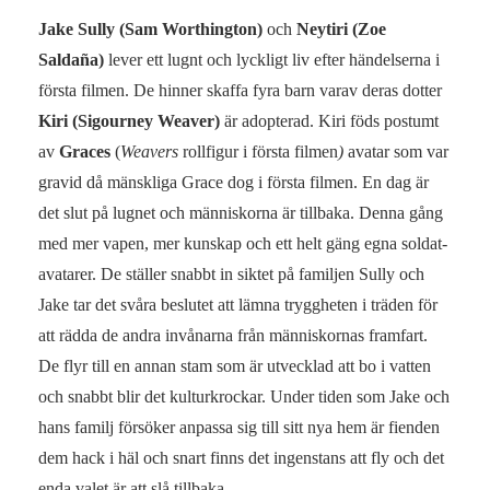
Jake Sully (Sam Worthington)
och
Neytiri (Zoe
Saldaña)
lever ett lugnt och lyckligt liv efter händelserna i
första filmen. De hinner skaffa fyra barn varav deras dotter
Kiri (Sigourney Weaver)
är adopterad. Kiri föds postumt
av
Graces
(
Weavers
rollfigur i första filmen
)
avatar som var
gravid då mänskliga Grace dog i första filmen. En dag är
det slut på lugnet och människorna är tillbaka. Denna gång
med mer vapen, mer kunskap och ett helt gäng egna soldat-
avatarer. De ställer snabbt in siktet på familjen Sully och
Jake tar det svåra beslutet att lämna tryggheten i träden för
att rädda de andra invånarna från människornas framfart.
De flyr till en annan stam som är utvecklad att bo i vatten
och snabbt blir det kulturkrockar. Under tiden som Jake och
hans familj försöker anpassa sig till sitt nya hem är fienden
dem hack i häl och snart finns det ingenstans att fly och det
enda valet är att slå tillbaka.