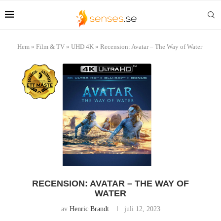
Hem
»
Film & TV
»
UHD 4K
»
Recension: Avatar – The Way of Water
RECENSION: AVATAR – THE WAY OF
WATER
av
Henric Brandt
juli 12, 2023