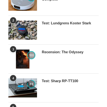
2
Test: Lundgrens Koster Stark
3
Recension: The Odyssey
10.0
4
Test: Sharp RP-TT100
8.0