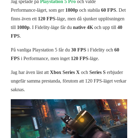
Jag spelade på
Playstation 5 Pro
och valde
Performance‑läget, som ger
1800p
och stabila
60 FPS
. Det
finns även ett
120 FPS
‑läge, men då sjunker upplösningen
till
1080p
. I Fidelity‑läge får du
native 4K
och upp till
40
FPS
.
På vanliga Playstation 5 får du
30 FPS
i Fidelity och
60
FPS
i Performance, men inget
120 FPS
‑läge.
Jag har även läst att
Xbox Series X
och
Series S
erbjuder
ungefär samma prestanda, förutom att 120 FPS‑läget verkar
saknas.