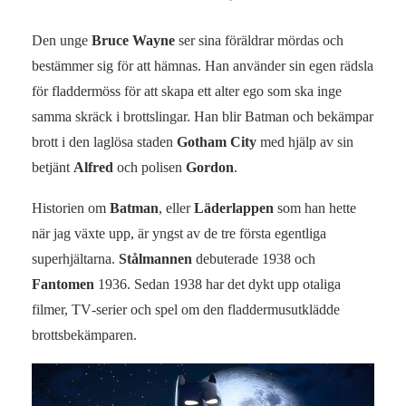
Den unge
Bruce Wayne
ser sina föräldrar mördas och
bestämmer sig för att hämnas. Han använder sin egen rädsla
för fladdermöss för att skapa ett alter ego som ska inge
samma skräck i brottslingar. Han blir Batman och bekämpar
brott i den laglösa staden
Gotham City
med hjälp av sin
betjänt
Alfred
och polisen
Gordon
.
Historien om
Batman
, eller
Läderlappen
som han hette
när jag växte upp, är yngst av de tre första egentliga
superhjältarna.
Stålmannen
debuterade 1938 och
Fantomen
1936. Sedan 1938 har det dykt upp otaliga
filmer, TV‑serier och spel om den fladdermusutklädde
brottsbekämparen.