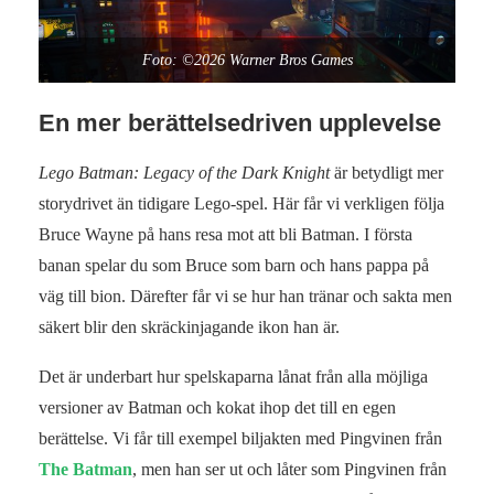
Foto: ©2026 Warner Bros Games
En mer berättelsedriven upplevelse
Lego Batman: Legacy of the Dark Knight
är betydligt mer
storydrivet än tidigare Lego‑spel. Här får vi verkligen följa
Bruce Wayne på hans resa mot att bli Batman. I första
banan spelar du som Bruce som barn och hans pappa på
väg till bion. Därefter får vi se hur han tränar och sakta men
säkert blir den skräckinjagande ikon han är.
Det är underbart hur spelskaparna lånat från alla möjliga
versioner av Batman och kokat ihop det till en egen
berättelse. Vi får till exempel biljakten med Pingvinen från
The Batman
, men han ser ut och låter som Pingvinen från