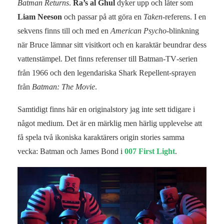
Batman Returns
.
Ra’s al Ghul
dyker upp och låter som
Liam Neeson
och passar på att göra en
Taken
-referens. I en
sekvens finns till och med en
American Psycho
-blinkning
när Bruce lämnar sitt visitkort och en karaktär beundrar dess
vattenstämpel. Det finns referenser till Batman‑TV‑serien
från 1966 och den legendariska Shark Repellent‑sprayen
från
Batman: The Movie
.
Samtidigt finns här en originalstory jag inte sett tidigare i
något medium. Det är en märklig men härlig upplevelse att
få spela två ikoniska karaktärers origin stories samma
vecka: Batman och James Bond i
007 First Light
.