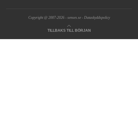
Copyright @ 2007-2026 -
senses.se
-
Dataskyddspolicy
TILLBAKS TILL BÖRJAN