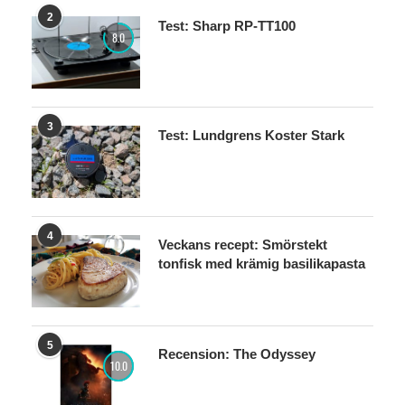
2
Test: Sharp RP-TT100
8.0
3
Test: Lundgrens Koster Stark
4
Veckans recept: Smörstekt
tonfisk med krämig basilikapasta
5
Recension: The Odyssey
10.0