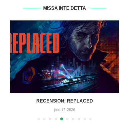
MISSA INTE DETTA
RECENSION: REPLACED
T
juni 17, 2026