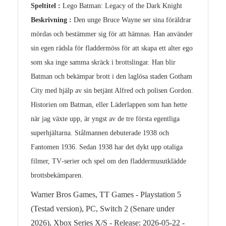
Speltitel :
Lego Batman: Legacy of the Dark Knight
Beskrivning :
Den unge Bruce Wayne ser sina föräldrar
mördas och bestämmer sig för att hämnas. Han använder
sin egen rädsla för fladdermöss för att skapa ett alter ego
som ska inge samma skräck i brottslingar. Han blir
Batman och bekämpar brott i den laglösa staden Gotham
City med hjälp av sin betjänt Alfred och polisen Gordon.
Historien om Batman, eller Läderlappen som han hette
när jag växte upp, är yngst av de tre första egentliga
superhjältarna. Stålmannen debuterade 1938 och
Fantomen 1936. Sedan 1938 har det dykt upp otaliga
filmer, TV‑serier och spel om den fladdermusutklädde
brottsbekämparen.
Warner Bros Games, TT Games - Playstation 5
(Testad version), PC, Switch 2 (Senare under
2026), Xbox Series X/S - Release: 2026-05-22 -