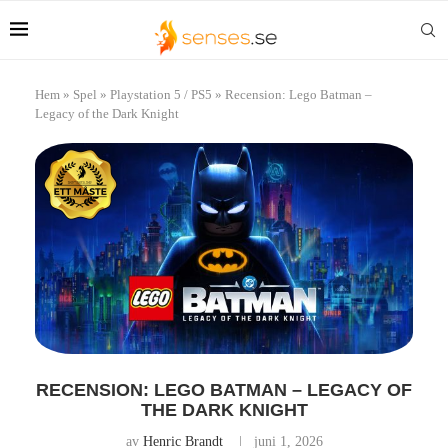
Hem
»
Spel
»
Playstation 5 / PS5
»
Recension: Lego Batman –
Legacy of the Dark Knight
RECENSION: LEGO BATMAN – LEGACY OF
THE DARK KNIGHT
av
Henric Brandt
juni 1, 2026