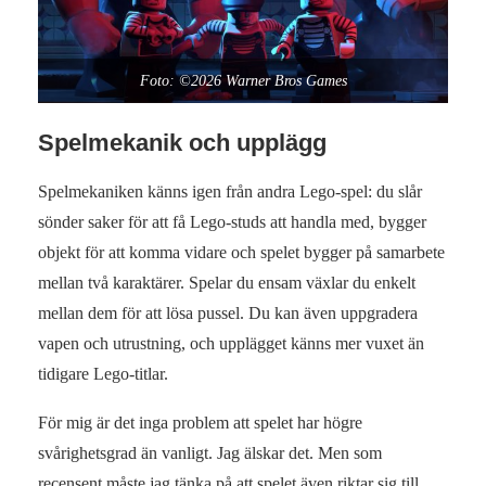
Foto: ©2026 Warner Bros Games
Spelmekanik och upplägg
Spelmekaniken känns igen från andra Lego‑spel: du slår
sönder saker för att få Lego‑studs att handla med, bygger
objekt för att komma vidare och spelet bygger på samarbete
mellan två karaktärer. Spelar du ensam växlar du enkelt
mellan dem för att lösa pussel. Du kan även uppgradera
vapen och utrustning, och upplägget känns mer vuxet än
tidigare Lego‑titlar.
För mig är det inga problem att spelet har högre
svårighetsgrad än vanligt. Jag älskar det. Men som
recensent måste jag tänka på att spelet även riktar sig till