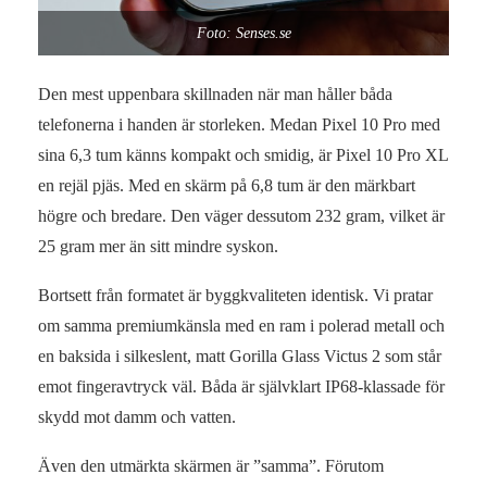
Foto: Senses.se
Den mest uppenbara skillnaden när man håller båda
telefonerna i handen är storleken. Medan Pixel 10 Pro med
sina 6,3 tum känns kompakt och smidig, är Pixel 10 Pro XL
en rejäl pjäs. Med en skärm på 6,8 tum är den märkbart
högre och bredare. Den väger dessutom 232 gram, vilket är
25 gram mer än sitt mindre syskon.
Bortsett från formatet är byggkvaliteten identisk. Vi pratar
om samma premiumkänsla med en ram i polerad metall och
en baksida i silkeslent, matt Gorilla Glass Victus 2 som står
emot fingeravtryck väl. Båda är självklart IP68-klassade för
skydd mot damm och vatten.
Även den utmärkta skärmen är ”samma”. Förutom