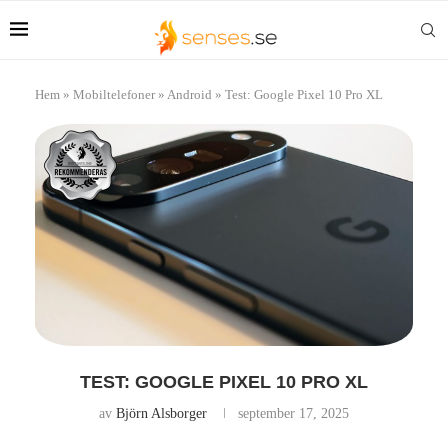
Hem
»
Mobiltelefoner
»
Android
»
Test: Google Pixel 10 Pro XL
TEST: GOOGLE PIXEL 10 PRO XL
av
Björn Alsborger
september 17, 2025