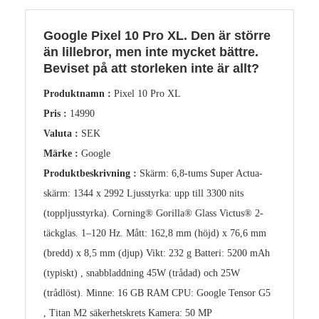
Google Pixel 10 Pro XL. Den är större
än lillebror, men inte mycket bättre.
Beviset på att storleken inte är allt?
Produktnamn :
Pixel 10 Pro XL
Pris :
14990
Valuta :
SEK
Märke :
Google
Produktbeskrivning :
Skärm: 6,8-tums Super Actua-
skärm: 1344 x 2992 Ljusstyrka: upp till 3300 nits
(toppljusstyrka). Corning® Gorilla® Glass Victus® 2-
täckglas. 1–120 Hz. Mått: 162,8 mm (höjd) x 76,6 mm
(bredd) x 8,5 mm (djup) Vikt: 232 g Batteri: 5200 mAh
(typiskt) , snabbladdning 45W (trådad) och 25W
(trådlöst). Minne: 16 GB RAM CPU: Google Tensor G5
, Titan M2 säkerhetskrets Kamera: 50 MP