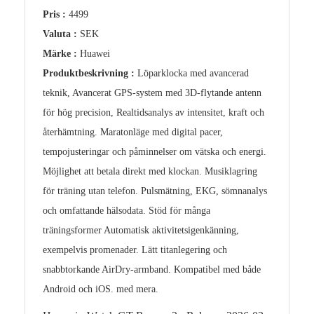
Pris :
4499
Valuta :
SEK
Märke :
Huawei
Produktbeskrivning :
Löparklocka med avancerad
teknik, Avancerat GPS‑system med 3D‑flytande antenn
för hög precision, Realtidsanalys av intensitet, kraft och
återhämtning. Maratonläge med digital pacer,
tempojusteringar och påminnelser om vätska och energi.
Möjlighet att betala direkt med klockan. Musiklagring
för träning utan telefon. Pulsmätning, EKG, sömnanalys
och omfattande hälsodata. Stöd för många
träningsformer Automatisk aktivitetsigenkänning,
exempelvis promenader. Lätt titanlegering och
snabbtorkande AirDry‑armband. Kompatibel med både
Android och iOS. med mera.