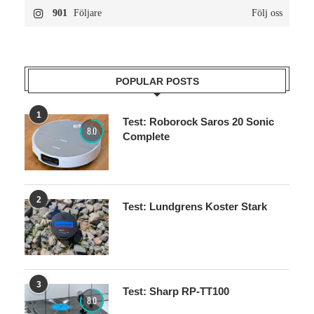
901
Följare
Följ oss
POPULAR POSTS
1
Test: Roborock Saros 20 Sonic
8.0
Complete
2
Test: Lundgrens Koster Stark
3
Test: Sharp RP-TT100
8.0