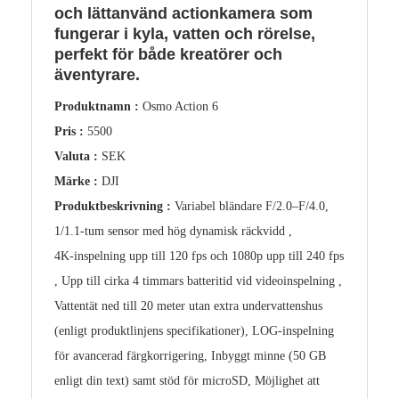
och lättanvänd actionkamera som
fungerar i kyla, vatten och rörelse,
perfekt för både kreatörer och
äventyrare.
Produktnamn :
Osmo Action 6
Pris :
5500
Valuta :
SEK
Märke :
DJI
Produktbeskrivning :
Variabel bländare F/2.0–F/4.0,
1/1.1‑tum sensor med hög dynamisk räckvidd ,
4K‑inspelning upp till 120 fps och 1080p upp till 240 fps
, Upp till cirka 4 timmars batteritid vid videoinspelning ,
Vattentät ned till 20 meter utan extra undervattenshus
(enligt produktlinjens specifikationer), LOG‑inspelning
för avancerad färgkorrigering, Inbyggt minne (50 GB
enligt din text) samt stöd för microSD, Möjlighet att