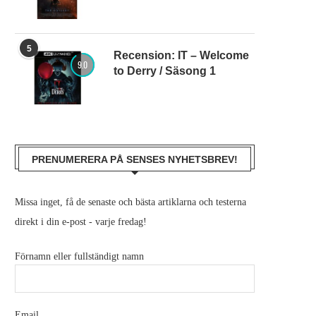
5
Recension: IT – Welcome
9.0
to Derry / Säsong 1
PRENUMERERA PÅ SENSES NYHETSBREV!
Missa inget, få de senaste och bästa artiklarna och testerna
direkt i din e-post - varje fredag!
Förnamn eller fullständigt namn
Email