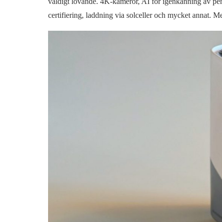
väldigt lovande. 4K-kameror, AI för igenkänning av pe
certifiering, laddning via solceller och mycket annat. M