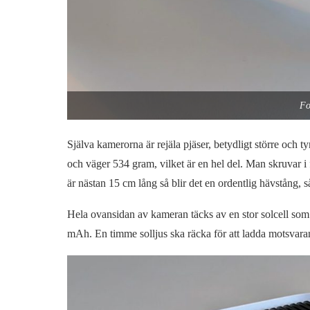
Fo
Själva kamerorna är rejäla pjäser, betydligt större och
och väger 534 gram, vilket är en hel del. Man skruvar i 
är nästan 15 cm lång så blir det en ordentlig hävstång, så
Hela ovansidan av kameran täcks av en stor solcell som hj
mAh. En timme solljus ska räcka för att ladda motsvar