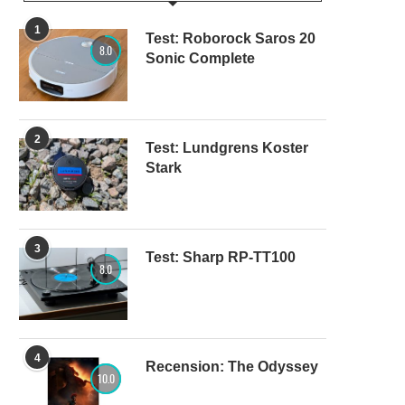
1
Test: Roborock Saros 20
8.0
Sonic Complete
2
Test: Lundgrens Koster
Stark
3
Test: Sharp RP-TT100
8.0
4
Recension: The Odyssey
10.0