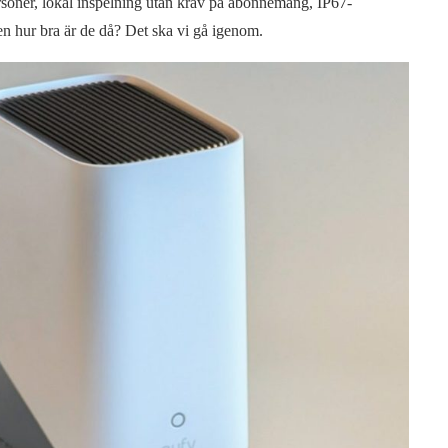
rsoner, lokal inspelning utan krav på abonnemang, IP67-
en hur bra är de då? Det ska vi gå igenom.