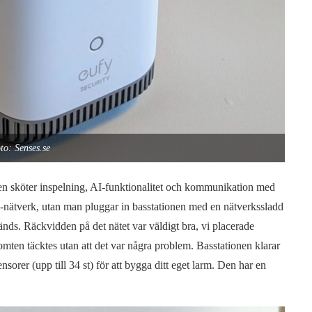
to: Senses.se
en sköter inspelning, AI-funktionalitet och kommunikation med
i-nätverk, utan man pluggar in basstationen med en nätverkssladd
änds. Räckvidden på det nätet var väldigt bra, vi placerade
omten täcktes utan att det var några problem. Basstationen klarar
orer (upp till 34 st) för att bygga ditt eget larm. Den har en