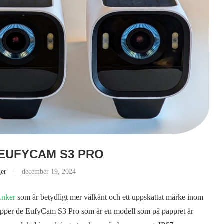
 EUFYCAM S3 PRO
ger
december 19, 2024
nker
som är betydligt mer välkänt och ett uppskattat märke inom
släpper de EufyCam S3 Pro som är en modell som på pappret är