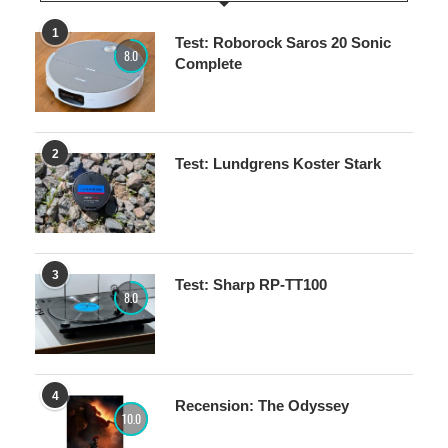
1
Test: Roborock Saros 20 Sonic
8.0
Complete
2
Test: Lundgrens Koster Stark
3
Test: Sharp RP-TT100
8.0
4
Recension: The Odyssey
10.0