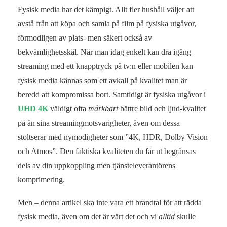
Fysisk media har det kämpigt. Allt fler hushåll väljer att
avstå från att köpa och samla på film på fysiska utgåvor,
förmodligen av plats- men säkert också av
bekvämlighetsskäl. När man idag enkelt kan dra igång
streaming med ett knapptryck på tv:n eller mobilen kan
fysisk media kännas som ett avkall på kvalitet man är
beredd att kompromissa bort. Samtidigt är fysiska utgåvor i
UHD 4K
väldigt ofta
märkbart
bättre bild och ljud-kvalitet
på än sina streamingmotsvarigheter, även om dessa
stoltserar med nymodigheter som ”4K, HDR, Dolby Vision
och Atmos”. Den faktiska kvaliteten du får ut begränsas
dels av din uppkoppling men tjänsteleverantörens
komprimering.
Men – denna artikel ska inte vara ett brandtal för att rädda
fysisk media, även om det är värt det och vi
alltid
skulle