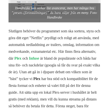
Handbrake kan verkar lite avancerat, men har många bra
”presets (förinställningar)” du bara väljer från en meny. Foto:
Handbrake
Slutligen behöver du programmet som ska sortera, styra och
göra ditt eget ”Netflix” prydligt och roligt att använda, med
automatisk nedladdning av trailers, omslag, information om
medverkande, extramaterial etc. Här finns flera alternativ,
där
Plex
och
Infuse
är bland de populäraste och båda har
sina för- och nackdelar (googla så får du svar på exakt vilka
de är). Utan att gå in i djupare debatt om vilken som är
”bäst” tycker vi
Plex
har bra stöd och kompatibilitet för de
flesta format och enheter så valet föll på det för denna
guide. Att sätta upp en lokal Plex-server i hushållet är helt
gratis (med reklam), men vill du kunna streama på distans
så behöver du betala för detta. Första steget, bara för