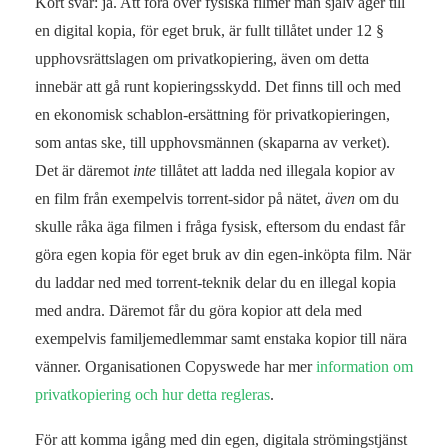
Kort svar: ja. Att föra över fysiska filmer man själv äger till
en digital kopia, för eget bruk, är fullt tillåtet under 12 §
upphovsrättslagen om privatkopiering, även om detta
innebär att gå runt kopieringsskydd. Det finns till och med
en ekonomisk schablon-ersättning för privatkopieringen,
som antas ske, till upphovsmännen (skaparna av verket).
Det är däremot
inte
tillåtet att ladda ned illegala kopior av
en film från exempelvis torrent-sidor på nätet,
även
om du
skulle råka äga filmen i fråga fysisk, eftersom du endast får
göra egen kopia för eget bruk av din egen-inköpta film. När
du laddar ned med torrent-teknik delar du en illegal kopia
med andra. Däremot får du göra kopior att dela med
exempelvis familjemedlemmar samt enstaka kopior till nära
vänner. Organisationen Copyswede har mer
information om
privatkopiering och hur detta regleras
.
För att komma igång med din egen, digitala strömingstjänst