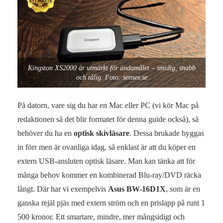
Kingston XS2000 är utmärkt för ändamålet – smidig, snabb
och tålig. Foto: senses.se
På datorn, vare sig du har en Mac eller PC (vi kör Mac på
redaktionen så det blir formatet för denna guide också), så
behöver du ha en
optisk skivläsare
. Dessa brukade byggas
in förr men är ovanliga idag, så enklast är att du köper en
extern USB-ansluten optisk läsare. Man kan tänka att för
många behov kommer en kombinerad Blu-ray/DVD räcka
långt. Där har vi exempelvis
Asus BW-16D1X
, som är en
ganska rejäl pjäs med extern ström och en prislapp på runt 1
500 kronor. Ett smartare, mindre, mer mångsidigt och