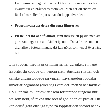
komprimera originalfilerna
. Oftast får du nästan lika bra
kvalitet till en bråkdel av storleken. Men har du endast ett
fåtal filmer eller är purist kan du hoppa över detta.
Programvara att driva din egna filmserver
En hel del tid och tålamod
, samt intresse att pyssla med att
göra samlingen fin att bläddra igenom. Detta är lite som att
digitalisera fotosamlingen, det kan göras som terapi över lång
tid!
Om vi börjar med fysiska filmer så har du säkert ett gäng
favoriter du köpt på dig genom åren, ståendes i hyllan och
kanske undanstoppade på vinden. Livslängden i optiska
skivor är begränsad (eller sägs vara det) men vi har faktiskt
DVD:er från millenieskiftet som fortfarande fungerar hur
bra som helst, så räkna inte bort något innan du provat. Du
kan också göra otroliga fynd på loppisar och second hand-