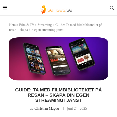
Hem
»
Film & TV
»
Streaming
»
Guide: Ta med filmbiblioteket på
resan – skapa din egen streamingtjänst
GUIDE: TA MED FILMBIBLIOTEKET PÅ
RESAN – SKAPA DIN EGEN
STREAMINGTJÄNST
av
Christian Magdu
juni 24, 2025