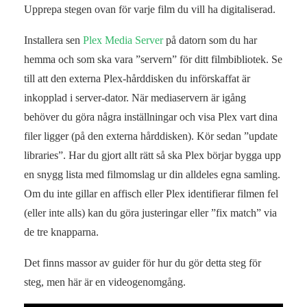
Upprepa stegen ovan för varje film du vill ha digitaliserad.
Installera sen
Plex Media Server
på datorn som du har
hemma och som ska vara ”servern” för ditt filmbibliotek. Se
till att den externa Plex-hårddisken du införskaffat är
inkopplad i server-dator. När mediaservern är igång
behöver du göra några inställningar och visa Plex vart dina
filer ligger (på den externa hårddisken). Kör sedan ”update
libraries”. Har du gjort allt rätt så ska Plex börjar bygga upp
en snygg lista med filmomslag ur din alldeles egna samling.
Om du inte gillar en affisch eller Plex identifierar filmen fel
(eller inte alls) kan du göra justeringar eller ”fix match” via
de tre knapparna.
Det finns massor av guider för hur du gör detta steg för
steg, men här är en videogenomgång.