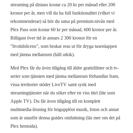
streaming på distans kostar ca 20 kr per månad eller 200
kronor per år, men vill du ha full funktionalitet (vilket vi
rekommenderar) så bör du satsa på premium-nivån med
Plex Pass som kostar 60 kr per månad, 600 kronor per år.
Billigast över tid är annars 2 300 kronor för en
”livstidslicens”, som brukar reas ut för dryga tusenlappen
med jämna mellanrum (håll utkik).
Med Plex får du även tillgång till äldre gratisfilmer och tv-
serier som tjänsten med jämna mellanrum förhandlar fram,
vissa territorier stöder LiveTV samt synk med
streamingtjänster när du söker efter en viss titel (lite som
Apple TV). Du får även tillgång till en komplett
multimedia-lösning för högupplöst musik, foton och annat
som är utanför denna guides omfattning (läs mer om det på
Plex hemsida).