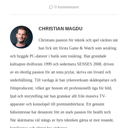
0 kommentarer
CHRISTIAN MAGDU
Christians passion för teknik och spel väcktes när
han fick sitt första Game & Watch som sexåring
och byggde PC-datorer i butik som tonåring. Han grundade
kultsajten dvdforum 1999 och sedermera SENSES 2008, driven
av en obotlig passion för att testa prylar, skriva om livsstil och
underhållning. Till vardags är han yrkesverksam skådespelare och
filmproducent, vilket ger honom ett professionellt öga för bild,
ljud och storytelling när han granskar allt från massiva TV-
apparater och konsolspel till premiumhörlurar. Ett genuint
hälsointresse har dessutom fött en stark passion för health tech.
När skärmarna väl stängs av byts tekniken gärna ut mot resande,