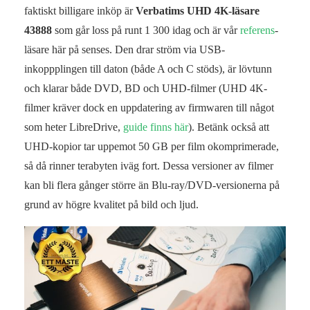
faktiskt billigare inköp är
Verbatims UHD 4K-läsare
43888
som går loss på runt 1 300 idag och är vår
referens
-
läsare här på senses. Den drar ström via USB-
inkoppplingen till daton (både A och C stöds), är lövtunn
och klarar både DVD, BD och UHD-filmer (UHD 4K-
filmer kräver dock en uppdatering av firmwaren till något
som heter LibreDrive,
guide finns här
). Betänk också att
UHD-kopior tar uppemot 50 GB per film okomprimerade,
så då rinner terabyten iväg fort. Dessa versioner av filmer
kan bli flera gånger större än Blu-ray/DVD-versionerna på
grund av högre kvalitet på bild och ljud.