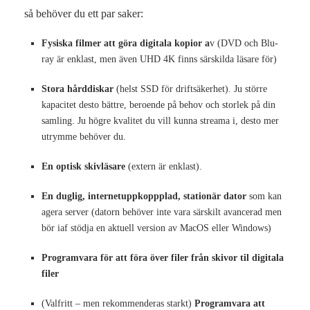
så behöver du ett par saker:
Fysiska filmer att göra digitala kopior a
v (DVD och Blu-
ray är enklast, men även UHD 4K finns särskilda läsare för)
Stora hårddiskar
(helst SSD för driftsäkerhet). Ju större
kapacitet desto bättre, beroende på behov och storlek på din
samling. Ju högre kvalitet du vill kunna streama i, desto mer
utrymme behöver du.
En optisk skivläsare
(extern är enklast).
En duglig, internetuppkoppplad, stationär dator
som kan
agera server (datorn behöver inte vara särskilt avancerad men
bör iaf stödja en aktuell version av MacOS eller Windows)
Programvara för att föra över filer från skivor til digitala
filer
(Valfritt – men rekommenderas starkt)
Programvara att