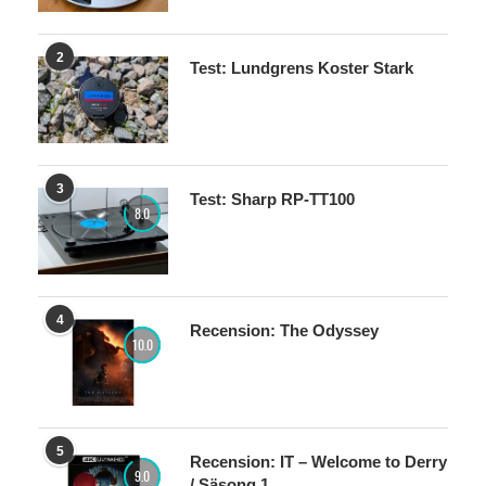
2
Test: Lundgrens Koster Stark
3
Test: Sharp RP-TT100
8.0
4
Recension: The Odyssey
10.0
5
Recension: IT – Welcome to Derry
9.0
/ Säsong 1