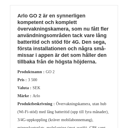
Arlo GO 2 är en synnerligen
kompetent och komplett
övervakningskamera, som nu fått fler
användningsområden tack vare lång
batteritid och stöd för 4G. Den sega,
första installationen och några små-
missar i appen är det som håller den
tillbaka från de högsta höjderna.
Produktnamn :
GO 2
Pris :
3 500
Valuta :
SEK
Märke :
Arlo
Produktbeskrivning :
Övervakningskamera, utan hub
(Wi-Fi-stöd) med lång batteritid (upp till fyra månader),
3/4G-uppkoppling (kräver mobilabonnemang),
minneskortsplats, molnlagring (mot avgift), GPS samt