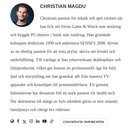
CHRISTIAN MAGDU
Christians passion för teknik och spel väcktes när
han fick sitt första Game & Watch som sexåring
och byggde PC-datorer i butik som tonåring. Han grundade
kultsajten dvdforum 1999 och sedermera SENSES 2008, driven
av en obotlig passion för att testa prylar, skriva om livsstil och
underhållning. Till vardags är han yrkesverksam skådespelare och
filmproducent, vilket ger honom ett professionellt öga för bild,
ljud och storytelling när han granskar allt från massiva TV-
apparater och konsolspel till premiumhörlurar. Ett genuint
hälsointresse har dessutom fött en stark passion för health tech.
När skärmarna väl stängs av byts tekniken gärna ut mot resande,
familjemys och riktigt bra rödviner.
KONTAKTA SKRIBENTEN