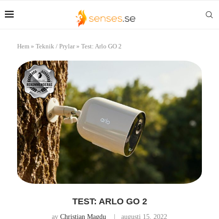
Hem
»
Teknik / Prylar
»
Test: Arlo GO 2
TEST: ARLO GO 2
av
Christian Magdu
augusti 15, 2022