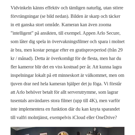
Vidvinkeln känns effektiv och tämligen naturlig, utan större
förvrängningar (se bild nedan). Bilden är skarp och täcker
in ett ganska stort område. Kameran kan även zooma
”intelligent” på ansikten, till exempel. Appen Arlo Secure,
som låter dig spela in övervakningsfilmer och spara i molnet
är bra, men kostar pengar efter en gratisprovperiod (från 29
kr / månad). Detta är överkomligt för de flesta, men har du
fler kameror blir det en viss kostnad per år. Att kunna lagra
inspelningar lokalt på ett minneskort är välkommet, men om
tjuven drar ned hela kameran hjälper det ju föga. Vi förstår
att Arlo behöver betalt för allt serverutrymme, som lagrar
tusentals användares stora filmer (upp till 4K), men varför
inte implementera en funktion där du kan knyta sparandet
till valfri molntjänst, exempelvis iCloud eller OneDrive?