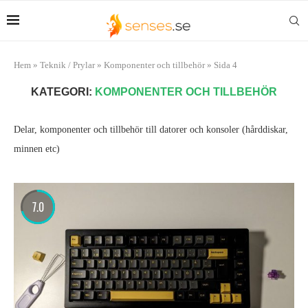
Hem
»
Teknik / Prylar
»
Komponenter och tillbehör
»
Sida 4
KATEGORI:
KOMPONENTER OCH TILLBEHÖR
Delar, komponenter och tillbehör till datorer och konsoler (hårddiskar,
minnen etc)
7.0