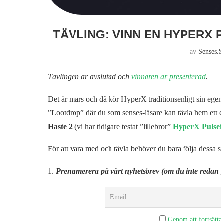
TÄVLING: VINN EN HYPERX
av
Senses.
Tävlingen är avslutad och
vinnaren är presenterad
.
Det är mars och då kör HyperX traditionsenligt sin egen
”Lootdrop” där du som senses-läsare kan tävla hem et
Haste 2
(vi har tidigare testat ”lillebror”
HyperX Pulsef
För att vara med och tävla behöver du bara följa dessa s
1.
Prenumerera på vårt nyhetsbrev (om du inte redan 
Genom att fortsätta