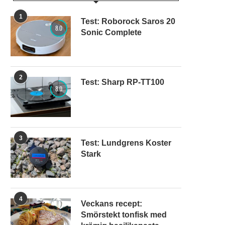
1
Test: Roborock Saros 20
8.0
Sonic Complete
2
Test: Sharp RP-TT100
8.0
3
Test: Lundgrens Koster
Stark
4
Veckans recept:
Smörstekt tonfisk med