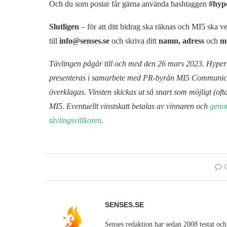
Och du som postar får gärna använda hashtaggen
#hyp
Slutligen
– för att ditt bidrag ska räknas och MI5 ska ve
till
info@senses.se
och skriva ditt
namn, adress
och
m
Tävlingen pågår till och med den 26 mars 2023. HyperX 
presenteras i samarbete med PR-byrån MI5 Communicatio
överklagas. Vinsten skickas ut så snart som möjligt (oft
MI5.
Eventuellt vinstskatt betalas av vinnaren och
genom
tävlingsvillkoren
.
SENSES.SE
Senses redaktion har sedan 2008 testat och