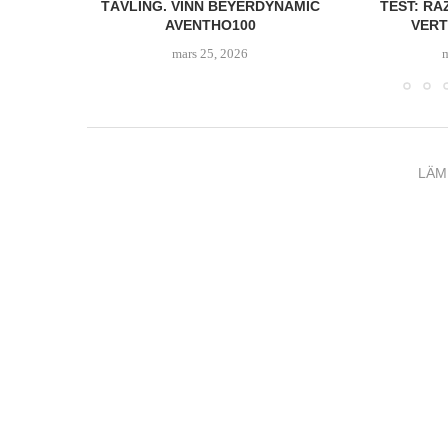
I FOLD
TÄVLING. VINN BEYERDYNAMIC
TEST: RA
AVENTHO100
VERT
mars 25, 2026
LÄM