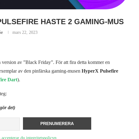
 PULSEFIRE HASTE 2 GAMING-MUS
se
mars 22, 2023
 version av ”Black Friday”. För att fira detta kommer en
t exemplar av den pinfärska gaming-musen
HyperX Pulsefire
ire Dart
).
teg:
gör det)
 accepterar du integritetspolicyn