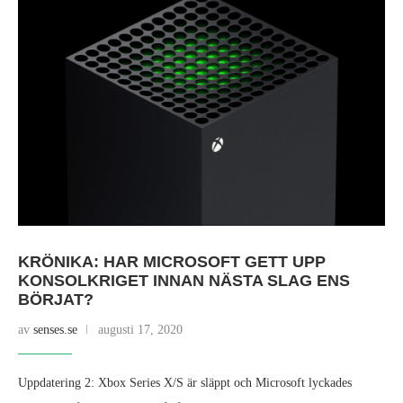
KRÖNIKA: HAR MICROSOFT GETT UPP
KONSOLKRIGET INNAN NÄSTA SLAG ENS
BÖRJAT?
av
senses.se
augusti 17, 2020
Uppdatering 2: Xbox Series X/S är släppt och Microsoft lyckades