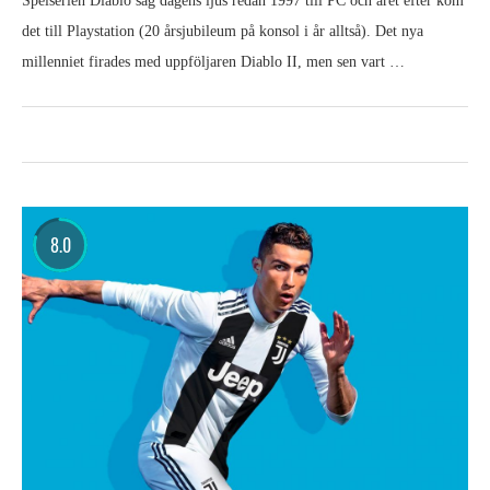
Spelserien Diablo såg dagens ljus redan 1997 till PC och året efter kom
det till Playstation (20 årsjubileum på konsol i år alltså). Det nya
millenniet firades med uppföljaren Diablo II, men sen vart …
8.0