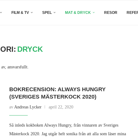
FILM & TV
SPEL
MAT & DRYCK
RESOR
REFE
ORI:
DRYCK
 av, ansvarsfullt.
BOKRECENSION: ALWAYS HUNGRY
(SVERIGES MÄSTERKOCK 2020)
av
Andreas Lycker
april 22, 2020
Så inleds kokboken Always Hungry, från vinnaren av Sveriges
Mästerkock 2020. Jag utgår helt sonika från att alla som läser mina