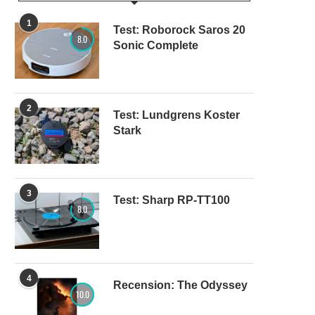
1
Test: Roborock Saros 20
8.0
Sonic Complete
2
Test: Lundgrens Koster
Stark
3
Test: Sharp RP-TT100
8.0
4
Recension: The Odyssey
10.0