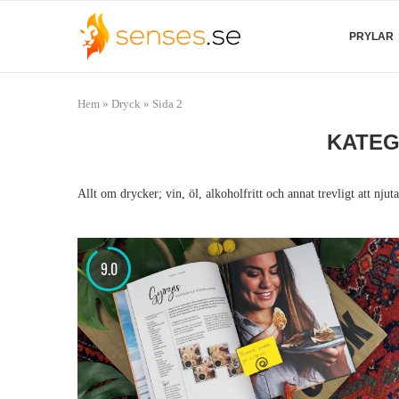
PRYLAR
Hem
»
Dryck
»
Sida 2
KATEG
Allt om drycker; vin, öl, alkoholfritt och annat trevligt att njuta
9.0