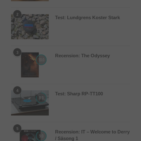
2
Test: Lundgrens Koster Stark
3
Recension: The Odyssey
10.0
4
Test: Sharp RP-TT100
8.0
5
Recension: IT – Welcome to Derry
9.0
/ Säsong 1