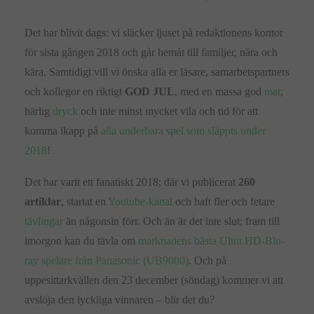
Det har blivit dags: vi släcker ljuset på redaktionens kontor
för sista gången 2018 och går hemåt till familjer, nära och
kära. Samtidigt vill vi önska alla er läsare, samarbetspartners
och kollegor en riktigt
GOD JUL
, med en massa god
mat
,
härlig
dryck
och inte minst mycket vila och tid för att
komma ikapp på
alla underbara spel som släppts under
2018
!
Det har varit ett fanatiskt 2018; där vi publicerat
260
artiklar
, startat en
Youtube-kanal
och haft fler och fetare
tävlingar
än någonsin förr. Och än är det inte slut; fram till
imorgon kan du tävla om
marknadens bästa Ultra HD-Blu-
ray spelare från Panasonic (UB9000)
. Och på
uppesittarkvällen den 23 december (söndag) kommer vi att
avslöja den lyckliga vinnaren – blir det du?