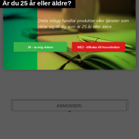
Är du 25 år eller äldre?
Detta inlägg handlar produkter eller tjänster som
riktar sig till dig som är 25 år eller äldre.
JA - ta mig vidare
NEJ - tillbaka till huvudsidan
Denna webbplats använder Akismet för att minska skräppost.
Lär
dig om hur din kommentarsdata bearbetas
.
ANNONSER: