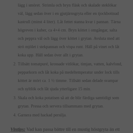
lägg i smöret. Strimla och bryn fläsk och skalade steklökar
väl, lägg sedan över i en gjutjärnsgryta eller en tjockbottnad
kastrull (minst 4 liter). Låt fettet stanna kvar i pannan. Tärna
högreven i kuber, ca 4×4 cm. Bryn köttet i omgångar, salta
och peppra väl och lägg över köttet i grytan. Avsluta med att
strö mjölet i stekpannan och vispa runt. Häll på vinet och låt
koka upp. Häll sedan över allt i grytan.
Tillsätt tomatpuré, krossade vitlökar, timjan, vatten, kalvfond,
pepparkorn och låt koka på medeltemperatur under lock tills
köttet är mört ca. 1 ½ timme. Tillsätt sedan delade svampar
och syltlök och låt sjuda ytterligare 15 min.
Skala och koka potatisen så att de blir färdiga samtidigt som
grytan. Pressa och servera tillsammans med grytan.
Garnera med hackad persilja.
Vintips:
Vad kan passa bättre till en mustig höstgryta än ett