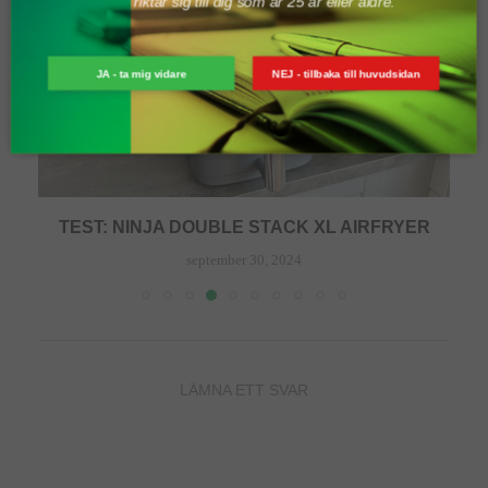
riktar sig till dig som är 25 år eller äldre.
JA - ta mig vidare
NEJ - tillbaka till huvudsidan
TEST: NINJA DOUBLE STACK XL AIRFRYER
september 30, 2024
LÄMNA ETT SVAR