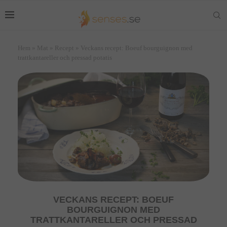
Hem
»
Mat
»
Recept
»
Veckans recept: Boeuf bourguignon med
trattkantareller och pressad potatis
VECKANS RECEPT: BOEUF
BOURGUIGNON MED
TRATTKANTARELLER OCH PRESSAD