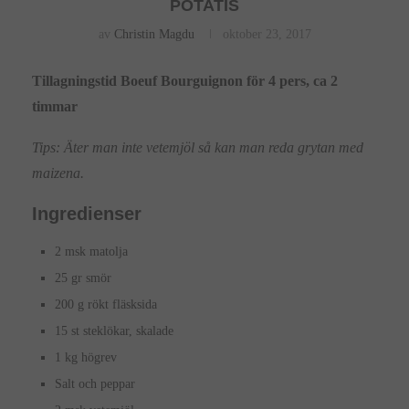
POTATIS
av
Christin Magdu
oktober 23, 2017
Tillagningstid Boeuf Bourguignon för 4 pers, ca 2
timmar
Tips: Äter man inte vetemjöl så kan man reda grytan med
maizena.
Ingredienser
2 msk matolja
25 gr smör
200 g rökt fläsksida
15 st steklökar, skalade
1 kg högrev
Salt och peppar