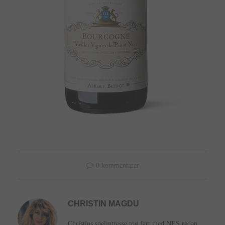
0 kommentarer
CHRISTIN MAGDU
Christins spelintresse tog fart med NES redan