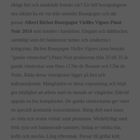
riktigt fint och smakfullt franskt vin? En biff bourguingnon
ska såklart ha ett vin från området Bourgogne och där
passar
Albert Bichot Bourgogne Vieilles Vignes Pinot
Noir 2014
som handen i handsken. Elegant och lättdrucket,
samtidigt som det balanserar hettan och smakerna i
köttgrytan.
Bichot Bourgogne Vielles Vignes
(som betyder
”gamla vinstockar”) Pinot Noir produceras från 25 till 35 år
gamla vinstockar som finns i Côte de Beaune och Côte de
Nuits. Båda dessa vinregioner ligger på lera och
kalkstensjordar. Mångfalden av deras exponering och höjd
ger möjlighet att arbeta med en mosaik av vingårdar. Därvid
uppnås en bra komplexitet. De gamla vinstockarna ger vinet
en speciell aromatisk koncentration. Bärig doft med toner
av röda och svarta vinbär samt plommon. Medelfylligt med
frisk syra och balanserade tanniner. Inslag av mörka bär,
kaffe och mocka. Lång eftersmak. Passar till grillat kött,