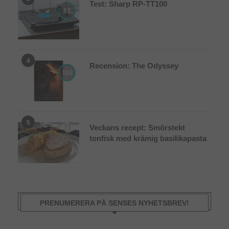
Test: Sharp RP-TT100
8.0
4
Recension: The Odyssey
10.0
5
Veckans recept: Smörstekt
tonfisk med krämig basilikapasta
PRENUMERERA PÅ SENSES NYHETSBREV!