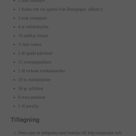
2 msk vetemjöl
1 flaska rött vin (gärna från Bourgogne, såklart!)
2 msk tomatpuré
4 st vitlöksklyftor
10 stjälkar timjan
½ liter vatten
2 dl spädd kalvfond
15 svartpepparkorn
1 dl torkade trattkantareller
10 st champinjoner
50 gr syltlökar
8 stora potatisar
1 dl persilja
Tillagning
Hetta upp en stekpanna med matolja till hög temperatur och