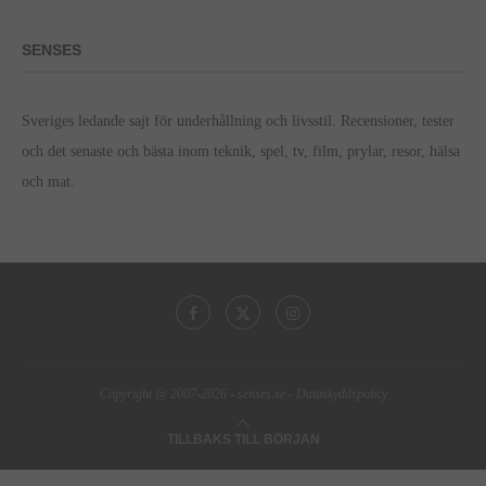
SENSES
Sveriges ledande sajt för underhållning och livsstil. Recensioner, tester
och det senaste och bästa inom teknik, spel, tv, film, prylar, resor, hälsa
och mat.
Copyright @ 2007-2026 -
senses.se
-
Dataskyddspolicy
TILLBAKS TILL BÖRJAN