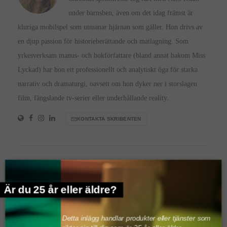
under barnsben, även om det idag främst är
kluriga mobilspel som utmanar hjärnan som gäller. Hon drivs av
en djup passion för historieberättande och matlagning. Som
yrkesverksam manus- och bokförfattare (bland annat bakom Miss
Lyckad) har hon ett professionellt och analytiskt öga för starka
narrativ och dramaturgi, oavsett om hon dyker ner i storslagen
film, fängslande tv-serier eller underhållande reality.
KONTAKTA SKRIBENTEN
MISSA INTE DETTA
Är du 25 år eller äldre?
Detta inlägg handlar produkter eller tjänster som