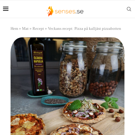
Hem
»
Mat
»
Recept
»
Veckans recept: Pizza på kalljäst pizzabotten