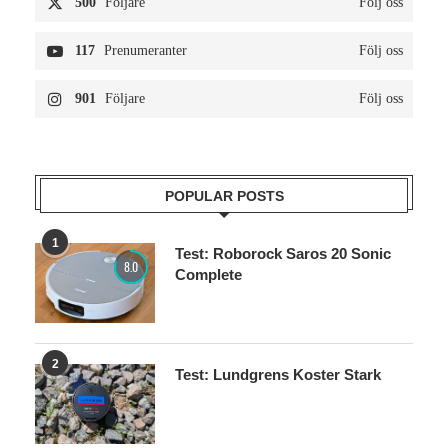
500
Följare
Följ oss
117
Prenumeranter
Följ oss
901
Följare
Följ oss
POPULAR POSTS
1
Test: Roborock Saros 20 Sonic
8.0
Complete
2
Test: Lundgrens Koster Stark