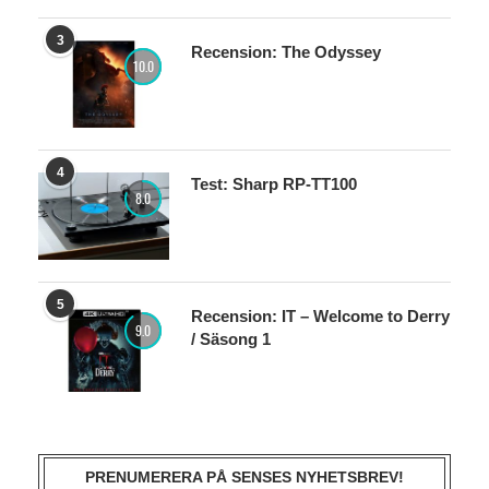
3
Recension: The Odyssey
10.0
4
Test: Sharp RP-TT100
8.0
5
Recension: IT – Welcome to Derry
9.0
/ Säsong 1
PRENUMERERA PÅ SENSES NYHETSBREV!