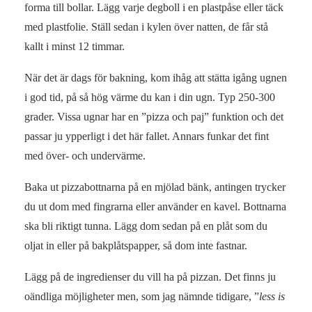
forma till bollar. Lägg varje degboll i en plastpåse eller täck
med plastfolie. Ställ sedan i kylen över natten, de får stå
kallt i minst 12 timmar.
När det är dags för bakning, kom ihåg att stätta igång ugnen
i god tid, på så hög värme du kan i din ugn. Typ 250-300
grader. Vissa ugnar har en ”pizza och paj” funktion och det
passar ju ypperligt i det här fallet. Annars funkar det fint
med över- och undervärme.
Baka ut pizzabottnarna på en mjölad bänk, antingen trycker
du ut dom med fingrarna eller använder en kavel. Bottnarna
ska bli riktigt tunna. Lägg dom sedan på en plåt som du
oljat in eller på bakplåtspapper, så dom inte fastnar.
Lägg på de ingredienser du vill ha på pizzan. Det finns ju
oändliga möjligheter men, som jag nämnde tidigare, ”
less is