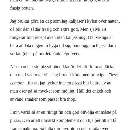
frasig botten.
Jag brukar göra en deg som jag kalljäser i kylen över natten,
då blir den sådär frasig och extra god. Men självklart
fungerar mitt recept även utan kalljäsning. Det viktiga är
bara att låta degen få ligga till sig, bara ligga och jäsa där i
soffan (eller på bordet/bänken/golvet).
När man har sin pizzabotten klar är det fritt fram att täcka
den med vad man vill. Jag brukar köra med principen ”
less
is more
”, för att jag tycker inte en pizza blir bättre av att
man öser på så mycket som möjligt. Håll det enkelt och
använd smaker som passar bra ihop.
I min värld så är en riktigt fin och god olivolja ett måste på
pizza. Den är ett utmärkt komplement och hjälper till att få
fram smakerna. Så hitta din favoritolja och ringla över