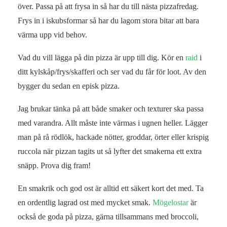
över. Passa på att frysa in så har du till nästa pizzafredag.
Frys in i iskubsformar så har du lagom stora bitar att bara
värma upp vid behov.
Vad du vill lägga på din pizza är upp till dig. Kör en
raid
i
ditt kylskåp/frys/skafferi och ser vad du får för loot. Av den
bygger du sedan en episk pizza.
Jag brukar tänka på att både smaker och texturer ska passa
med varandra. Allt måste inte värmas i ugnen heller. Lägger
man på rå rödlök, hackade nötter, groddar, örter eller krispig
ruccola när pizzan tagits ut så lyfter det smakerna ett extra
snäpp. Prova dig fram!
En smakrik och god ost är alltid ett säkert kort det med. Ta
en ordentlig lagrad ost med mycket smak.
Mögelostar
är
också de goda på pizza, gärna tillsammans med broccoli,