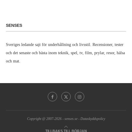
SENSES
Sveriges ledande sajt för underhållning och livsstil. Recensioner, tester
och det senaste och bästa inom teknik, spel, tv, film, prylar, resor, hälsa
och mat.
Copyright @ 2007-2026 -
senses.se
-
Dataskyddspolicy
TILLBAKS TILL BÖRJAN