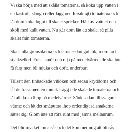
Vi ska börja med att skålla tomaterna, så koka upp vatten i
en kastrull, släng i (eller lägg ned försiktigt) tomaterna och
låt dom koka lugnt till skalet spricker. Häll av vattnet och
skölj med kallt vatten. Nu går dom lätt att skala, så pilla
skalet från tomaterna.
Skala alla grönsakerna och tärna sedan gul lök, morot och
stjälkselleri. Fräs i smör och olja på medelvärme, de ska inte
få färg men bli mjuka och dofta underbart.
Tillsätt den finhackade vitlöken och sedan kryddorna och
låt de fräsa med en minut. Lägg i de skalade tomaterna och
låt allt koka ihop på medelvärme. Sänk sedan till svagare
värme och låt det småputtra ihop ordentligt så smakerna
sätter sig. Glöm inte att röra runt med jämna mellanrum.
Det blir mycket tomatsås och det kommer nog att bli sås