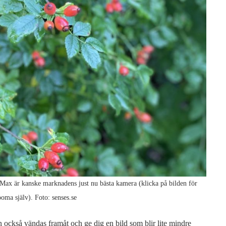
o Max är kanske marknadens just nu bästa kamera (klicka på bilden för
ooma själv). Foto: senses.se
n också vändas framåt och ge dig en bild som blir lite mindre