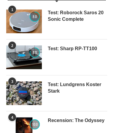
1
Test: Roborock Saros 20
8.0
Sonic Complete
2
Test: Sharp RP-TT100
8.0
3
Test: Lundgrens Koster
Stark
4
Recension: The Odyssey
10.0