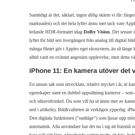
Samtidigt är det, såklart, ingen
dålig
skärm vi får: färge
marknaden) och det hela lyfter ännu mer tack vare Ap
ledande HDR-formatet idag
Dolby Vision
. Det senare i
lyftet för bild sen övergången från analog till digital bild
många filmer gör i Apples eget ekosystem, än så länge k
alltid varit en oväntat angenäm upplevelse, men detta vä
iPhone 11: En kamera utöver det 
En annan sak som utvecklats, relativt mycket i år, är k
egenskaper samt en dubbel uppsättning kameror – som ärl
och ultravidvinkel. Du som vill ha ut ännu mer av kam
ned i artikeln). Bildkvaliteten är verkligen ypperlig: 
Den digitala funktionen (”nattläge”) som ljusar upp mörka
automatisk. Alla användare har det nu i sig att framstå 
bara välj rätt läge, någorlunda vettigt motiv att fota, hy