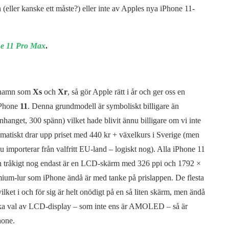
eller kanske ett måste?) eller inte av Apples nya iPhone 11-
ne 11 Pro Max
.
e namn som
Xs
och
Xr
, så gör Apple rätt i år och ger oss en
iPhone
11
. Denna grundmodell är symboliskt billigare än
hanget, 300 spänn) vilket hade blivit ännu billigare om vi inte
matiskt drar upp priset med 440 kr + växelkurs i Sverige (men
 importerar från valfritt EU-land – logiskt nog). Alla iPhone 11
men tråkigt nog endast är en LCD-skärm med 326 ppi och 1792 ×
remium-lur som iPhone ändå är med tanke på prislappen. De flesta
ket i och för sig är helt onödigt på en så liten skärm, men ändå
iska val av LCD-display – som inte ens är AMOLED – så är
hone.