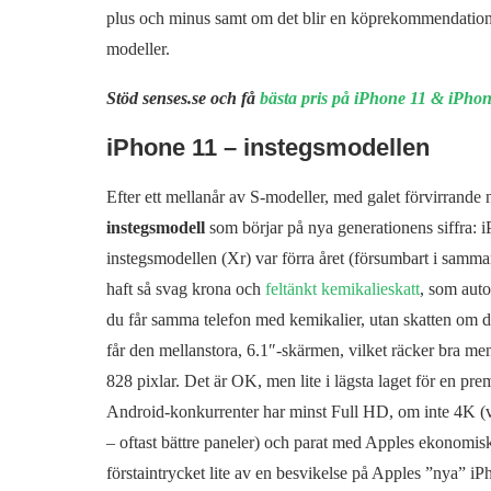
plus och minus samt om det blir en köprekommendation (
modeller.
Stöd senses.se och få
bästa pris på iPhone 11 & iPho
iPhone 11 – instegsmodellen
Efter ett mellanår av S-modeller, med galet förvirrand
instegsmodell
som börjar på nya generationens siffra: 
instegsmodellen (Xr) var förra året (försumbart i samman
haft så svag krona och
feltänkt kemikalieskatt
, som auto
du får samma telefon med kemikalier, utan skatten om du
får den mellanstora, 6.1″-skärmen, vilket räcker bra 
828 pixlar. Det är OK, men lite i lägsta laget för en p
Android-konkurrenter har minst Full HD, om inte 4K (vil
– oftast bättre paneler) och parat med Apples ekonom
förstaintrycket lite av en besvikelse på Apples ”nya” iP