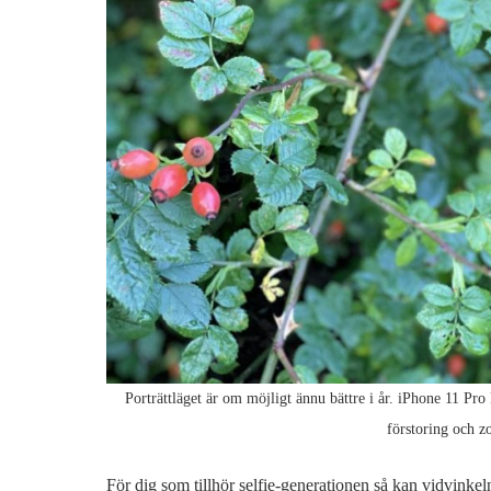
Porträttläget är om möjligt ännu bättre i år. iPhone 11 Pr
förstoring och z
För dig som tillhör selfie-generationen så kan vidvinkel