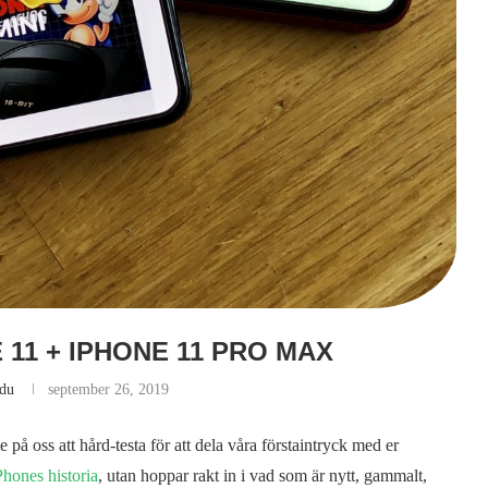
 11 + IPHONE 11 PRO MAX
gdu
september 26, 2019
 på oss att hård-testa för att dela våra förstaintryck med er
Phones historia
, utan hoppar rakt in i vad som är nytt, gammalt,