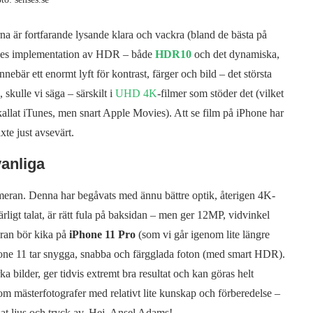
rna är fortfarande lysande klara och vackra (bland de bästa på
ples implementation av HDR – både
HDR10
och det dynamiska,
nnebär ett enormt lyft för kontrast, färger och bild – det största
, skulle vi säga – särskilt i
UHD 4K
-filmer som stöder det (vilket
allat iTunes, men snart Apple Movies). Att se film på iPhone har
xte just avsevärt.
vanliga
ameran. Denna har begåvats med ännu bättre optik, återigen 4K-
igt talat, är rätt fula på baksidan – men ger 12MP, vidvinkel
eran bör kika på
iPhone 11 Pro
(som vi går igenom lite längre
iPhone 11 tar snygga, snabba och färgglada foton (med smart HDR).
 bilder, ger tidvis extremt bra resultat och kan göras helt
som mästerfotografer med relativt lite kunskap och förberedelse –
fsat ljus och tryck av. Hej, Ansel Adams!