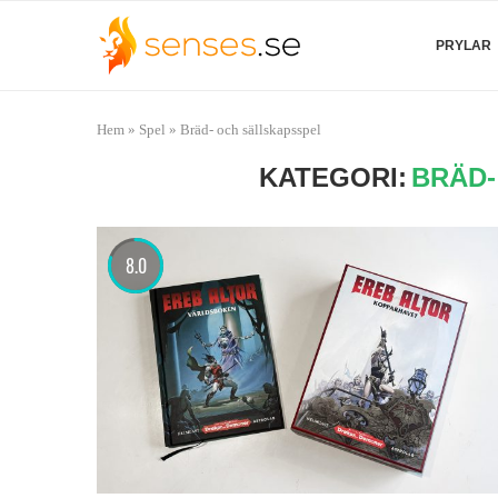
PRYLAR
Hem
»
Spel
»
Bräd- och sällskapsspel
KATEGORI:
BRÄD-
8.0