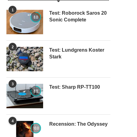
1
Test: Roborock Saros 20
8.0
Sonic Complete
2
Test: Lundgrens Koster
Stark
3
Test: Sharp RP-TT100
8.0
4
Recension: The Odyssey
10.0