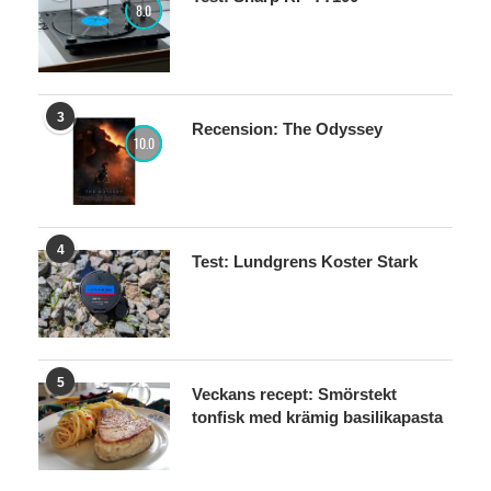
8.0
3
Recension: The Odyssey
10.0
4
Test: Lundgrens Koster Stark
5
Veckans recept: Smörstekt
tonfisk med krämig basilikapasta