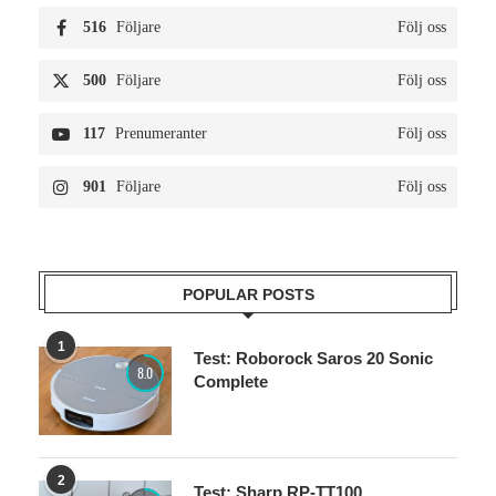
516
Följare
Följ oss
500
Följare
Följ oss
117
Prenumeranter
Följ oss
901
Följare
Följ oss
POPULAR POSTS
1
Test: Roborock Saros 20 Sonic
8.0
Complete
2
Test: Sharp RP-TT100