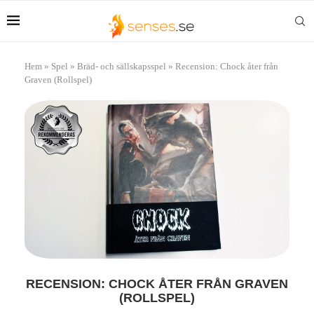
Hem
»
Spel
»
Bräd- och sällskapsspel
»
Recension: Chock åter från
Graven (Rollspel)
RECENSION: CHOCK ÅTER FRÅN GRAVEN
(ROLLSPEL)