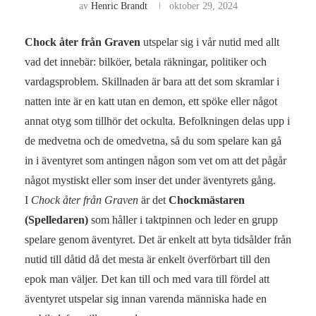
av
Henric Brandt
oktober 29, 2024
Chock åter från Graven
utspelar sig i vår nutid med allt
vad det innebär: bilköer, betala räkningar, politiker och
vardagsproblem. Skillnaden är bara att det som skramlar i
natten inte är en katt utan en demon, ett spöke eller något
annat otyg som tillhör det ockulta. Befolkningen delas upp i
de medvetna och de omedvetna, så du som spelare kan gå
in i äventyret som antingen någon som vet om att det pågår
något mystiskt eller som inser det under äventyrets gång.
I
Chock åter från Graven
är det
Chockmästaren
(Spelledaren)
som håller i taktpinnen och leder en grupp
spelare genom äventyret. Det är enkelt att byta tidsålder från
nutid till dåtid då det mesta är enkelt överförbart till den
epok man väljer. Det kan till och med vara till fördel att
äventyret utspelar sig innan varenda människa hade en