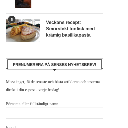
5
Veckans recept:
Smörstekt tonfisk med
krämig basilikapasta
PRENUMERERA PÅ SENSES NYHETSBREV!
Missa inget, få de senaste och bästa artiklarna och testerna
TEST: DJI – OSMO ACTION 6
EN RIKTIGT GOD JUL OC
direkt i din e-post - varje fredag!
SPÄNNANDE 2026..
februari 1, 2026
december 22, 2025
Förnamn eller fullständigt namn
Email