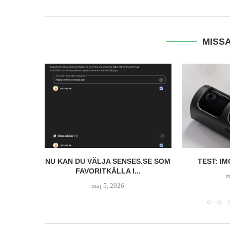
MISSA
PRO
NU KAN DU VÄLJA SENSES.SE SOM
TEST: I
FAVORITKÄLLA I...
m
maj 5, 2026