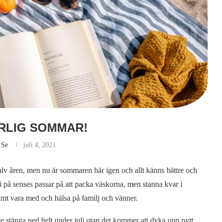
RLIG SOMMAR!
.se
juli 4, 2021
 halv åren, men nu är sommaren här igen och allt känns bättre och
Vi på senses passar på att packa väskorna, men stanna kvar i
samt vara med och hälsa på familj och vänner.
nte stänga ned helt under juli utan det kommer att dyka upp nytt