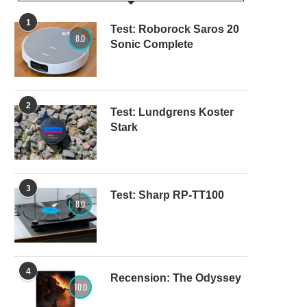
1
Test: Roborock Saros 20
8.0
Sonic Complete
2
Test: Lundgrens Koster
Stark
3
Test: Sharp RP-TT100
8.0
4
Recension: The Odyssey
10.0