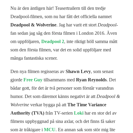
Nu är den äntligen här! Teasertrailern till den tredje
Deadpool-filmen, som nu har fått det officiella namnet
Deadpool & Wolverine
. Jag har varit ett stort
Deadpool
-
fan sedan jag såg den första filmen i London 2016. Även
om uppföljaren,
Deadpool 2
, inte riktigt höll samma mått
som den första filmen, var det en solid uppföljare med
många fantastiska scener.
Den nya filmen regisseras av
Shawn Levy
, som senast
gjorde
Free Guy
tillsammans med
Ryan Reynolds
. Det
bådar gott, för det är två personer som förstår varandras
humor. Det som däremot känns negativt är att
Deadpool &
Wolverine
verkar bygga på att
The Time Variance
Authority (TVA)
från TV-serien
Loki
har en stor del av
filmens uppbyggnad på sina axlar, och det finns få saker
som är tråkigare i
MCU
. En annan sak som stör mig lite