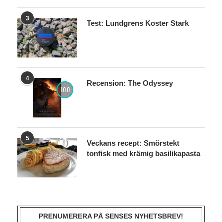
3
Test: Lundgrens Koster Stark
4
Recension: The Odyssey
10.0
5
Veckans recept: Smörstekt
tonfisk med krämig basilikapasta
PRENUMERERA PÅ SENSES NYHETSBREV!