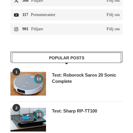
500
Följare
Följ oss
117
Prenumeranter
Följ oss
901
Följare
Följ oss
POPULAR POSTS
1
Test: Roborock Saros 20 Sonic
8.0
Complete
2
Test: Sharp RP-TT100
8.0