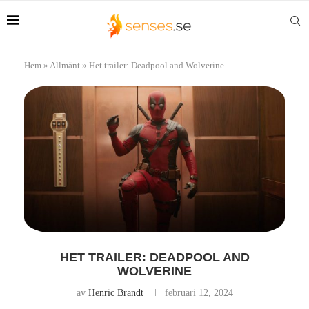
Hem
»
Allmänt
»
Het trailer: Deadpool and Wolverine
HET TRAILER: DEADPOOL AND
WOLVERINE
av
Henric Brandt
februari 12, 2024