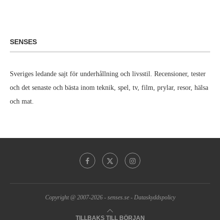
SENSES
Sveriges ledande sajt för underhållning och livsstil. Recensioner, tester
och det senaste och bästa inom teknik, spel, tv, film, prylar, resor, hälsa
och mat.
Copyright @ 2007-2026 -
senses.se
-
Dataskyddspolicy
TILLBAKS TILL BÖRJAN