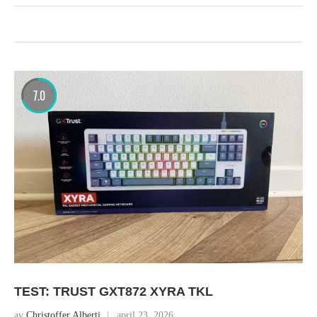
7.0
TEST: TRUST GXT872 XYRA TKL
av
Christoffer Alberti
april 23, 2026