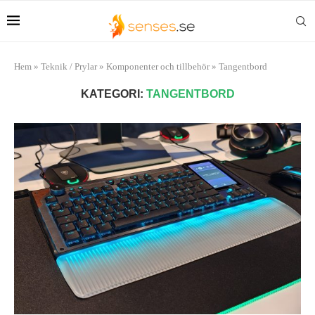
Hem
»
Teknik / Prylar
»
Komponenter och tillbehör
»
Tangentbord
KATEGORI:
TANGENTBORD