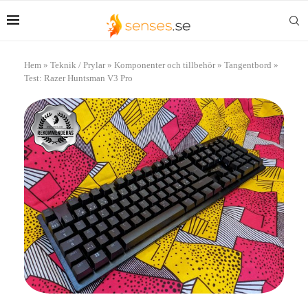
Hem
»
Teknik / Prylar
»
Komponenter och tillbehör
»
Tangentbord
»
Test: Razer Huntsman V3 Pro