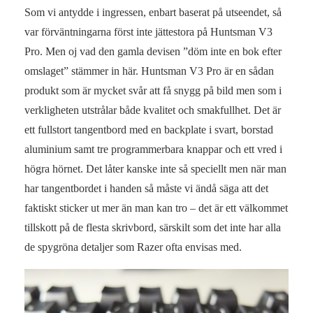
Som vi antydde i ingressen, enbart baserat på utseendet, så
var förväntningarna först inte jättestora på Huntsman V3
Pro. Men oj vad den gamla devisen ”döm inte en bok efter
omslaget” stämmer in här. Huntsman V3 Pro är en sådan
produkt som är mycket svår att få snygg på bild men som i
verkligheten utstrålar både kvalitet och smakfullhet. Det är
ett fullstort tangentbord med en backplate i svart, borstad
aluminium samt tre programmerbara knappar och ett vred i
högra hörnet. Det låter kanske inte så speciellt men när man
har tangentbordet i handen så måste vi ändå säga att det
faktiskt sticker ut mer än man kan tro – det är ett välkommet
tillskott på de flesta skrivbord, särskilt som det inte har alla
de spygröna detaljer som Razer ofta envisas med.