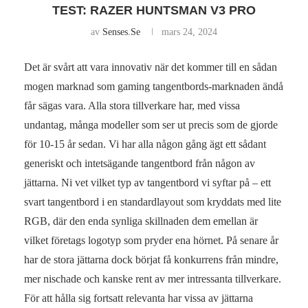
TEST: RAZER HUNTSMAN V3 PRO
av
Senses.se
mars 24, 2024
Det är svårt att vara innovativ när det kommer till en sådan
mogen marknad som gaming tangentbords-marknaden ändå
får sägas vara. Alla stora tillverkare har, med vissa
undantag, många modeller som ser ut precis som de gjorde
för 10-15 år sedan. Vi har alla någon gång ägt ett sådant
generiskt och intetsägande tangentbord från någon av
jättarna. Ni vet vilket typ av tangentbord vi syftar på – ett
svart tangentbord i en standardlayout som kryddats med lite
RGB, där den enda synliga skillnaden dem emellan är
vilket företags logotyp som pryder ena hörnet. På senare år
har de stora jättarna dock börjat få konkurrens från mindre,
mer nischade och kanske rent av mer intressanta tillverkare.
För att hålla sig fortsatt relevanta har vissa av jättarna