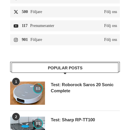
500
Följare
Följ oss
117
Prenumeranter
Följ oss
901
Följare
Följ oss
POPULAR POSTS
1
Test: Roborock Saros 20 Sonic
8.0
Complete
2
Test: Sharp RP-TT100
8.0