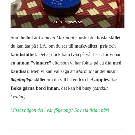
Foto: senses.se
Som
helhet
är
Chateau Marmont
kanske det
bästa stället
du kan äta på i LA, om du ser till
matkvalitet, pris
och
kändistäthet
. Det är dock bara tvåa på vår lista, för vi har
en annan ”vinnare”
eftersom vi har fokus på att
äta med
kändisar.
Men vi kan väl säga att
Marmont
är det
mest
tillgängliga
stället
om du vill ha en
bra LA-upplevelse
.
Boka gärna bord innan
, det kan bli busy
(särskilt
kvällar)
.
Missat någon del i vår följetong? Se hela listan här!