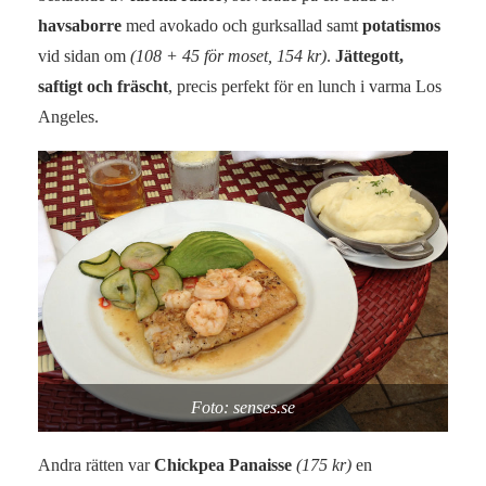
havsaborre
med avokado och gurksallad samt
potatismos
vid sidan om
(108 + 45 för moset, 154 kr)
.
Jättegott,
saftigt och fräscht
, precis perfekt för en lunch i varma Los
Angeles.
Foto: senses.se
Andra rätten var
Chickpea Panaisse
(175 kr)
en