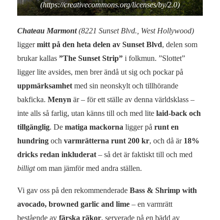
(https://creativecommons.org/licenses/by/2.0)
Chateau Marmont
(8221 Sunset Blvd., West Hollywood)
ligger
mitt på den heta delen av Sunset Blvd
, delen som
brukar kallas
”The Sunset Strip”
i folkmun. ”Slottet”
ligger lite avsides, men brer ändå ut sig och pockar på
uppmärksamhet
med sin neonskylt och tillhörande
bakficka.
Menyn
är – för ett ställe av denna världsklass –
inte alls så farlig, utan känns till och med lite
laid-back och
tillgänglig
. De
matiga mackorna
ligger på
runt en
hundring
och
varmrätterna runt 200 kr
, och då är
18%
dricks redan inkluderat
– så det är faktiskt till och med
billigt
om man jämför med andra ställen.
Vi gav oss på den rekommenderade
Bass & Shrimp with
avocado, browned garlic and lime
– en varmrätt
bestående av
färska räkor
, serverade på en bädd av