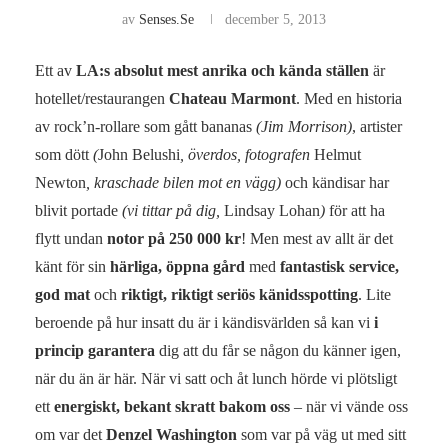
av
Senses.se
december 5, 2013
Ett av
LA:s absolut mest anrika och kända ställen
är
hotellet/restaurangen
Chateau Marmont
. Med en historia
av rock’n-rollare som gått bananas
(Jim Morrison)
, artister
som dött
(
John Belushi
, överdos, fotografen
Helmut
Newton
, kraschade bilen mot en vägg)
och kändisar har
blivit portade
(vi tittar på dig,
Lindsay Lohan
)
för att ha
flytt undan
notor på 250 000 kr
! Men mest av allt är det
känt för sin
härliga, öppna gård
med
fantastisk service,
god mat
och
riktigt, riktigt seriös känidsspotting
. Lite
beroende på hur insatt du är i kändisvärlden så kan vi
i
princip garantera
dig att du får se någon du känner igen,
när du än är här. När vi satt och åt lunch hörde vi plötsligt
ett
energiskt, bekant skratt bakom oss
– när vi vände oss
om var det
Denzel Washington
som var på väg ut med sitt