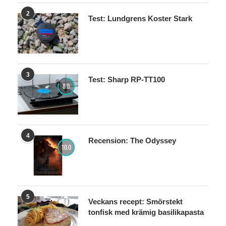
2
Test: Lundgrens Koster Stark
3
Test: Sharp RP-TT100
8.0
4
Recension: The Odyssey
10.0
5
Veckans recept: Smörstekt
tonfisk med krämig basilikapasta