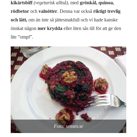
kikärtsbiff
(vegetarisk alltså)
, med
grönkål, quinoa,
rödbetor
och
valnötter
. Denna var också
riktigt trevlig
och lätt,
om än inte så jättesmakfull och vi hade kanske
önskat någon
mer krydda
eller liten sås till för att ge den
lite ”ompf”.
Foto: senses.se