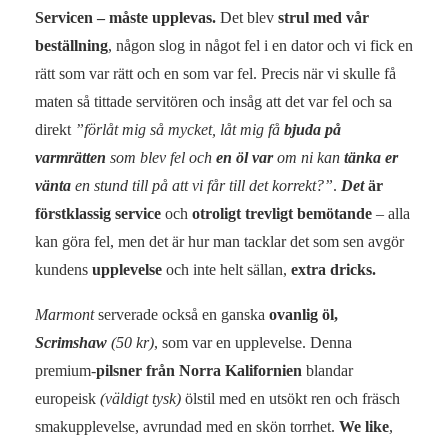
Servicen – måste upplevas.
Det blev
strul med vår
beställning
, någon slog in något fel i en dator och vi fick en
rätt som var rätt och en som var fel. Precis när vi skulle få
maten så tittade servitören och insåg att det var fel och sa
direkt
”förlåt mig så mycket, låt mig få
bjuda på
varmrätten
som blev fel och
en öl var
om ni kan
tänka er
vänta
en stund till på att vi får till det korrekt?”
.
Det
är
förstklassig service
och
otroligt trevligt bemötande
– alla
kan göra fel, men det är hur man tacklar det som sen avgör
kundens
upplevelse
och inte helt sällan,
extra dricks.
Marmont
serverade också en ganska
ovanlig öl,
Scrimshaw
(50
kr)
, som var en upplevelse. Denna
premium-
pilsner från Norra Kalifornien
blandar
europeisk
(väldigt tysk)
ölstil med en utsökt ren och fräsch
smakupplevelse, avrundad med en skön torrhet.
We like
,