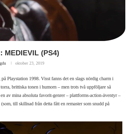
 MEDIEVIL (PS4)
agdu
oktober 23, 2019
 på Playstation 1998. Visst fanns det en slags nördig charm i
orra, brittiska tonen i humorn – men trots två uppföljare så
ör en av mina absoluta favorit-genrer – plattforms-action-äventyr –
(som, till skillnad från detta fått en remaster som snudd på