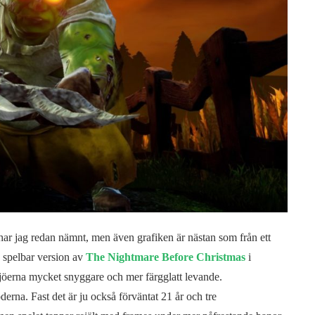
t har jag redan nämnt, men även grafiken är nästan som från ett
n spelbar version av
The Nightmare Before Christmas
i
jöerna mycket snyggare och mer färgglatt levande.
na. Fast det är ju också förväntat 21 år och tre