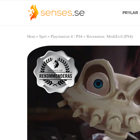
PRYLAR
Hem
»
Spel
»
Playstation 4 / PS4
»
Recension: MediEvil (PS4)