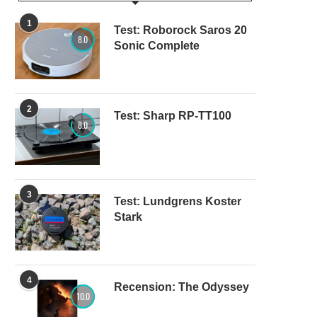
1
Test: Roborock Saros 20
8.0
Sonic Complete
2
Test: Sharp RP-TT100
8.0
3
Test: Lundgrens Koster
Stark
4
Recension: The Odyssey
10.0