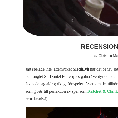
RECENSION:
av
Christian M
Jag spelade inte jättemycket
MediEvil
när det begav sig
benranglet Sir Daniel Fortesques galna äventyr och den t
fastnade jag aldrig riktigt för spelet. Även om det tillh
som gjorts till perfektion av spel som
Ratchet & Clank
remake-nivå).