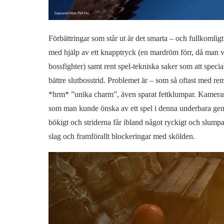
Förbättringar som står ut är det smarta – och fullkomlig
med hjälp av ett knapptryck (en mardröm förr, då man va
bossfighter) samt rent spel-tekniska saker som att speci
bättre slutbosstrid. Problemet är – som så oftast med rem
*hrm* ”unika charm”, även sparat fettklumpar. Kameran oc
som man kunde önska av ett spel i denna underbara genr
bökigt och striderna får ibland något ryckigt och slumpar
slag och framförallt blockeringar med skölden.