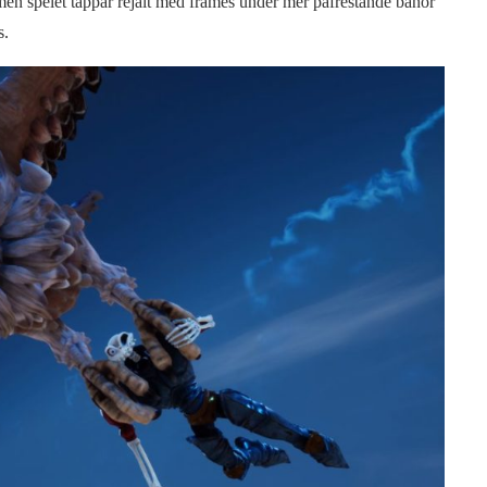
 men spelet tappar rejält med frames under mer påfrestande banor
s.