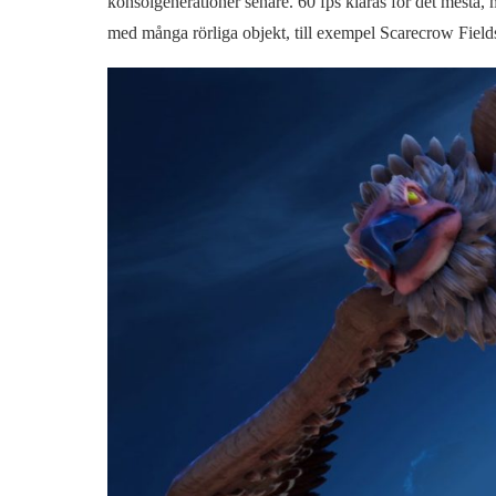
konsolgenerationer senare. 60 fps klaras för det mesta,
med många rörliga objekt, till exempel Scarecrow Field