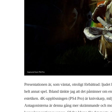
Presentationen är, som väntat, otroligt förbättrad: ljude
helt annat spel. Ibland tänkte jag att det påminner om e
estetiken. 4K-upplösningen (PS4 Pro) är knivskarp, mil
Antagonisterna är denna gång mer skrämmande och moder