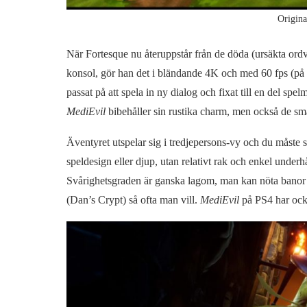
Origina
När Fortesque nu återuppstår från de döda (ursäkta ordv
konsol, gör han det i bländande 4K och med 60 fps (på
passat på att spela in ny dialog och fixat till en del spe
MediEvil
bibehåller sin rustika charm, men också de små
Äventyret utspelar sig i tredjepersons-vy och du måste s
speldesign eller djup, utan relativt rak och enkel underh
Svårighetsgraden är ganska lagom, man kan nöta banor o
(Dan’s Crypt) så ofta man vill.
MediEvil
på PS4 har ocks