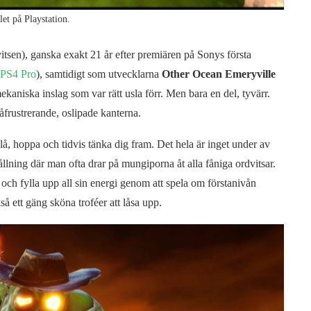
let på Playstation.
itsen), ganska exakt 21 år efter premiären på Sonys första
PS4 Pro
), samtidigt som utvecklarna
Other Ocean Emeryville
lmekaniska inslag som var rätt usla förr. Men bara en del, tyvärr.
frustrerande, oslipade kanterna.
lå, hoppa och tidvis tänka dig fram. Det hela är inget under av
ållning där man ofta drar på mungiporna åt alla fåniga ordvitsar.
ch fylla upp all sin energi genom att spela om förstanivån
å ett gäng sköna troféer att låsa upp.