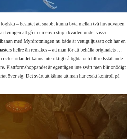
t logiska – beslutet att snabbt kunna byta mellan två huvudvapen
r tvungen att gå in i menyn stup i kvarten under vissa
albanan med Myrdrottningen nu både är vettigt ljussatt och har en
asters hellre än remakes – att man för att behålla originalets …
h stridandet känns inte riktigt så tighta och tillfredsställande
e. Plattformshoppandet är egentligen inte svårt men blir onödigt
tat över sig. Det svårt att känna att man har exakt kontroll på