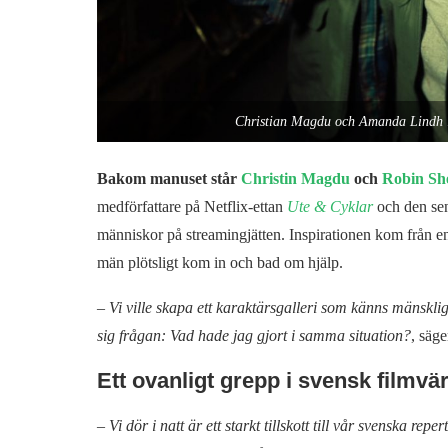
Christian Magdu och Amanda Lindh i 
Bakom manuset står
Christin Magdu
och
Robin Sh
medförfattare på Netflix-ettan
Ute & Cyklar
och den sen
människor på streamingjätten. Inspirationen kom från en
män plötsligt kom in och bad om hjälp.
–
Vi ville skapa ett karaktärsgalleri som känns mänsklig
sig frågan: Vad hade jag gjort i samma situation?
, säg
Ett ovanligt grepp i svensk filmvär
–
Vi dör i natt är ett starkt tillskott till vår svenska rep