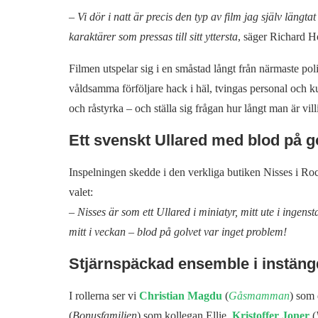
–
Vi dör i natt är precis den typ av film jag själv längta
karaktärer som pressas till sitt yttersta
, säger Richard H
Filmen utspelar sig i en småstad långt från närmaste po
våldsamma förföljare hack i häl, tvingas personal och k
och råstyrka – och ställa sig frågan hur långt man är vil
Ett svenskt Ullared med blod på g
Inspelningen skedde i den verkliga butiken Nisses i R
valet:
–
Nisses är som ett Ullared i miniatyr, mitt ute i ingen
mitt i veckan – blod på golvet var inget problem!
Stjärnspäckad ensemble i instän
I rollerna ser vi
Christian Magdu
(
Gåsmamman
) som 
(
Bonusfamiljen
) som kollegan Ellie,
Kristoffer Joner
(