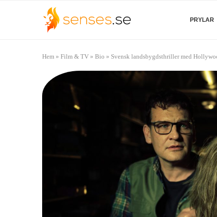
PRYLAR
Hem
»
Film & TV
»
Bio
»
Svensk landsbygdsthriller med Hollywood-n