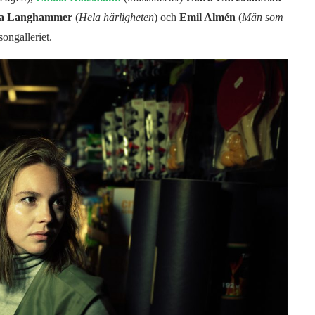
a Langhammer
(
Hela härligheten
) och
Emil Almén
(
Män som
songalleriet.