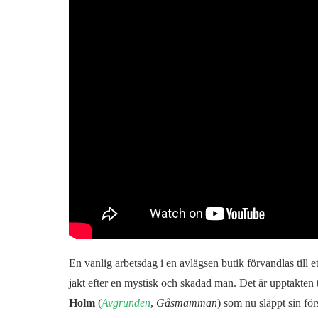
En vanlig arbetsdag i en avlägsen butik förvandlas till e
jakt efter en mystisk och skadad man. Det är upptakten t
Holm
(
Avgrunden
,
Gåsmamman
) som nu släppt sin förs