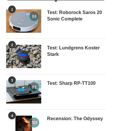
1
Test: Roborock Saros 20
8.0
Sonic Complete
2
Test: Lundgrens Koster
Stark
3
Test: Sharp RP-TT100
8.0
4
Recension: The Odyssey
10.0