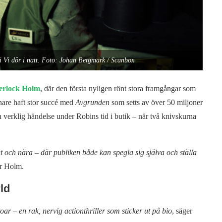
Vi dör i natt. Foto: Johan Bergmark / Scanbox
erlock Holm
, där den första nyligen rönt stora framgångar som
are haft stor succé med
Avgrunden
som setts av över 50 miljoner
 verklig händelse under Robins tid i butik – när två knivskurna
t och nära – där publiken både kan spegla sig själva och ställa
er Holm.
ld
ertoar – en rak, nervig actionthriller som sticker ut på bio
, säger