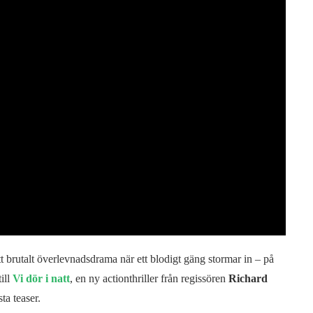
tt brutalt överlevnadsdrama när ett blodigt gäng stormar in – på
ill
Vi dör i natt
, en ny actionthriller från regissören
Richard
ta teaser.