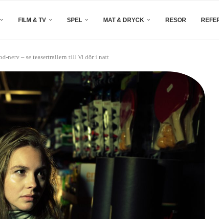
FILM & TV
SPEL
MAT & DRYCK
RESOR
REFE
erv – se teasertrailern till Vi dör i natt