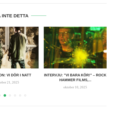
 INTE DETTA
VI BARA KÖR!” – ROCK
HET TRAILER: SNART ÄR DEN
ER FILMS,...
FÖRSTA AI-ANIMERADE
LÅNGFILMEN...
ober 10, 2025
september 24, 2025