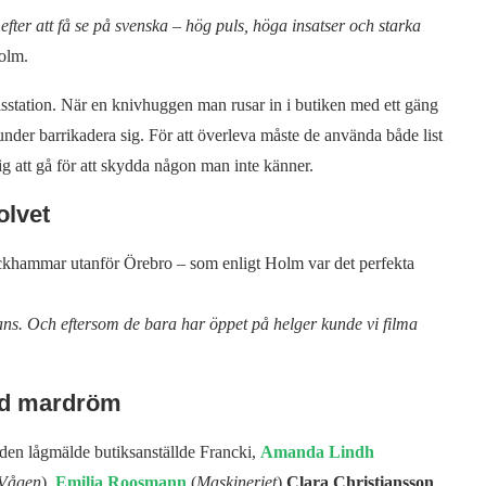
t efter att få se på svenska – hög puls, höga insatser och starka
olm.
lisstation. När en knivhuggen man rusar in i butiken med ett gäng
under barrikadera sig. För att överleva måste de använda både list
lig att gå för att skydda någon man inte känner.
olvet
ockhammar utanför Örebro – som enligt Holm var det perfekta
stans. Och eftersom de bara har öppet på helger kunde vi filma
gd mardröm
den lågmälde butiksanställde Francki,
Amanda Lindh
Vågen
),
Emilia Roosmann
(
Maskineriet
)
Clara Christiansson