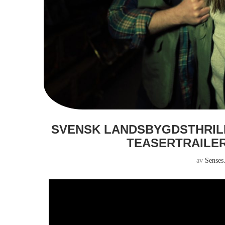
SVENSK LANDSBYGDSTHRIL
TEASERTRAILERN
av
Senses