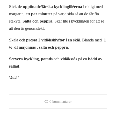
Stek
de
upptinade/färska kycklingfiléerna
i rikligt med
margarin,
ett par minuter
på varje sida så att de får fin
stekyta.
Salta och peppra
. Skär lite i kycklingen för att se
att den är genomstekt.
Skala och
pressa 2 vitlöksklyftor i en skå
l. Blanda med
1
½ dl majonnäs , salta och peppra
.
Servera
kyckling
,
potatis
och
vitlökssås
på en
bädd av
sallad
!
Voilá!
0 kommentarer