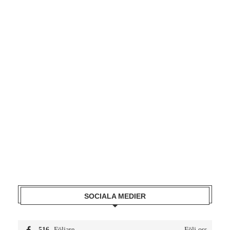
SOCIALA MEDIER
516
Följare
Följ oss