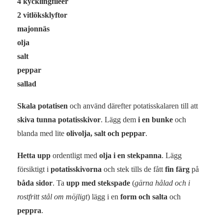
4 kycklingfiléer
2 vitlöksklyftor
majonnäs
olja
salt
peppar
sallad
Skala potatisen
och använd därefter potatisskalaren till att
skiva tunna potatisskivor
. Lägg dem
i en bunke
och
blanda med lite
olivolja, salt och peppar
.
Hetta upp
ordentligt med
olja i en stekpanna
. Lägg
försiktigt i
potatisskivorna
och stek tills de fått
fin färg
på
båda sidor
. Ta
upp med stekspade
(
gärna hålad och i
rostfritt stål om möjligt
) lägg i en
form och salta
och
peppra
.