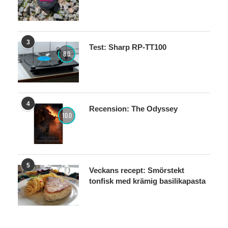
3
Test: Sharp RP-TT100
8.0
4
Recension: The Odyssey
10.0
5
Veckans recept: Smörstekt
tonfisk med krämig basilikapasta