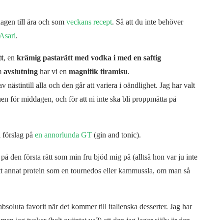
 dagen till ära och som
veckans recept
. Så att du inte behöver
Asari
.
tt
, en
krämig pastarätt med vodka i med en saftig
m
avslutning
har vi en
magnifik tiramisu
.
av nästintill alla och den går att variera i oändlighet. Jag har valt
en för middagen, och för att ni inte ska bli proppmätta på
i förslag på
en annorlunda GT
(gin and tonic).
 på den första rätt som min fru bjöd mig på (alltså hon var ju inte
ett annat protein som en tournedos eller kammussla, om man så
 absoluta favorit när det kommer till italienska desserter. Jag har