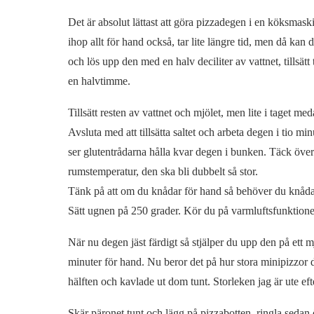
Det är absolut lättast att göra pizzadegen i en köksmaski
ihop allt för hand också, tar lite längre tid, men då ka
och lös upp den med en halv deciliter av vattnet, tillsät
en halvtimme.
Tillsätt resten av vattnet och mjölet, men lite i taget med
Avsluta med att tillsätta saltet och arbeta degen i tio 
ser glutentrådarna hålla kvar degen i bunken. Täck över 
rumstemperatur, den ska bli dubbelt så stor.
Tänk på att om du knådar för hand så behöver du knåda 
Sätt ugnen på 250 grader. Kör du på varmluftsfunktione
När nu degen jäst färdigt så stjälper du upp den på ett mj
minuter för hand. Nu beror det på hur stora minipizzor d
hälften och kavlade ut dom tunt. Storleken jag är ute eft
Skär päronet tunt och lägg på pizzabotten, ringla sedan 