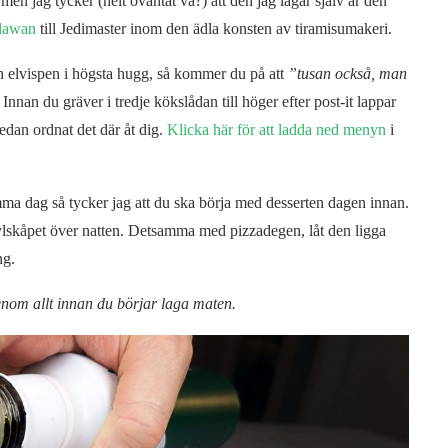
en jag tycker (helt oväntat va?) att den jag lagar själv är den
dawan
till Jedimaster inom den ädla konsten av tiramisumakeri.
ch elvispen i högsta hugg, så kommer du på att
”tusan också, man
Innan du gräver i tredje kökslådan till höger efter post-it lappar
redan ordnat det där åt dig.
Klicka här för att ladda ned menyn
i
samma dag så tycker jag att du ska börja med desserten dagen innan.
kylskåpet över natten. Detsamma med pizzadegen, låt den ligga
ng.
enom allt innan du börjar laga maten.