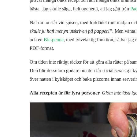
provat många olika recept och ätit många olika tiramisu m
bästa. Jag skulle säga, helt ogenerat, att jag gått från
Pa
När du nu står vid spisen, med förklädet runt midjan o
skulle ju haft menyn utskriven på papper!”
. Men vänta! 
och en
Bic-penna
, med tvivelaktig funktion, så har jag 
PDF-format.
Om tiden inte riktigt räcker för att göra alla rätter på 
Den blir dessutom godare om den får socialisera sig i 
över natten i kylskåpet och baka pizzorna innan serveri
Alla recepten är för fyra personer.
Glöm inte läsa ig