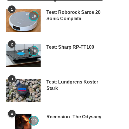
1
Test: Roborock Saros 20
8.0
Sonic Complete
2
Test: Sharp RP-TT100
8.0
3
Test: Lundgrens Koster
Stark
4
Recension: The Odyssey
10.0