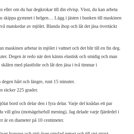
n eller om du har degkrokar till din elvisp. Visst, du kan arbeta
n du skippa gymmet i helgen… Lägg i jästen i bunken till maskinen
t två matskedar av mjölet. Blanda ihop och låt det jäsa övertäckt
an maskinen arbetar in mjölet i vattnet och det blir till en fin deg.
minuter. Degen är redo när den känns elastisk och smidig och man
skålen med plastfolie och låt den jäsa i två timmar i
degen hårt och längre, runt 15 minuter.
n räcker 225 grader.
ölat bord och delar den i fyra delar. Varje del knådas ett par
u vill göra (motsägelsefull mening). Jag delade varje fjärdedel i
er är en diameter på 10 centimeter.
över honung och strö över smulad getost och till sist grovt