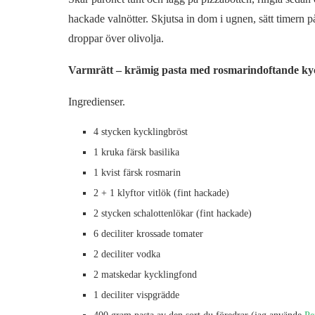
hackade valnötter. Skjutsa in dom i ugnen, sätt timern p
droppar över olivolja.
Varmrätt – krämig pasta med rosmarindoftande kyck
Ingredienser.
4 stycken kycklingbröst
1 kruka färsk basilika
1 kvist färsk rosmarin
2 + 1 klyftor vitlök (fint hackade)
2 stycken schalottenlökar (fint hackade)
6 deciliter krossade tomater
2 deciliter vodka
2 matskedar kycklingfond
1 deciliter vispgrädde