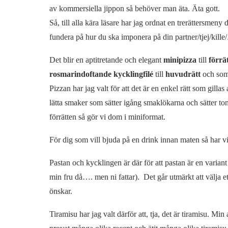
av kommersiella jippon så behöver man äta. Äta gott.
Så, till alla kära läsare har jag ordnat en trerättersmeny
fundera på hur du ska imponera på din partner/tjej/kille/
Det blir en aptitretande och elegant
minipizza
till
förrä
rosmarindoftande kycklingfilé
till
huvudrätt
och so
Pizzan har jag valt för att det är en enkel rätt som gillas 
lätta smaker som sätter igång smaklökarna och sätter ton
förrätten så gör vi dom i miniformat.
För dig som vill bjuda på en drink innan maten så har v
Pastan och kycklingen är där för att pastan är en variant
min fru då…. men ni fattar). Det går utmärkt att välja 
önskar.
Tiramisu har jag valt därför att, tja, det är tiramisu. Min