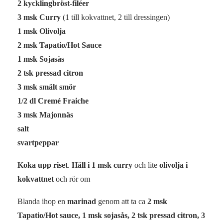
2 kycklingbröst-filéer
3 msk Curry
(1 till kokvattnet, 2 till dressingen)
1 msk Olivolja
2 msk Tapatio/Hot Sauce
1 msk Sojasås
2 tsk pressad citron
3 msk smält smör
1/2 dl Cremé Fraiche
3 msk Majonnäs
salt
svartpeppar
Koka upp riset
.
Häll i 1 msk curry
och lite
olivolja i
kokvattnet
och rör om
Blanda ihop en
marinad
genom att ta ca
2 msk
Tapatio/Hot sauce, 1 msk sojasås, 2 tsk pressad citron, 3