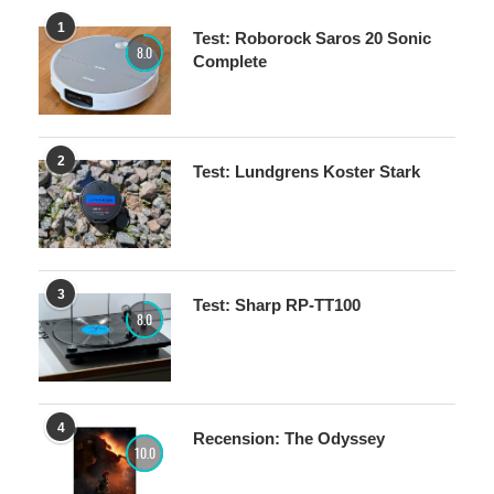
1
Test: Roborock Saros 20 Sonic
8.0
Complete
2
Test: Lundgrens Koster Stark
3
Test: Sharp RP-TT100
8.0
4
Recension: The Odyssey
10.0