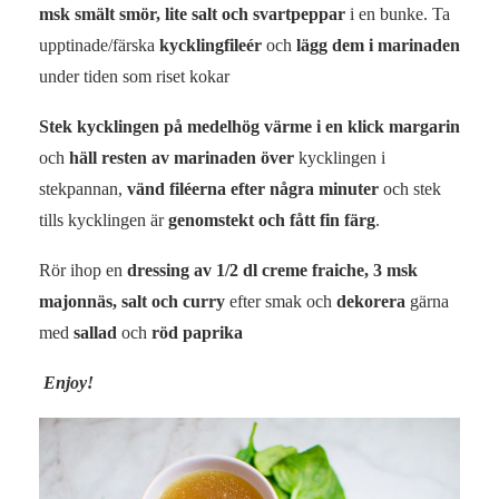
msk smält smör, lite salt och svartpeppar
i en bunke. Ta
upptinade/färska
kycklingfileér
och
lägg dem i marinaden
under tiden som riset kokar
Stek kycklingen på medelhög värme i en klick margarin
och
häll resten av marinaden över
kycklingen i
stekpannan,
vänd filéerna efter några minuter
och stek
tills kycklingen är
genomstekt och fått fin färg
.
Rör ihop en
dressing av 1/2 dl creme fraiche, 3 msk
majonnäs, salt och curry
efter smak och
dekorera
gärna
med
sallad
och
röd paprika
Enjoy!