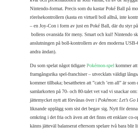
Nintendo-format. Precis som du kastar Poké Ball på mob
rörelsekontrollern (kasta en virtuell boll alltså, inte kon
– en Joy-Con i form av just en Poké Ball, där du styr 
bollens ovansida för meny. Smart och kul! Nintendo ska
anslutningen på boll-kontrollern av den moderna USB-C
andra ändan).
Du som spelat något tidigare
Pokémon-spel
kommer att 
framgångsrika spel-franchiser – utvecklats väldigt lång
kommer tillbaka; besattheten att ”catch ’em all” är som 
samlarkorten på 70- och 80-talet vet vad vi snackar om: 
jättemycket nytt att förvånas över i
Pokémon: Let’s Go 
liknande upplägg som sist det begav sig. Nytt för denn
omkring i det fria och även att det finns ett enklare co
känns jätteväl balanserat eftersom spelare två bara blir li