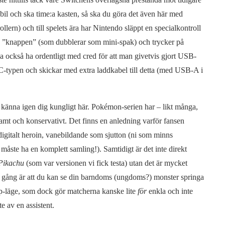
il och ska time:a kasten, så ska du göra det även här med
trollern) och till spelets ära har Nintendo släppt en specialkontroll
på ”knappen” (som dubblerar som mini-spak) och trycker på
 också ha ordentligt med cred för att man givetvis gjort USB-
-typen och skickar med extra laddkabel till detta (med USB-A i
känna igen dig kungligt här. Pokémon-serien har – likt många,
samt och konservativt. Det finns en anledning varför fansen
digitalt heroin, vanebildande som sjutton (ni som minns
måste ha en komplett samling!). Samtidigt är det inte direkt
Pikachu
(som var versionen vi fick testa) utan det är mycket
a gång är att du kan se din barndoms (ungdoms?) monster springa
-op-läge, som dock gör matcherna kanske lite
för
enkla och inte
te av en assistent.