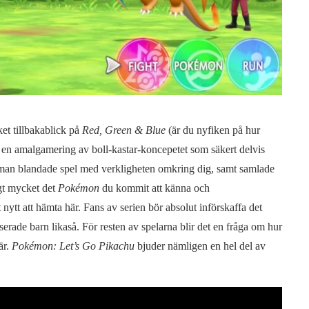
et tillbakablick på
Red, Green & Blue
(är du nyfiken på hur
m en amalgamering av boll-kastar-koncepetet som säkert delvis
 man blandade spel med verkligheten omkring dig, samt samlade
igt mycket det
Pokémon
du kommit att känna och
ytt att hämta här. Fans av serien bör absolut införskaffa det
erade barn likaså. För resten av spelarna blir det en fråga om hur
är.
Pokémon: Let’s Go Pikachu
bjuder nämligen en hel del av