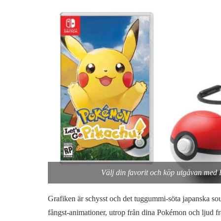
Välj din favorit och köp utgåvan med 
Grafiken är schysst och det tuggummi-söta japanska so
fångst-animationer, utrop från dina Pokémon och ljud fr