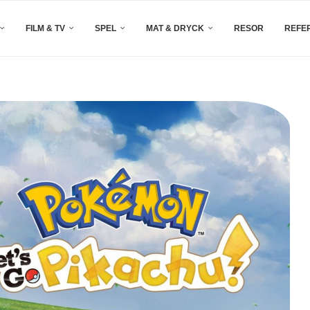
FILM & TV
SPEL
MAT & DRYCK
RESOR
REFE