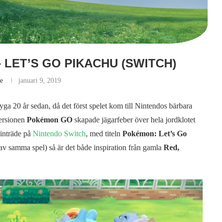
 LET’S GO PIKACHU (SWITCH)
se
januari 9, 2019
a 20 år sedan, då det först spelet kom till Nintendos bärbara
ersionen
Pokémon GO
skapade jägarfeber över hela jordklotet
 inträde på
Nintendo Switch
, med titeln
Pokémon: Let’s Go
av samma spel) så är det både inspiration från gamla
Red,