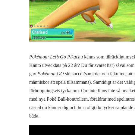
Pokémon: Let’s Go Pikachu
känns som tillräckligt myck
Kanto utvecklats på 22 år? Du får svaret här) såväl so
gav
Pokémon GO
sin succé (samt det och faktumet att
människor att spela tillsammans). Samtidigt är det väld
förhoppningsvis tycka om. Om inte finns inte så mycket n
med nya Poké Ball-kontrollern, föräldrar med spelintress
casual du känner dig och hur roligt du tycker samlande 
båda.