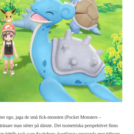
lter ego, jaga de små fick-monsten (Pocket Monsters –
nare man stöter på därute. Det isometriska perspektivet finns
e hittills tack vare Switchens överlägsna prestanda mot tidigare