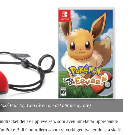
Poké Boll Joy-Con (även om det blir lite dyrare)
undtracket del av upplevelsen, som även innefattar upprepande
ån Poké Ball Controllern – som vi verkligen tycker du ska skaffa