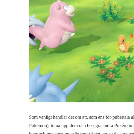
Som vanligt handlar det om att, som ens för-pubertala a
Pokémon), träna upp dem och besegra andra Pokémon-trä
kvar och presentationen är som väntat, en av de snyggast