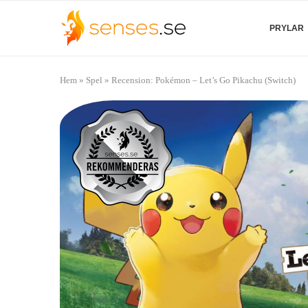
PRYLAR
Hem
»
Spel
»
Recension: Pokémon – Let’s Go Pikachu (Switch)