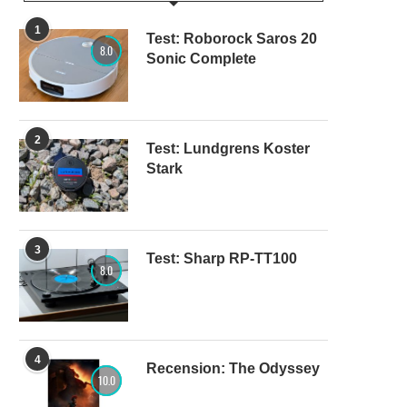
1
Test: Roborock Saros 20
8.0
Sonic Complete
2
Test: Lundgrens Koster
Stark
3
Test: Sharp RP-TT100
8.0
4
Recension: The Odyssey
10.0