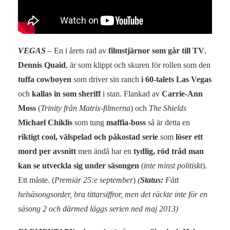
VEGAS
– En i årets rad av
filmstjärnor som går till TV
,
Dennis Quaid
, är som klippt och skuren för rollen som den
tuffa cowboyen
som driver sin ranch
i 60-talets Las Vegas
och
kallas in som sheriff
i stan. Flankad av
Carrie-Ann
Moss
(
Trinity från Matrix-filmerna
) och
The Shields
Michael Chiklis
som tung
maffia-boss
så är detta en
riktigt cool, välspelad och påkostad serie
som
löser ett
mord per avsnitt
men ändå har en
tydlig, röd tråd man
kan se utveckla sig under säsongen
(
inte minst politiskt
).
Ett måste. (
Premiär 25:e september
)
(
Status:
Fått
helsäsongsorder, bra tittarsiffror, men det räckte inte för en
säsong 2 och därmed läggs serien ned maj 2013)