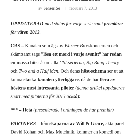
av
Senses.se
februari 7, 2013
UPPDATERAD
med status för varje serie samt
premiärer
för våren 2013
.
CBS
– Kanalen som ägs av
Warner Bros
-koncernen och
skämtsamt sägs
”lösa ett mord i varje avsnitt”
har
redan
en massa hits
såsom alla
CSI-serierna
,
Big Bang Theory
och
Two and a Half Men
. Och deras
höst-schema
ser ut att
kunna
stärka kanalen ytterliggare
, då de har
flera av
höstens mest intressanta piloter
(
denna artikel uppdateras
snart med piloterna för 2013 också
):
*** – Heta
(presenterade i ordningen de har premiär)
PARTNERS
– från
skaparna av Will & Grace
, äkta paret
David Kohan och Max Mutchnik, kommer en komedi om