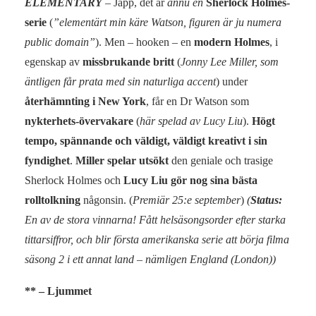
ELEMENTARY
– Japp, det är
ännu en
Sherlock Holmes-
serie
(
”elementärt min käre Watson, figuren är ju numera
public domain”
). Men – hooken – en
modern Holmes
, i
egenskap av
missbrukande britt
(
Jonny Lee Miller, som
äntligen får prata med sin naturliga accent
) under
återhämnting i New York
, får en Dr Watson som
nykterhets-övervakare
(
här spelad av Lucy Liu
).
Högt
tempo, spännande och väldigt, väldigt kreativt i sin
fyndighet
.
Miller spelar utsökt
den geniale och trasige
Sherlock Holmes och
Lucy Liu gör nog sina bästa
rolltolkning
någonsin. (
Premiär 25:e september
)
(
Status:
En av de stora vinnarna! Fått helsäsongsorder efter starka
tittarsiffror, och blir första amerikanska serie att börja filma
säsong 2 i ett annat land – nämligen England (London))
** – Ljummet