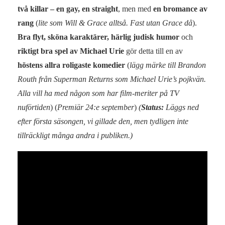
två killar – en gay, en straight
, men med
en bromance av
rang
(
lite som Will & Grace alltså. Fast utan Grace då
).
Bra flyt, sköna karaktärer, härlig judisk humor
och
riktigt bra spel av Michael Urie
gör detta till en av
höstens allra roligaste komedier
(
lägg märke till Brandon
Routh från Superman Returns som Michael Urie’s pojkvän.
Alla vill ha med någon som har film-meriter på TV
nuförtiden
) (
Premiär 24:e september
)
(
Status:
Läggs ned
efter första säsongen, vi gillade den, men tydligen inte
tillräckligt många andra i publiken.)