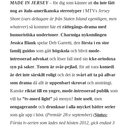
MADE IN JERSEY
– för dig som känner att
du inte fått
nog av italo-amerikanska stereotyper
i MTVs
Jersey
Shore
(
vars deltagare är från Staten Island egentligen, men
whatever
) så kommer här ett
rättegångs-drama med
humoristiska undertoner
.
Charmiga nykomlingen
Jessica Blank
spelar Deb Garretti, den
första i en stor
familj guidos
som gått
högskola
och blivit
mode-
intresserad advokat
och löser fall med sin
icke-ortodoxa
syn på saker
.
Tonen är svår-pejlad
, för att vara
komedi
är det inte särskilt roligt
och det är
svårt att ta på allvar
som drama
då allt är
uppenbart skruvat
och ansträngt.
Kanske
riktat till en yngre, mode-intresserad publik
som
vill ha
”tv-mord light”
på menyn?
Inte uselt
, men
oengagerande
och
drunknar i alla mycket bättre serier
som går upp i höst. (
Premiär 28:e september
)
(
Status:
Första tv-serien som lades ned hösten 2012, gick endast 3