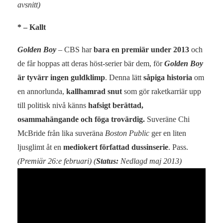
avsnitt)
* – Kallt
Golden Boy
– CBS har
bara en premiär under 2013
och
de får hoppas att deras höst-serier bär dem, för
Golden Boy
är tyvärr ingen guldklimp
. Denna lätt
såpiga historia
om
en annorlunda,
kallhamrad snut
som gör raketkarriär upp
till politisk nivå känns
hafsigt berättad,
osammahängande och föga trovärdig.
Suveräne Chi
McBride från lika suveräna
Boston Public
ger en liten
ljusglimt åt en
mediokert författad dussinserie
. Pass.
(Premiär 26:e februari)
(
Status:
Nedlagd maj 2013)