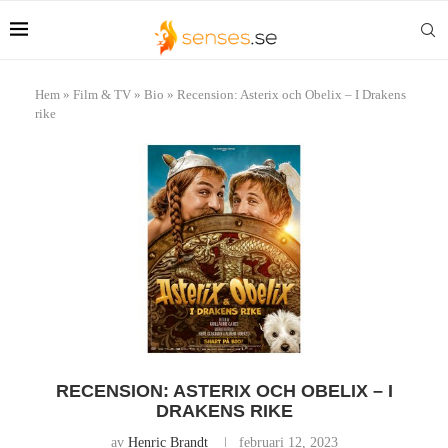
Hem
»
Film & TV
»
Bio
»
Recension: Asterix och Obelix – I Drakens
rike
RECENSION: ASTERIX OCH OBELIX – I
DRAKENS RIKE
av
Henric Brandt
februari 12, 2023