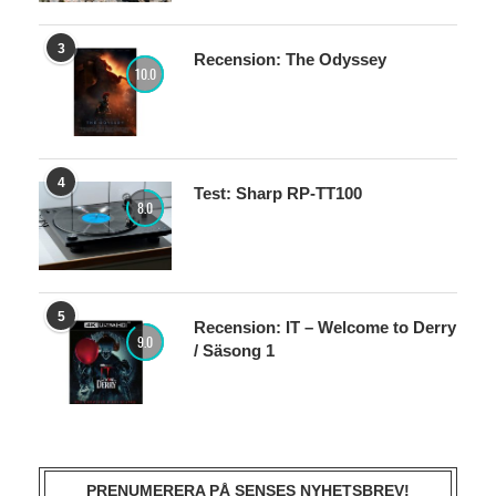
3
Recension: The Odyssey
10.0
4
Test: Sharp RP-TT100
8.0
5
Recension: IT – Welcome to Derry
9.0
/ Säsong 1
PRENUMERERA PÅ SENSES NYHETSBREV!