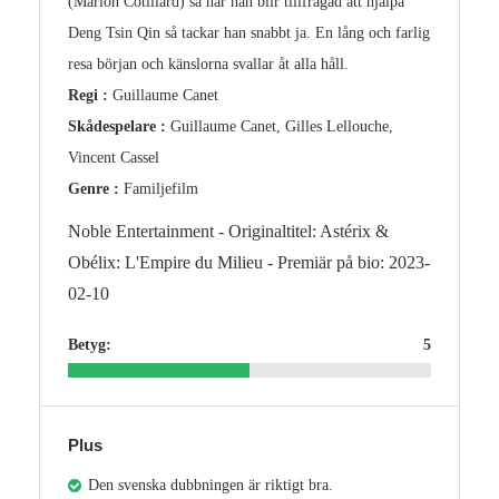
(Marion Cotillard) så när han blir tillfrågad att hjälpa
Deng Tsin Qin så tackar han snabbt ja. En lång och farlig
resa början och känslorna svallar åt alla håll.
Regi :
Guillaume Canet
Skådespelare :
Guillaume Canet, Gilles Lellouche,
Vincent Cassel
Genre :
Familjefilm
Noble Entertainment - Originaltitel: Astérix &
Obélix: L'Empire du Milieu - Premiär på bio: 2023-
02-10
Betyg:
5
Plus
Den svenska dubbningen är riktigt bra.