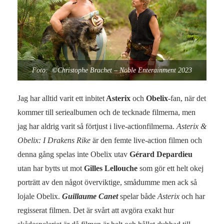
Foto: ©Christophe Brachet – Noble Enterainment 2023
Jag har alltid varit ett inbitet
Asterix
och
Obelix
-fan, när det
kommer till seriealbumen och de tecknade filmerna, men
jag har aldrig varit så förtjust i live-actionfilmerna.
Asterix &
Obelix: I Drakens Rike
är den femte live-action filmen och
denna gång spelas inte Obelix utav
Gérard Depardieu
utan har bytts ut mot
Gilles Lellouche
som gör ett helt okej
porträtt av den något överviktige, smådumme men ack så
lojale Obelix.
Guillaume Canet
spelar både
Asterix
och har
regisserat filmen. Det är svårt att avgöra exakt hur