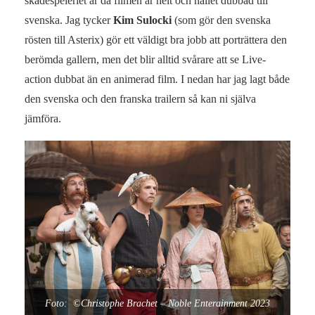
skådespeleriet är då filmen är helt och hållet dubbad till
svenska. Jag tycker
Kim Sulocki
(som gör den svenska
rösten till Asterix) gör ett väldigt bra jobb att porträttera den
berömda gallern, men det blir alltid svårare att se Live-
action dubbat än en animerad film. I nedan har jag lagt både
den svenska och den franska trailern så kan ni själva
jämföra.
Foto: ©Christophe Brachet – Noble Enterainment 2023