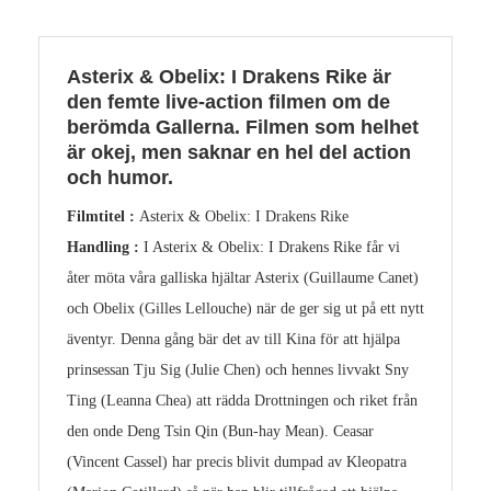
Asterix & Obelix: I Drakens Rike är
den femte live-action filmen om de
berömda Gallerna. Filmen som helhet
är okej, men saknar en hel del action
och humor.
Filmtitel :
Asterix & Obelix: I Drakens Rike
Handling :
I Asterix & Obelix: I Drakens Rike får vi
åter möta våra galliska hjältar Asterix (Guillaume Canet)
och Obelix (Gilles Lellouche) när de ger sig ut på ett nytt
äventyr. Denna gång bär det av till Kina för att hjälpa
prinsessan Tju Sig (Julie Chen) och hennes livvakt Sny
Ting (Leanna Chea) att rädda Drottningen och riket från
den onde Deng Tsin Qin (Bun-hay Mean). Ceasar
(Vincent Cassel) har precis blivit dumpad av Kleopatra