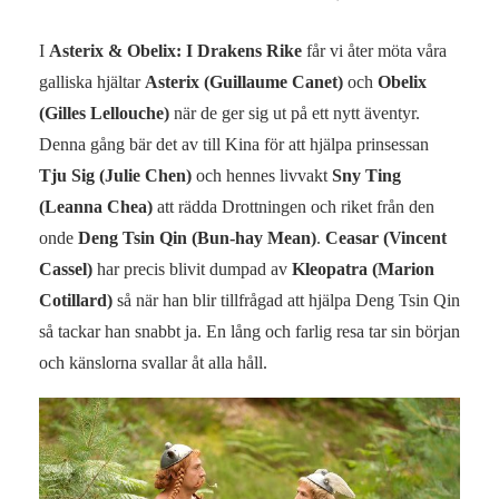
I
Asterix & Obelix: I Drakens Rike
får vi åter möta våra
galliska hjältar
Asterix (Guillaume Canet)
och
Obelix
(Gilles Lellouche)
när de ger sig ut på ett nytt äventyr.
Denna gång bär det av till Kina för att hjälpa prinsessan
Tju Sig (Julie Chen)
och hennes livvakt
Sny Ting
(Leanna Chea)
att rädda Drottningen och riket från den
onde
Deng Tsin Qin (Bun-hay Mean)
.
Ceasar (Vincent
Cassel)
har precis blivit dumpad av
Kleopatra (Marion
Cotillard)
så när han blir tillfrågad att hjälpa Deng Tsin Qin
så tackar han snabbt ja. En lång och farlig resa tar sin början
och känslorna svallar åt alla håll.