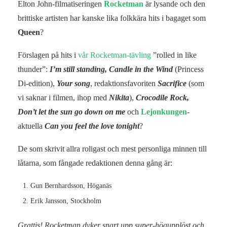
Elton John-filmatiseringen
Rocketman
är lysande och den
brittiske artisten har kanske lika folkkära hits i bagaget som
Queen
?
Förslagen på hits i
vår Rocketman-tävling
”rolled in like
thunder”:
I’m still standing, Candle in the Wind
(Princess
Di-edition),
Your song
, redaktionsfavoriten
Sacrifice
(som
vi saknar i filmen, ihop med
Nikita
),
Crocodile Rock,
Don’t let the sun go down on me
och
Lejonkungen
-
aktuella
Can you feel the love tonight
?
De som skrivit allra roligast och mest personliga minnen till
låtarna, som fångade redaktionen denna gång är:
Gun Bernhardsson, Höganäs
Erik Jansson, Stockholm
Grattis! Rocketman dyker snart upp super-högupplöst och