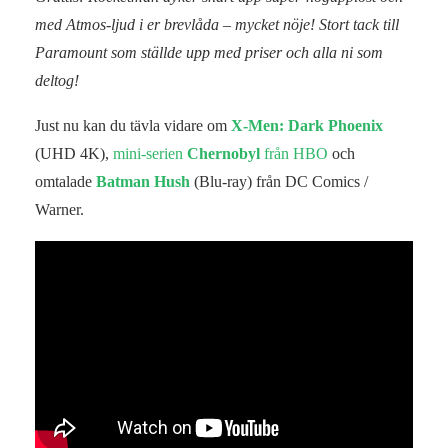
med Atmos-ljud i er brevlåda – mycket nöje! Stort tack till
Paramount som ställde upp med priser och alla ni som
deltog!
Just nu kan du tävla vidare om
X-Men: Dark Phoenix
(UHD 4K),
mini-serien
Chernobyl
från HBO
och
omtalade
Batman Hush
(Blu-ray) från DC Comics /
Warner.