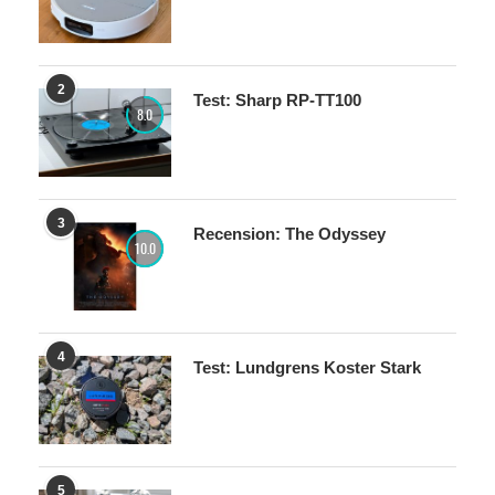
2
Test: Sharp RP-TT100
8.0
3
Recension: The Odyssey
10.0
4
Test: Lundgrens Koster Stark
5