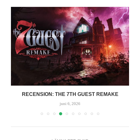
ND
RECENSION: THE 7TH GUEST REMAKE
R
juni 6, 2026