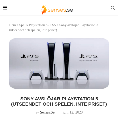
Hem
»
Spel
»
Playstation 5 / PS5
»
Sony avslöjar Playstation 5
(utseendet och spelen, inte priset)
SONY AVSLÖJAR PLAYSTATION 5
(UTSEENDET OCH SPELEN, INTE PRISET)
av
Senses.se
juni 12, 2020