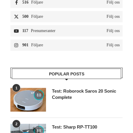
516
Följare
Följ oss
500
Följare
Följ oss
117
Prenumeranter
Följ oss
901
Följare
Följ oss
POPULAR POSTS
1
Test: Roborock Saros 20 Sonic
8.0
Complete
2
Test: Sharp RP-TT100
8.0