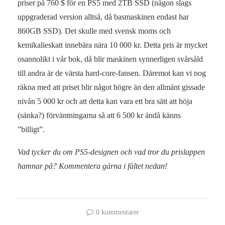
priser på 760 $ för en PS5 med 2TB SSD (någon slags
uppgraderad version alltså, då basmaskinen endast har
860GB SSD). Det skulle med svensk moms och
kemikalieskatt innebära nära 10 000 kr. Detta pris är mycket
osannolikt i vår bok, då blir maskinen synnerligen svårsåld
till andra är de värsta hard-core-fansen. Däremot kan vi nog
räkna med att priset blir något högre än den allmänt gissade
nivån 5 000 kr och att detta kan vara ett bra sätt att höja
(sänka?) förväntningarna så att 6 500 kr ändå känns
”billigt”.
Vad tycker du om PS5-designen och vad tror du prislappen
hamnar på? Kommentera gärna i fältet nedan!
0 kommentarer