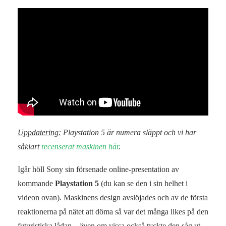
Uppdatering:
Playstation 5 är numera släppt och vi har
såklart
recenserat maskinen här
.
Igår höll Sony sin försenade online-presentation av
kommande
Playstation 5
(du kan se den i sin helhet i
videon ovan). Maskinens design avslöjades och av de första
reaktionerna på nätet att döma så var det många likes på den
futuristiska lådan – även om vissa också tyckte den såg ut