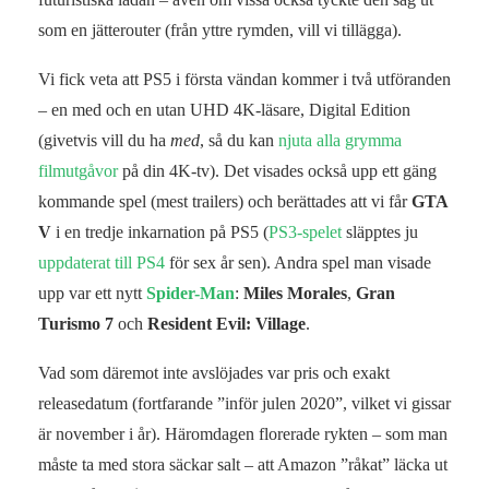
som en jätterouter (från yttre rymden, vill vi tillägga).
Vi fick veta att PS5 i första vändan kommer i två utföranden
– en med och en utan UHD 4K-läsare, Digital Edition
(givetvis vill du ha
med
, så du kan
njuta alla grymma
filmutgåvor
på din 4K-tv). Det visades också upp ett gäng
kommande spel (mest trailers) och berättades att vi får
GTA
V
i en tredje inkarnation på PS5 (
PS3-spelet
släpptes ju
uppdaterat till PS4
för sex år sen). Andra spel man visade
upp var ett nytt
Spider-Man
:
Miles Morales
,
Gran
Turismo 7
och
Resident Evil: Village
.
Vad som däremot inte avslöjades var pris och exakt
releasedatum (fortfarande ”inför julen 2020”, vilket vi gissar
är november i år). Häromdagen florerade rykten – som man
måste ta med stora säckar salt – att Amazon ”råkat” läcka ut