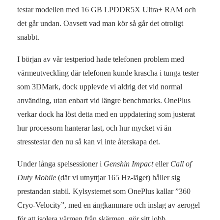
testar modellen med 16 GB LPDDR5X Ultra+ RAM och
det går undan. Oavsett vad man kör så går det otroligt
snabbt.
I början av vår testperiod hade telefonen problem med
värmeutveckling där telefonen kunde krascha i tunga tester
som 3DMark, dock upplevde vi aldrig det vid normal
använding, utan enbart vid längre benchmarks. OnePlus
verkar dock ha löst detta med en uppdatering som justerat
hur processorn hanterar last, och hur mycket vi än
stresstestar den nu så kan vi inte återskapa det.
Under långa spelsessioner i
Genshin Impact
eller
Call of
Duty Mobile
(där vi utnyttjar 165 Hz-läget) håller sig
prestandan stabil. Kylsystemet som OnePlus kallar ”360
Cryo-Velocity”, med en ångkammare och inslag av aerogel
för att isolera värmen från skärmen, gör sitt jobb.