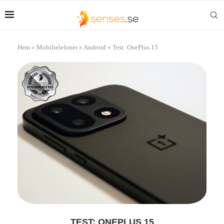
Hem
»
Mobiltelefoner
»
Android
»
Test: OnePlus 15
TEST: ONEPLUS 15