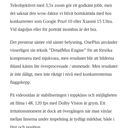
Teleobjektivet med 3,5x zoom gör ett godkänt jobb, men
det saknar den wow-faktor vi blivit bortskämda med hos
konkurrenter som Google Pixel 10 eller Xiaomi 15 Ultra.
Vid dagsljus eller för porträtt inomhus är det bra.
Det presterar sämre vid sämre belysning. OnePlus använder
visserligen sin teknik ”DetailMax Engine” för att försöka
kompensera med mjukvara, men resultatet blir att bilderna
ibland känns lite överprocessade / utsmetade. Men resultatet
är inte dåligt, men inte riktigt i nivå med konkurrenternas
flaggskepp.
På videosidan är stabiliseringen i toppklass och möjligheten
att filma i 4K 120 fps med Dolby Vision är grym. Ett
irritationsmoment är dock att övergången när man växlar
mellan linserna under inspelning är tydligt märkbar, både i
färg och position.