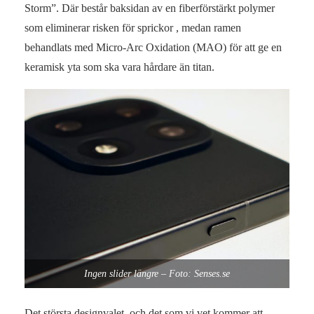
Storm”. Där består baksidan av en fiberförstärkt polymer
som eliminerar risken för sprickor , medan ramen
behandlats med Micro-Arc Oxidation (MAO) för att ge en
keramisk yta som ska vara hårdare än titan.
Ingen slider längre – Foto: Senses.se
Det största designvalet, och det som vi vet kommer att