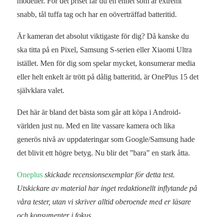
modeller. För det priset får du en enhet som är extremt
snabb, tål tuffa tag och har en oöverträffad batteritid.
Är kameran det absolut viktigaste för dig? Då kanske du
ska titta på en Pixel, Samsung S-serien eller Xiaomi Ultra
istället. Men för dig som spelar mycket, konsumerar media
eller helt enkelt är trött på dålig batteritid, är OnePlus 15 det
självklara valet.
Det här är bland det bästa som går att köpa i Android-
världen just nu. Med en lite vassare kamera och lika
generös nivå av uppdateringar som Google/Samsung hade
det blivit ett högre betyg. Nu blir det ”bara” en stark åtta.
Oneplus
skickade recensionsexemplar för detta test.
Utskickare av material har inget redaktionellt inflytande på
våra tester, utan vi skriver alltid oberoende med er läsare
och konsumenter i fokus.