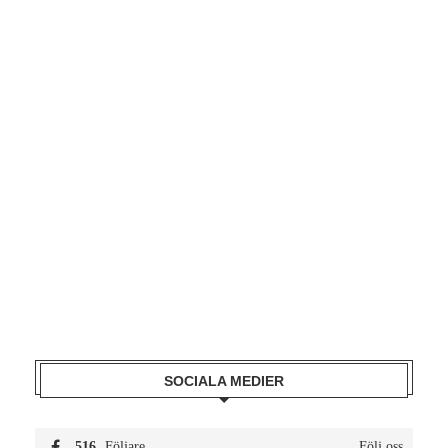
SOCIALA MEDIER
516
Följare
Följ oss