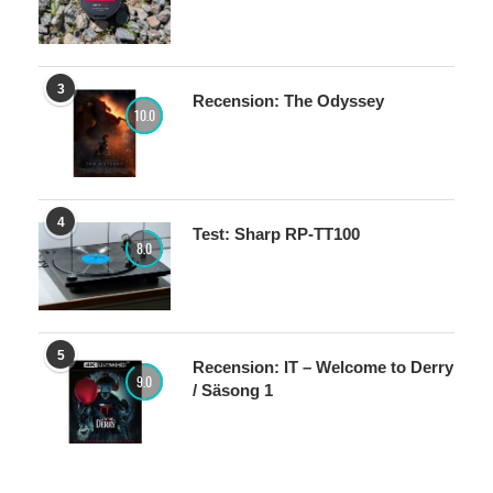
3
Recension: The Odyssey
10.0
4
Test: Sharp RP-TT100
8.0
5
Recension: IT – Welcome to Derry
9.0
/ Säsong 1