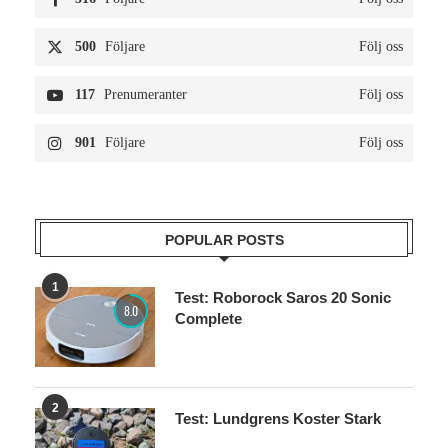
500
Följare
Följ oss
117
Prenumeranter
Följ oss
901
Följare
Följ oss
POPULAR POSTS
1
Test: Roborock Saros 20 Sonic
8.0
Complete
2
Test: Lundgrens Koster Stark