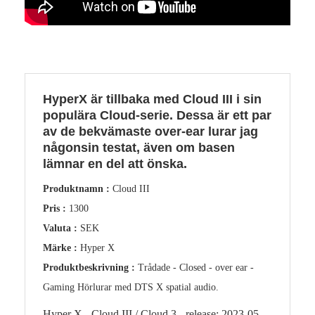
HyperX är tillbaka med Cloud III i sin
populära Cloud-serie. Dessa är ett par
av de bekvämaste over-ear lurar jag
någonsin testat, även om basen
lämnar en del att önska.
Produktnamn :
Cloud III
Pris :
1300
Valuta :
SEK
Märke :
Hyper X
Produktbeskrivning :
Trådade - Closed - over ear -
Gaming Hörlurar med DTS X spatial audio.
Hyper X - Cloud III / Cloud 3 - release: 2023-05-