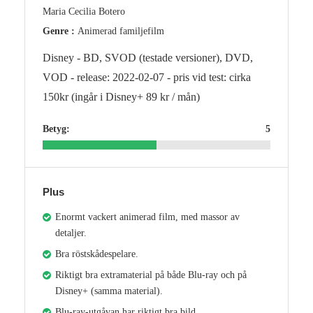
Maria Cecilia Botero
Genre :
Animerad familjefilm
Disney - BD, SVOD (testade versioner), DVD,
VOD - release: 2022-02-07 - pris vid test: cirka
150kr (ingår i Disney+ 89 kr / mån)
Betyg:
5
Plus
Enormt vackert animerad film, med massor av
detaljer.
Bra röstskådespelare.
Riktigt bra extramaterial på både Blu-ray och på
Disney+ (samma material).
Blu-ray-utgåvan har riktigt bra bild.