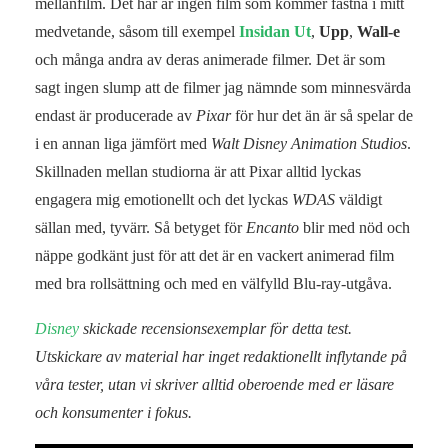
mellanfilm. Det här är ingen film som kommer fastna i mitt
medvetande, såsom till exempel
Insidan Ut
,
Upp
,
Wall-e
och många andra av deras animerade filmer. Det är som
sagt ingen slump att de filmer jag nämnde som minnesvärda
endast är producerade av
Pixar
för hur det än är så spelar de
i en annan liga jämfört med
Walt Disney Animation Studios
.
Skillnaden mellan studiorna är att Pixar alltid lyckas
engagera mig emotionellt och det lyckas
WDAS
väldigt
sällan med, tyvärr. Så betyget för
Encanto
blir med nöd och
näppe godkänt just för att det är en vackert animerad film
med bra rollsättning och med en välfylld Blu-ray-utgåva.
Disney
skickade recensionsexemplar för detta test.
Utskickare av material har inget redaktionellt inflytande på
våra tester, utan vi skriver alltid oberoende med er läsare
och konsumenter i fokus.