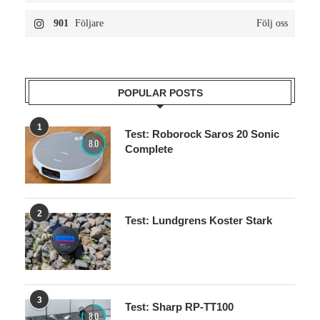
901
Följare
Följ oss
POPULAR POSTS
1
Test: Roborock Saros 20 Sonic
8.0
Complete
2
Test: Lundgrens Koster Stark
3
Test: Sharp RP-TT100
8.0