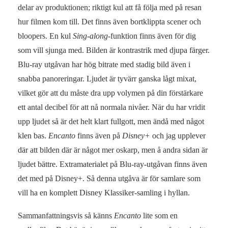
delar av produktionen; riktigt kul att få följa med på resan
hur filmen kom till. Det finns även bortklippta scener och
bloopers. En kul
Sing-along
-funktion finns även för dig
som vill sjunga med. Bilden är kontrastrik med djupa färger.
Blu-ray utgåvan har hög bitrate med stadig bild även i
snabba panoreringar. Ljudet är tyvärr ganska lågt mixat,
vilket gör att du måste dra upp volymen på din förstärkare
ett antal decibel för att nå normala nivåer. När du har vridit
upp ljudet så är det helt klart fullgott, men ändå med något
klen bas.
Encanto
finns även på
Disney+
och jag upplever
där att bilden där är något mer oskarp, men å andra sidan är
ljudet bättre. Extramaterialet på Blu-ray-utgåvan finns även
det med på Disney+. Så denna utgåva är för samlare som
vill ha en komplett Disney Klassiker-samling i hyllan.
Sammanfattningsvis så känns
Encanto
lite som en