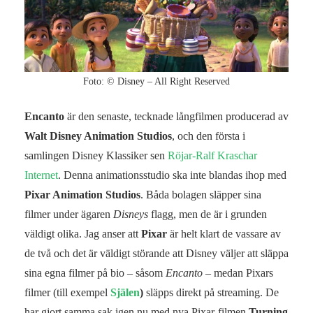
Foto: © Disney – All Right Reserved
Encanto
är den senaste, tecknade långfilmen producerad av
Walt Disney Animation Studios
, och den första i
samlingen Disney Klassiker sen
Röjar-Ralf Kraschar
Internet
. Denna animationsstudio ska inte blandas ihop med
Pixar Animation Studios
. Båda bolagen släpper sina
filmer under ägaren
Disneys
flagg, men de är i grunden
väldigt olika. Jag anser att
Pixar
är helt klart de vassare av
de två och det är väldigt störande att Disney väljer att släppa
sina egna filmer på bio – såsom
Encanto
– medan Pixars
filmer (till exempel
Själen
)
släpps direkt på streaming. De
har gjort samma sak igen nu med nya Pixar-filmen
Turning