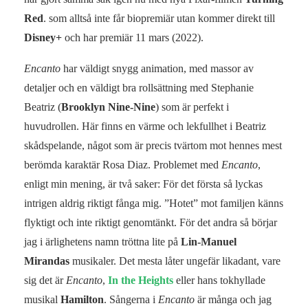
Red
. som alltså inte får biopremiär utan kommer direkt till
Disney+
och har premiär 11 mars (2022).
Encanto
har väldigt snygg animation, med massor av
detaljer och en väldigt bra rollsättning med Stephanie
Beatriz (
Brooklyn Nine-Nine
) som är perfekt i
huvudrollen. Här finns en värme och lekfullhet i Beatriz
skådspelande, något som är precis tvärtom mot hennes mest
berömda karaktär Rosa Diaz. Problemet med
Encanto
,
enligt min mening, är två saker: För det första så lyckas
intrigen aldrig riktigt fånga mig. ”Hotet” mot familjen känns
flyktigt och inte riktigt genomtänkt. För det andra så börjar
jag i ärlighetens namn tröttna lite på
Lin-Manuel
Mirandas
musikaler. Det mesta låter ungefär likadant, vare
sig det är
Encanto
,
In the Heights
eller hans tokhyllade
musikal
Hamilton
. Sångerna i
Encanto
är många och jag