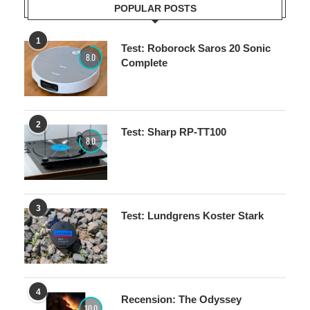
1
Test: Roborock Saros 20 Sonic
8.0
Complete
2
Test: Sharp RP-TT100
8.0
3
Test: Lundgrens Koster Stark
4
Recension: The Odyssey
10.0