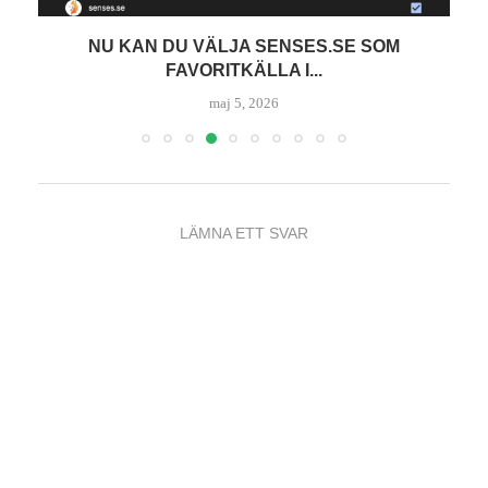
 DU VÄLJA SENSES.SE SOM
T
FAVORITKÄLLA I...
maj 5, 2026
LÄMNA ETT SVAR