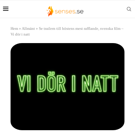
Hem
»
Allmänt
»
Se trailern till höstens mest rafflande, svenska film –
Vi dör i natt