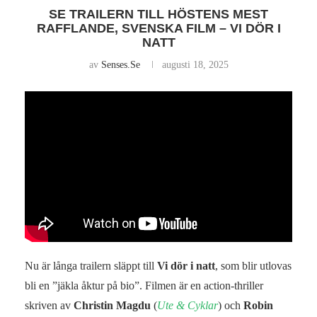
SE TRAILERN TILL HÖSTENS MEST
RAFFLANDE, SVENSKA FILM – VI DÖR I
NATT
av
Senses.se
augusti 18, 2025
Nu är långa trailern släppt till
Vi dör i natt
, som blir utlovas
bli en ”jäkla åktur på bio”. Filmen är en action-thriller
skriven av
Christin Magdu
(
Ute & Cyklar
) och
Robin