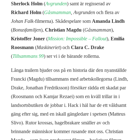
Sherlock Holm
(
Avgrunden
) samt är regisserad av
Richard Holm
(
Gåsmamman
, Avgrunden
och flera av
Johan Falk
-filmerna). Skådespelare som
Amanda Lindh
(
Bonusfamiljen
),
Christian Magdu
(
Gåsmamman
),
Kristoffer Joner
(
Mission: Impossible – Fallout
),
Emilia
Roosmann
(
Maskineriet
) och
Clara C. Drake
(
Tillsammans 99
) ser vi i de bärande rollerna.
Långa trailern bjuder oss på en historia där den nyanställde
Francki (Magdu) tillsammans med arbetskollegorna (Lindh,
Drake, Jonathan Fredriksson) försöker rädda ett skadat par
(Roosmann och Kamjar Rezaei) som en kväll trillar in i
landsortsbutiken de jobbar i. Hack i häl har de ett våldsamt
gäng efter sig, med en iskall gängledare i spetsen (Matteus
Slivo). Rutor krossas, hagelbrakare smäller av och
brinnande människor kommer rusande mot oss. Christian