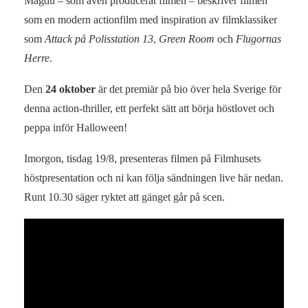
Magdu – som även producerat filmen – beskriver filmen
som en modern actionfilm med inspiration av filmklassiker
som
Attack på Polisstation 13
,
Green Room
och
Flugornas
Herre
.
Den
24 oktober
är det premiär på bio över hela Sverige för
denna action-thriller, ett perfekt sätt att börja höstlovet och
peppa inför Halloween!
Imorgon, tisdag 19/8, presenteras filmen på Filmhusets
höstpresentation och ni kan följa sändningen live här nedan.
Runt 10.30 säger ryktet att gänget går på scen.