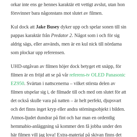
orkar inte ens ge hennes karaktär ett vettigt avslut, utan hon
försvinner bara någonstans mot slutet av filmen.
Kul dock att
Jake Busey
dyker upp och spelar sonen till sin
pappas karaktär från
Predator 2
. Något som i och för sig
aldrig sägs, eller används, men är en kul nick till nördarna
som plockar upp referensen.
UHD-utgåvan av filmen höjer dock betyget ett snäpp, för
filmen är en fröjd att se på vår
referens-tv
OLED Panasonic
EZ950
. Svärtan i nattscenerna – vilket största delen av
filmen utspelar sig i, de filmade till och med om slutet för att
det också skulle vara på natten – är helt perfekt, djupsvart
och det finns inget kryp eller andra störningsobjekt i bilden.
Atmos-ljudet dundrar på fint och har man en ordentlig
hemmabio-anläggning så kommer den få jobba under den
här filmen vill jag lova! Extra-material på skivan finns det