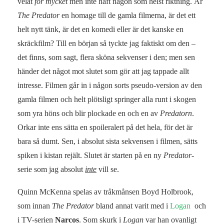
velat
för mycket
men inte haft någon som helst riktning. Är
The Predator
en homage till de gamla filmerna, är det ett
helt nytt tänk, är det en komedi eller är det kanske en
skräckfilm? Till en början så tyckte jag faktiskt om den –
det finns, som sagt, flera sköna sekvenser i den; men sen
händer det något mot slutet som gör att jag tappade allt
intresse. Filmen går in i någon sorts pseudo-version av den
gamla filmen och helt plötsligt springer alla runt i skogen
som yra höns och blir plockade en och en av
Predatorn
.
Orkar inte ens sätta en spoileralert på det hela, för det är
bara så dumt. Sen, i absolut sista sekvensen i filmen, sätts
spiken i kistan rejält. Slutet är starten på en ny
Predator
-
serie som jag absolut
inte
vill se.
Quinn McKenna spelas av tråkmånsen Boyd Holbrook,
som innan
The Predator
bland annat varit med i
Logan
och
i TV-serien
Narcos
. Som skurk i
Logan
var han ovanligt