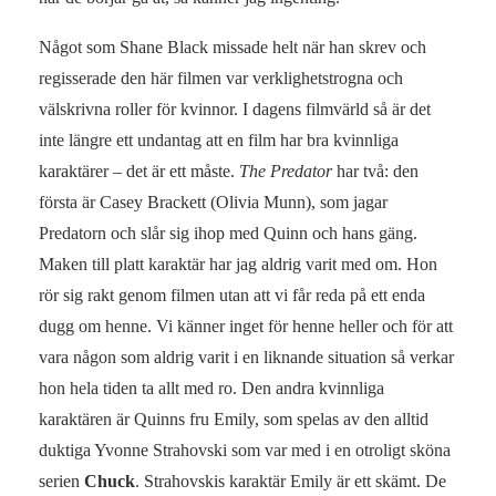
Något som Shane Black missade helt när han skrev och
regisserade den här filmen var verklighetstrogna och
välskrivna roller för kvinnor. I dagens filmvärld så är det
inte längre ett undantag att en film har bra kvinnliga
karaktärer – det är ett måste.
The Predator
har två: den
första är Casey Brackett (Olivia Munn), som jagar
Predatorn och slår sig ihop med Quinn och hans gäng.
Maken till platt karaktär har jag aldrig varit med om. Hon
rör sig rakt genom filmen utan att vi får reda på ett enda
dugg om henne. Vi känner inget för henne heller och för att
vara någon som aldrig varit i en liknande situation så verkar
hon hela tiden ta allt med ro. Den andra kvinnliga
karaktären är Quinns fru Emily, som spelas av den alltid
duktiga Yvonne Strahovski som var med i en otroligt sköna
serien
Chuck
. Strahovskis karaktär Emily är ett skämt. De