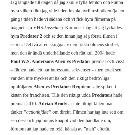
Jag längtade till dagen då jag skulle fylla femton och kunna
hyra vilken film jag ville i den lokala hyrfilmsbutiken (ja, en
gång i tiden hade vi sådana och vi fick hyra filmerna på
magnetiska VHS-
kassetter
). Kommer ihåg att jag lyckades
hyra
Predator 2
och se den innan jag såg första filmen i
serien. Del två är en skugga av den första filmens storhet,
men den är ändå underhållande och rätt kul. 2004 hade
Paul W.S. Andersons Alien vs Predator
premiär och visst
– filmen hade ett par intressanta sekvenser – men totalt sett
var den inte mycket att ha och den riktigt bedrövliga
uppföljaren
Alien vs Predator: Requiem
satte spiken i
kistan för franchisen. Tills den riktigt udda
Predators
hade
premiär 2010.
Adrian Brody
är inte riktigt killen man
tänker
”actionhjälte”
om direkt. Filmen har jag inte sett om
sen dess och jag minns knappt vad den handlade om,
förutom att jag hade en rejäl känsla av ”meh” efteråt.