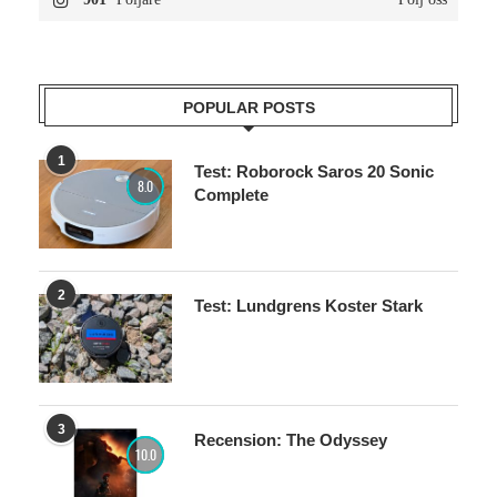
POPULAR POSTS
1
Test: Roborock Saros 20 Sonic
8.0
Complete
2
Test: Lundgrens Koster Stark
3
Recension: The Odyssey
10.0