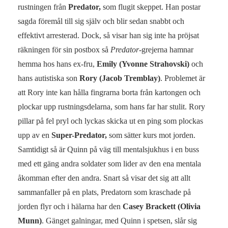
rustningen från
Predator,
som flugit skeppet. Han postar
sagda föremål till sig själv och blir sedan snabbt och
effektivt arresterad. Dock, så visar han sig inte ha pröjsat
räkningen för sin postbox så
Predator
-grejerna hamnar
hemma hos hans ex-fru,
Emily (Yvonne Strahovski)
och
hans autistiska son
Rory (Jacob Tremblay)
. Problemet är
att Rory inte kan hålla fingrarna borta från kartongen och
plockar upp rustningsdelarna, som hans far har stulit. Rory
pillar på fel pryl och lyckas skicka ut en ping som plockas
upp av en
Super-Predator,
som sätter kurs mot jorden.
Samtidigt så är Quinn på väg till mentalsjukhus i en buss
med ett gäng andra soldater som lider av den ena mentala
åkomman efter den andra. Snart så visar det sig att allt
sammanfaller på en plats, Predatorn som kraschade på
jorden flyr och i hälarna har den
Casey Brackett (Olivia
Munn)
. Gänget galningar, med Quinn i spetsen, slår sig