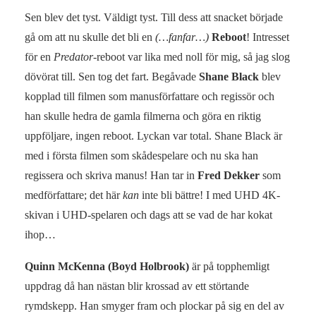
Sen blev det tyst. Väldigt tyst. Till dess att snacket började
gå om att nu skulle det bli en
(…fanfar…)
Reboot
! Intresset
för en
Predator
-reboot var lika med noll för mig, så jag slog
dövörat till. Sen tog det fart. Begåvade
Shane Black
blev
kopplad till filmen som manusförfattare och regissör och
han skulle hedra de gamla filmerna och göra en riktig
uppföljare, ingen reboot. Lyckan var total. Shane Black är
med i första filmen som skådespelare och nu ska han
regissera och skriva manus! Han tar in
Fred Dekker
som
medförfattare; det här
kan
inte bli bättre! I med UHD 4K-
skivan i UHD-spelaren och dags att se vad de har kokat
ihop…
Quinn McKenna (Boyd Holbrook)
är på topphemligt
uppdrag då han nästan blir krossad av ett störtande
rymdskepp. Han smyger fram och plockar på sig en del av