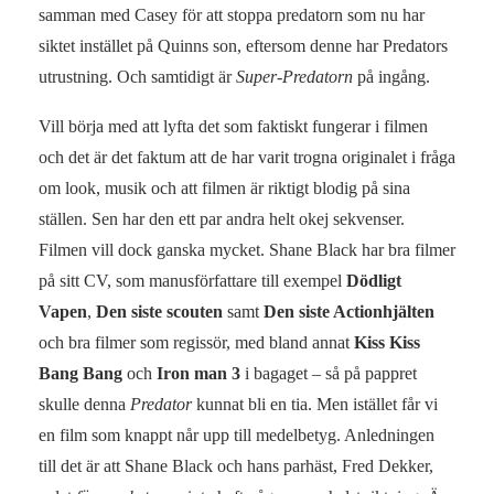
samman med Casey för att stoppa predatorn som nu har
siktet instället på Quinns son, eftersom denne har Predators
utrustning. Och samtidigt är
Super-Predatorn
på ingång.
Vill börja med att lyfta det som faktiskt fungerar i filmen
och det är det faktum att de har varit trogna originalet i fråga
om look, musik och att filmen är riktigt blodig på sina
ställen. Sen har den ett par andra helt okej sekvenser.
Filmen vill dock ganska mycket. Shane Black har bra filmer
på sitt CV, som manusförfattare till exempel
Dödligt
Vapen
,
Den siste scouten
samt
Den siste Actionhjälten
och bra filmer som regissör, med bland annat
Kiss Kiss
Bang Bang
och
Iron man 3
i bagaget – så på pappret
skulle denna
Predator
kunnat bli en tia. Men istället får vi
en film som knappt når upp till medelbetyg. Anledningen
till det är att Shane Black och hans parhäst, Fred Dekker,