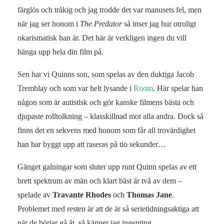
färglös och tråkig och jag trodde det var manusets fel, men
när jag ser honom i
The Predator
så inser jag hur otroligt
okarismatisk han är. Det här är verkligen ingen du vill
hänga upp hela din film på.
Sen har vi Quinns son, som spelas av den duktiga Jacob
Tremblay och som var helt lysande i
Room
. Här spelar han
någon som är autistisk och gör kanske filmens bästa och
djupaste rolltolkning – klasskillnad mot alla andra. Dock så
finns det en sekvens med honom som får all trovärdighet
han har byggt upp att raseras på tio sekunder…
Gänget galningar som sluter upp runt Quinn spelas av ett
brett spektrum av män och klart bäst är två av dem –
spelade av
Travante Rhodes
och
Thomas Jane
.
Problemet med resten är att de är så serietidningsaktiga att
när de börjar gå åt, så känner jag ingenting.