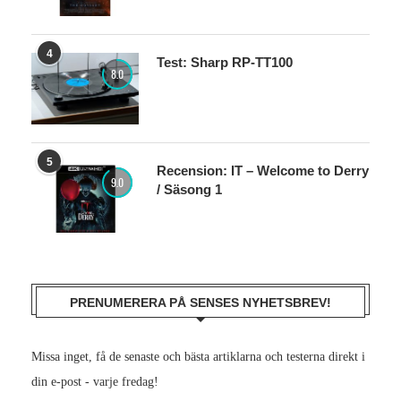
4
Test: Sharp RP-TT100
8.0
5
Recension: IT – Welcome to Derry
9.0
/ Säsong 1
PRENUMERERA PÅ SENSES NYHETSBREV!
Missa inget, få de senaste och bästa artiklarna och testerna direkt i
din e-post - varje fredag!