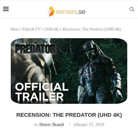
Hem
»
Film & TV
»
UHD 4K
»
Recension: The Predator (UHD 4K)
RECENSION: THE PREDATOR (UHD 4K)
av
Henric Brandt
februari 15, 2019