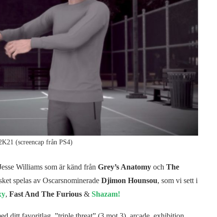
2K21 (screencap från PS4)
 Jesse Williams som är känd från
Grey’s Anatomy
och
The
 basket spelas av Oscarsnominerade
Djimon Hounsou
, som vi sett i
xy
,
Fast And The Furious
&
Shazam!
 ditt favoritlag, ”triple threat” (3 mot 3), arcade, exhibition