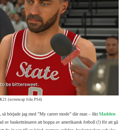
K21 (screencap från PS4)
ölja, så började jag med ”My career mode” där man – likt
Madden
ad av baskettränaren att hoppa av amerikansk fotboll (!) för att gå