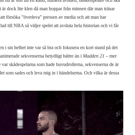
 att du är son till en känd, numera avliden, basketspelare och ska
het är dock lite klen då man hoppar från minnen där man tränar
m att försöka ”överleva” pressen av media och att man har
ad till NBA så väljer spelet att avsluta hela historian och vi får
ien i sin helhet inte var så bra och fokusera en kort stund på det
animerade sekvenserna betydligt bättre än i
Madden 21
– mer
ge var skådespelarna som hade huvudrollerna, sekvenserna de är
å det som sades och leva mig in i händelserna. Och vilka är dessa