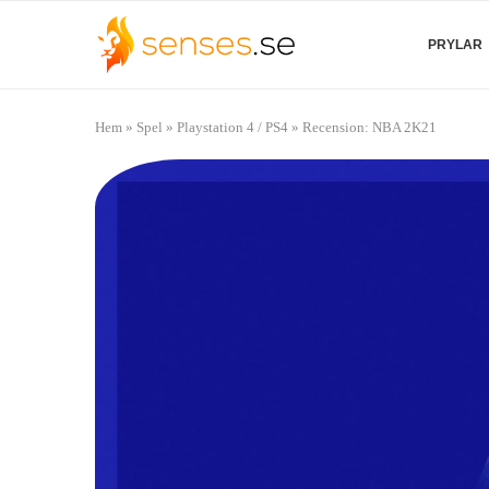
PRYLAR
Hem
»
Spel
»
Playstation 4 / PS4
»
Recension: NBA 2K21