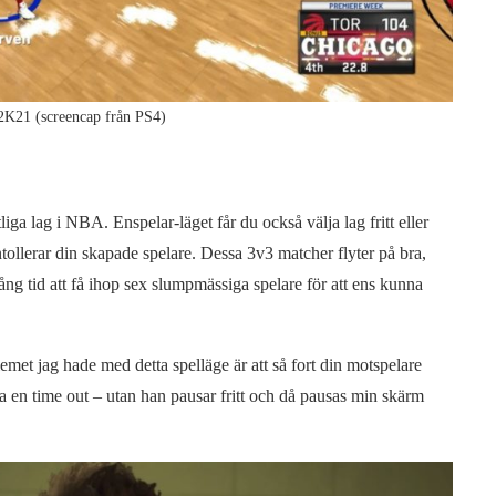
2K21 (screencap från PS4)
liga lag i NBA. Enspelar-läget får du också välja lag fritt eller
ollerar din skapade spelare. Dessa 3v3 matcher flyter på bra,
lång tid att få ihop sex slumpmässiga spelare för att ens kunna
emet jag hade med detta spelläge är att så fort din motspelare
 ta en time out – utan han pausar fritt och då pausas min skärm