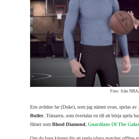
Foto: från NBA
Ens avlidne far (Duke), som jag nämnt ovan, spelas av
Butler
. Tränaren, som övertalar en till att börja spela
filmer som
Blood Diamond
,
Guardians Of The Gala
Om du bara känner för att spela några matcher offline med