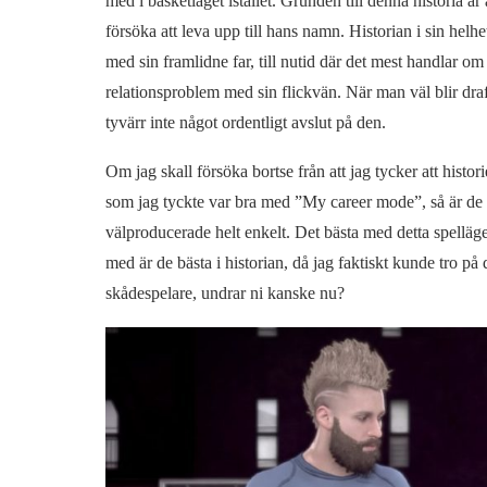
med i basketlaget istället. Grunden till denna historia är
försöka att leva upp till hans namn. Historian i sin hel
med sin framlidne far, till nutid där det mest handlar o
relationsproblem med sin flickvän. När man väl blir draft
tyvärr inte något ordentligt avslut på den.
Om jag skall försöka bortse från att jag tycker att histor
som jag tyckte var bra med ”My career mode”, så är de 
välproducerade helt enkelt. Det bästa med detta spellä
med är de bästa i historian, då jag faktiskt kunde tro p
skådespelare, undrar ni kanske nu?