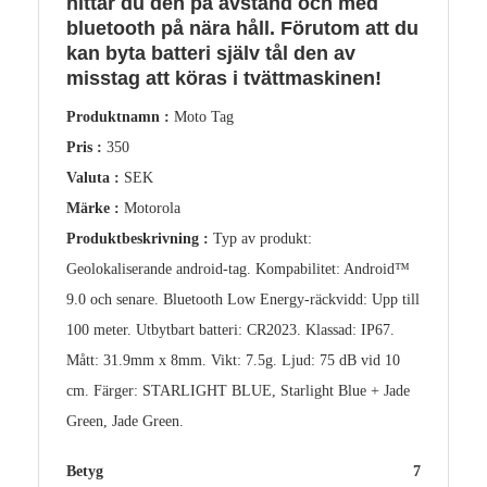
hittar du den på avstånd och med
bluetooth på nära håll. Förutom att du
kan byta batteri själv tål den av
misstag att köras i tvättmaskinen!
Produktnamn :
Moto Tag
Pris :
350
Valuta :
SEK
Märke :
Motorola
Produktbeskrivning :
Typ av produkt:
Geolokaliserande android-tag. Kompabilitet: Android™
9.0 och senare. Bluetooth Low Energy-räckvidd: Upp till
100 meter. Utbytbart batteri: CR2023. Klassad: IP67.
Mått: 31.9mm x 8mm. Vikt: 7.5g. Ljud: 75 dB vid 10
cm. Färger: STARLIGHT BLUE, Starlight Blue + Jade
Green, Jade Green.
Betyg
7