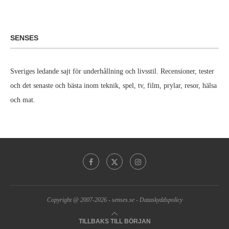
SENSES
Sveriges ledande sajt för underhållning och livsstil. Recensioner, tester
och det senaste och bästa inom teknik, spel, tv, film, prylar, resor, hälsa
och mat.
Copyright @ 2007-2026 -
senses.se
-
Dataskyddspolicy
TILLBAKS TILL BÖRJAN