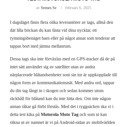
av
Senses.se
februari 6, 2025
I dagsläget finns flera olika leverantörer av tags, alltså den
där lilla brickan du kan fästa vid dina nycklar, ett
rymningsbenäget barn eller på något annat som tenderar att
tappas bort med jämna mellanrum.
Dessa tags ska inte förväxlas med en GPS-tracker då de på
intet sätt använder sig av satelliter utan av andra
närplacerade blåtandsenheter som sin tur är uppkopplade till
någon form av kommunikationsnät. Med andra ord, tappar
du din tag långt in i skogen och sedan kommer utom
räckhåll för blåtand kan du inte hitta den. Om inte någon
annan råkar gå förbi förstås. Med det i ryggsäcken ska vi i
detta test kika på
Motorola Moto Tag
och som ni kan
räkna ut av namnet är vi på Android-sidan av mobilvärlden