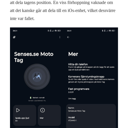
att dela tagens position. En viss förhoppning vaknade om
att det kanske går att dela till en iOs-enhet, vilket dessvärre
inte var fallet.