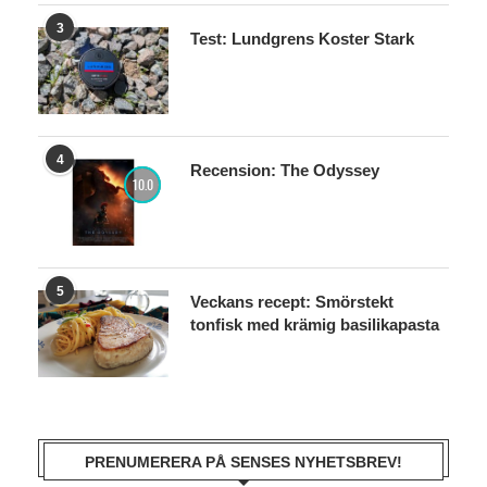
3
Test: Lundgrens Koster Stark
4
Recension: The Odyssey
10.0
5
Veckans recept: Smörstekt
tonfisk med krämig basilikapasta
PRENUMERERA PÅ SENSES NYHETSBREV!