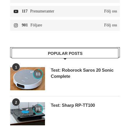
117
Prenumeranter
Följ oss
901
Följare
Följ oss
POPULAR POSTS
1
Test: Roborock Saros 20 Sonic
8.0
Complete
2
Test: Sharp RP-TT100
8.0