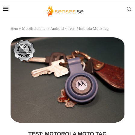
Hem
»
Mobiltelefoner
»
Android
»
Test: Motorola Moto Tag
TEST: MOTOROLA MOTO TAG