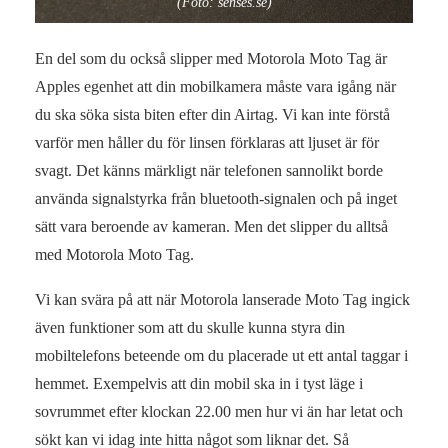
(Foto: senses.se)
En del som du också slipper med Motorola Moto Tag är
Apples egenhet att din mobilkamera måste vara igång när
du ska söka sista biten efter din Airtag. Vi kan inte förstå
varför men håller du för linsen förklaras att ljuset är för
svagt. Det känns märkligt när telefonen sannolikt borde
använda signalstyrka från bluetooth-signalen och på inget
sätt vara beroende av kameran. Men det slipper du alltså
med Motorola Moto Tag.
Vi kan svära på att när Motorola lanserade Moto Tag ingick
även funktioner som att du skulle kunna styra din
mobiltelefons beteende om du placerade ut ett antal taggar i
hemmet. Exempelvis att din mobil ska in i tyst läge i
sovrummet efter klockan 22.00 men hur vi än har letat och
sökt kan vi idag inte hitta något som liknar det. Så