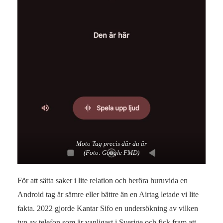
Moto Tag precis där du är
(Foto: Google FMD)
För att sätta saker i lite relation och beröra huruvida en
Android tag är sämre eller bättre än en Airtag letade vi lite
fakta. 2022 gjorde Kantar Sifo en undersökning av vilken
typ av telefon som är vanligast i Sverige och fick fram att