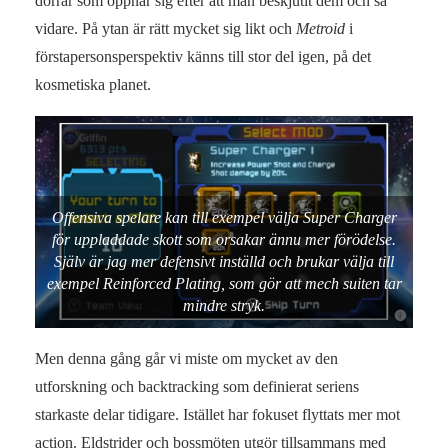
dörrar som öppnar sig efter att man beskjutit dem och så
vidare. På ytan är rätt mycket sig likt och
Metroid
i
förstapersonsperspektiv känns till stor del igen, på det
kosmetiska planet.
Offensiva spelare kan till exempel välja Super Charger
för uppladdade skott som orsakar ännu mer förödelse.
Själv är jag mer defensivt inställd och brukar välja till
exempel Reinforced Plating, som gör att mech suiten tar
mindre stryk.
Men denna gång går vi miste om mycket av den
utforskning och backtracking som definierat seriens
starkaste delar tidigare. Istället har fokuset flyttats mer mot
action. Eldstrider och bossmöten utgör tillsammans med