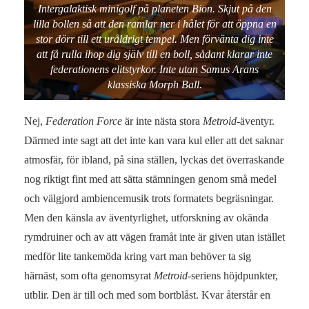
Intergalaktisk minigolf på planeten Bion. Skjut på den
lilla bollen så att den ramlar ner i hålet för att öppna en
stor dörr till ett uråldrigt tempel. Men förvänta dig inte
att få rulla ihop dig själv till en boll, sådant klarar inte
federationens elitstyrkor. Inte utan Samus Arans
klassiska Morph Ball.
Nej,
Federation Force
är inte nästa stora
Metroid
-äventyr.
Därmed inte sagt att det inte kan vara kul eller att det saknar
atmosfär, för ibland, på sina ställen, lyckas det överraskande
nog riktigt fint med att sätta stämningen genom små medel
och välgjord ambiencemusik trots formatets begräsningar.
Men den känsla av äventyrlighet, utforskning av okända
rymdruiner och av att vägen framåt inte är given utan istället
medför lite tankemöda kring vart man behöver ta sig
härnäst, som ofta genomsyrat
Metroid
-seriens höjdpunkter,
utblir. Den är till och med som bortblåst. Kvar återstår en