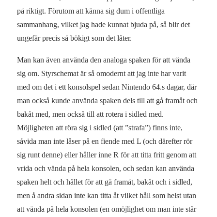
på riktigt. Förutom att känna sig dum i offentliga
sammanhang, vilket jag hade kunnat bjuda på, så blir det
ungefär precis så bökigt som det låter.
Man kan även använda den analoga spaken för att vända
sig om. Styrschemat är så omodernt att jag inte har varit
med om det i ett konsolspel sedan Nintendo 64.s dagar, där
man också kunde använda spaken dels till att gå framåt och
bakåt med, men också till att rotera i sidled med.
Möjligheten att röra sig i sidled (att ”strafa”) finns inte,
såvida man inte låser på en fiende med L (och därefter rör
sig runt denne) eller håller inne R för att titta fritt genom att
vrida och vända på hela konsolen, och sedan kan använda
spaken helt och hållet för att gå framåt, bakåt och i sidled,
men å andra sidan inte kan titta åt vilket håll som helst utan
att vända på hela konsolen (en omöjlighet om man inte står