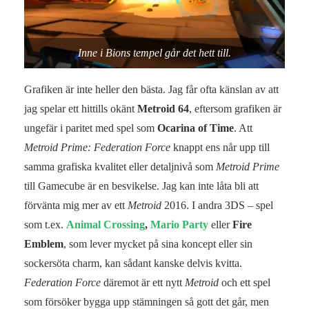
Inne i Bions tempel går det hett till.
Grafiken är inte heller den bästa. Jag får ofta känslan av att
jag spelar ett hittills okänt
Metroid 64
, eftersom grafiken är
ungefär i paritet med spel som
Ocarina of Time
. Att
Metroid Prime: Federation Force
knappt ens når upp till
samma grafiska kvalitet eller detaljnivå som
Metroid Prime
till Gamecube är en besvikelse. Jag kan inte låta bli att
förvänta mig mer av ett
Metroid
2016. I andra 3DS – spel
som t.ex.
Animal Crossing
,
Mario Party
eller
Fire
Emblem
, som lever mycket på sina koncept eller sin
sockersöta charm, kan sådant kanske delvis kvitta.
Federation Force
däremot är ett nytt
Metroid
och ett spel
som försöker bygga upp stämningen så gott det går, men