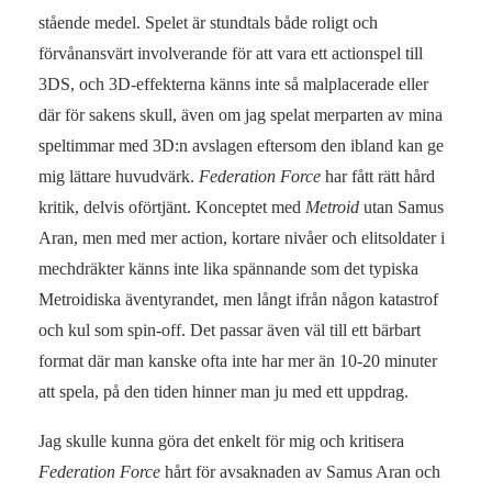
stående medel. Spelet är stundtals både roligt och
förvånansvärt involverande för att vara ett actionspel till
3DS, och 3D-effekterna känns inte så malplacerade eller
där för sakens skull, även om jag spelat merparten av mina
speltimmar med 3D:n avslagen eftersom den ibland kan ge
mig lättare huvudvärk.
Federation Force
har fått rätt hård
kritik, delvis oförtjänt. Konceptet med
Metroid
utan Samus
Aran, men med mer action, kortare nivåer och elitsoldater i
mechdräkter känns inte lika spännande som det typiska
Metroidiska äventyrandet, men långt ifrån någon katastrof
och kul som spin-off. Det passar även väl till ett bärbart
format där man kanske ofta inte har mer än 10-20 minuter
att spela, på den tiden hinner man ju med ett uppdrag.
Jag skulle kunna göra det enkelt för mig och kritisera
Federation Force
hårt för avsaknaden av Samus Aran och