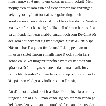
smart, innovativt men tyvärr också en aning bökigt. Men
möjligheten att låsa siktet på fiender förenklar styrningen
betydligt och gör att formatets begränsningar och
avsaknaden av en andra spak inte blir så förödande. Snabba
manövrar för att kasta sig åt olika håll när man har låst fast
på en fiende fungerar snabbt, smidigt och som förväntat för
den som har bekantat sig med tidigare
Metroid Prime
-spel.
När man har låst på en fiende med L-knappen kan man
finjustera siktet genom att hålla inne R och vinkla hela
konsolen, vilket fungerar förvånansvärt väl när man vill
göra små förändringar. Att använda denna teknik för att
skjuta lite ”framför” en fiende som rör sig och som man har
låst på är en väldigt användbar sak att lära sig.
Att däremot använda det fria siktet för att titta sig omkring
fungerar inte alls. Vill man vända sig om får man vända på
hela konsolen, vill man titta uppåt så får man göra just det,