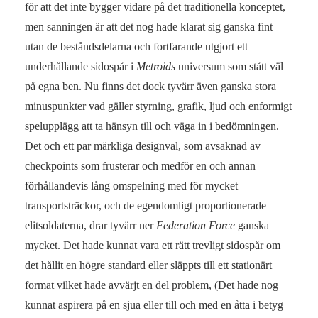
för att det inte bygger vidare på det traditionella konceptet,
men sanningen är att det nog hade klarat sig ganska fint
utan de beståndsdelarna och fortfarande utgjort ett
underhållande sidospår i
Metroids
universum som stått väl
på egna ben. Nu finns det dock tyvärr även ganska stora
minuspunkter vad gäller styrning, grafik, ljud och enformigt
spelupplägg att ta hänsyn till och väga in i bedömningen.
Det och ett par märkliga designval, som avsaknad av
checkpoints som frusterar och medför en och annan
förhållandevis lång omspelning med för mycket
transportsträckor, och de egendomligt proportionerade
elitsoldaterna, drar tyvärr ner
Federation Force
ganska
mycket. Det hade kunnat vara ett rätt trevligt sidospår om
det hållit en högre standard eller släppts till ett stationärt
format vilket hade avvärjt en del problem, (Det hade nog
kunnat aspirera på en sjua eller till och med en åtta i betyg