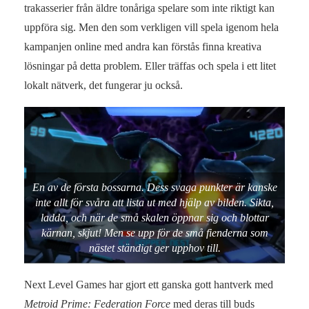
trakasserier från äldre tonåriga spelare som inte riktigt kan
uppföra sig. Men den som verkligen vill spela igenom hela
kampanjen online med andra kan förstås finna kreativa
lösningar på detta problem. Eller träffas och spela i ett litet
lokalt nätverk, det fungerar ju också.
En av de första bossarna. Dess svaga punkter är kanske
inte allt för svåra att lista ut med hjälp av bilden. Sikta,
ladda, och när de små skalen öppnar sig och blottar
kärnan, skjut! Men se upp för de små fienderna som
nästet ständigt ger upphov till.
Next Level Games har gjort ett ganska gott hantverk med
Metroid Prime: Federation Force
med deras till buds