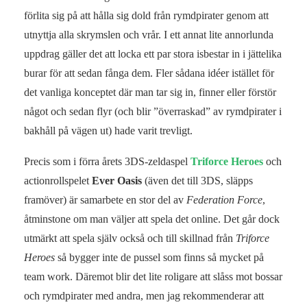
förlita sig på att hålla sig dold från rymdpirater genom att
utnyttja alla skrymslen och vrår. I ett annat lite annorlunda
uppdrag gäller det att locka ett par stora isbestar in i jättelika
burar för att sedan fånga dem. Fler sådana idéer istället för
det vanliga konceptet där man tar sig in, finner eller förstör
något och sedan flyr (och blir ”överraskad” av rymdpirater i
bakhåll på vägen ut) hade varit trevligt.
Precis som i förra årets 3DS-zeldaspel
Triforce Heroes
och
actionrollspelet
Ever Oasis
(även det till 3DS, släpps
framöver) är samarbete en stor del av
Federation Force
,
åtminstone om man väljer att spela det online. Det går dock
utmärkt att spela själv också och till skillnad från
Triforce
Heroes
så bygger inte de pussel som finns så mycket på
team work. Däremot blir det lite roligare att slåss mot bossar
och rymdpirater med andra, men jag rekommenderar att