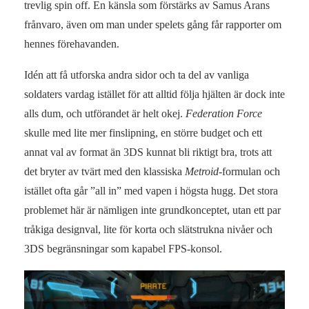
trevlig spin off. En känsla som förstärks av Samus Arans
frånvaro, även om man under spelets gång får rapporter om
hennes förehavanden.
Idén att få utforska andra sidor och ta del av vanliga
soldaters vardag istället för att alltid följa hjälten är dock inte
alls dum, och utförandet är helt okej.
Federation Force
skulle med lite mer finslipning, en större budget och ett
annat val av format än 3DS kunnat bli riktigt bra, trots att
det bryter av tvärt med den klassiska
Metroid
-formulan och
istället ofta går ”all in” med vapen i högsta hugg. Det stora
problemet här är nämligen inte grundkonceptet, utan ett par
tråkiga designval, lite för korta och slätstrukna nivåer och
3DS begränsningar som kapabel FPS-konsol.