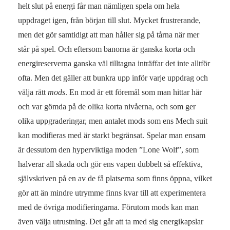
helt slut på energi får man nämligen spela om hela
uppdraget igen, från början till slut. Mycket frustrerande,
men det gör samtidigt att man håller sig på tårna när mer
står på spel. Och eftersom banorna är ganska korta och
energireserverna ganska väl tilltagna inträffar det inte alltför
ofta. Men det gäller att bunkra upp inför varje uppdrag och
välja rätt
mods
. En mod är ett föremål som man hittar här
och var gömda på de olika korta nivåerna, och som ger
olika uppgraderingar, men antalet mods som ens Mech suit
kan modifieras med är starkt begränsat. Spelar man ensam
är dessutom den hyperviktiga moden ”Lone Wolf”, som
halverar all skada och gör ens vapen dubbelt så effektiva,
självskriven på en av de få platserna som finns öppna, vilket
gör att än mindre utrymme finns kvar till att experimentera
med de övriga modifieringarna. Förutom mods kan man
även välja utrustning. Det går att ta med sig energikapslar