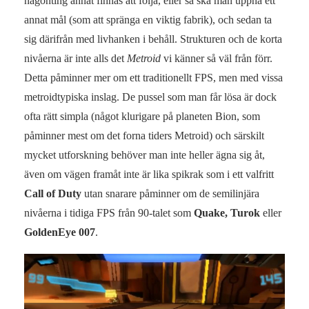
någonting annat finnas att följa, eller så ska man uppnå ett
annat mål (som att spränga en viktig fabrik), och sedan ta
sig därifrån med livhanken i behåll. Strukturen och de korta
nivåerna är inte alls det
Metroid
vi känner så väl från förr.
Detta påminner mer om ett traditionellt FPS, men med vissa
metroidtypiska inslag. De pussel som man får lösa är dock
ofta rätt simpla (något klurigare på planeten Bion, som
påminner mest om det forna tiders Metroid) och särskilt
mycket utforskning behöver man inte heller ägna sig åt,
även om vägen framåt inte är lika spikrak som i ett valfritt
Call of Duty
utan snarare påminner om de semilinjära
nivåerna i tidiga FPS från 90-talet som
Quake, Turok
eller
GoldenEye 007
.