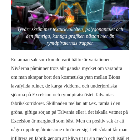
Tyvärr skrämmer texturkvalitéten, polygonantalet och
den flimriga, kantiga grafiken nästan mer än
rymdpiraternas trupper.
En annan sak som kunde varit bättre är variationen.
Nivåerna påminner trots allt ganska mycket om varandra
om man skrapar bort den kosmetiska ytan mellan Bions
lavafyllda ruiner, de karga vidderna och underjordiska
sjöarna på Excelsion och rymdpiratsnästet Talvanias
fabrikskorridorer. Skillnaden mellan att t.ex. ramla i den
gröna, giftiga sörjan på Talvania eller i det iskalla vattnet på
Excelsion är marginell som bäst. Men en positiv sak är att
några uppdrag åtminstone utmärker sig. I ett sådant får man
infiltrera en fabrik genom att kliva ut ur sin mech och istället