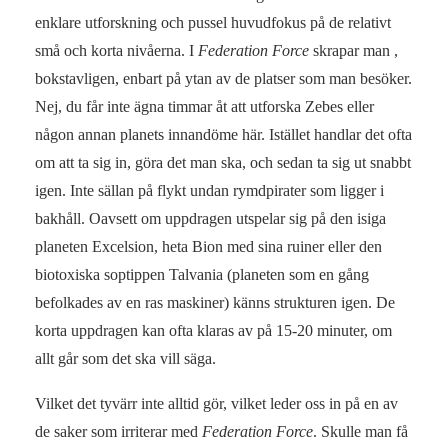
enklare utforskning och pussel huvudfokus på de relativt
små och korta nivåerna. I
Federation Force
skrapar man ,
bokstavligen, enbart på ytan av de platser som man besöker.
Nej, du får inte ägna timmar åt att utforska Zebes eller
någon annan planets innandöme här. Istället handlar det ofta
om att ta sig in, göra det man ska, och sedan ta sig ut snabbt
igen. Inte sällan på flykt undan rymdpirater som ligger i
bakhåll. Oavsett om uppdragen utspelar sig på den isiga
planeten Excelsion, heta Bion med sina ruiner eller den
biotoxiska soptippen Talvania (planeten som en gång
befolkades av en ras maskiner) känns strukturen igen. De
korta uppdragen kan ofta klaras av på 15-20 minuter, om
allt går som det ska vill säga.
Vilket det tyvärr inte alltid gör, vilket leder oss in på en av
de saker som irriterar med
Federation Force
. Skulle man få