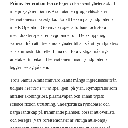
Prime: Federation Force
följer vi för ovanlighetens skull
inte prisjägaren Samus Aran utan en grupp elitsoldater i
federationens insatsstyrka. För att bekämpa rymdpiraterna
inleds Operation Golem, där specialförband och stora
mechdräkter spelar en avgörande roll. Deras uppdrag
varierar, från att utreda nödsignaler till att slå ut rymdpiraters
vitala infrastruktur eller finna och föra viktiga uråldriga
artefakter tillbaka till federationen innan rymdpiraterna
lägger beslag på dem.
Trots Samus Arans frånvaro känns många ingredienser från
tidigare
Metroid Prime
-spel igen, på ytan. Rymdpirater som
anfaller skoningslöst, plasmavapen och annan typisk
science fiction-utrustning, underjordiska rymdbaser och
karga landskap på främmande planeter, bossar att överlista
och besegra (vars rörelsemönster är viktiga att skönja),