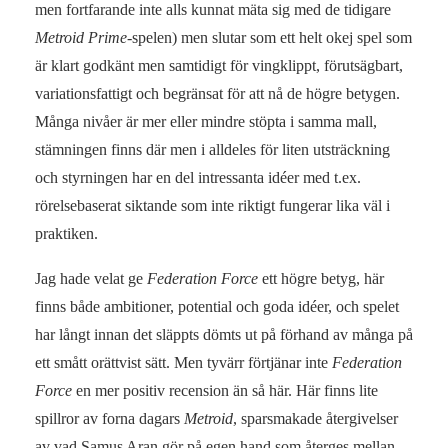
men fortfarande inte alls kunnat mäta sig med de tidigare
Metroid Prime
-spelen) men slutar som ett helt okej spel som
är klart godkänt men samtidigt för vingklippt, förutsägbart,
variationsfattigt och begränsat för att nå de högre betygen.
Många nivåer är mer eller mindre stöpta i samma mall,
stämningen finns där men i alldeles för liten utsträckning
och styrningen har en del intressanta idéer med t.ex.
rörelsebaserat siktande som inte riktigt fungerar lika väl i
praktiken.
Jag hade velat ge
Federation Force
ett högre betyg, här
finns både ambitioner, potential och goda idéer, och spelet
har långt innan det släppts dömts ut på förhand av många på
ett smått orättvist sätt. Men tyvärr förtjänar inte
Federation
Force
en mer positiv recension än så här. Här finns lite
spillror av forna dagars
Metroid
, sparsmakade återgivelser
av vad Samus Aran gör på egen hand som återges mellan