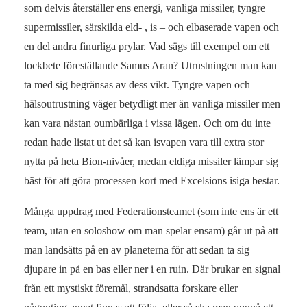
som delvis återställer ens energi, vanliga missiler, tyngre
supermissiler, särskilda eld- , is – och elbaserade vapen och
en del andra finurliga prylar. Vad sägs till exempel om ett
lockbete föreställande Samus Aran? Utrustningen man kan
ta med sig begränsas av dess vikt. Tyngre vapen och
hälsoutrustning väger betydligt mer än vanliga missiler men
kan vara nästan oumbärliga i vissa lägen. Och om du inte
redan hade listat ut det så kan isvapen vara till extra stor
nytta på heta Bion-nivåer, medan eldiga missiler lämpar sig
bäst för att göra processen kort med Excelsions isiga bestar.
Många uppdrag med Federationsteamet (som inte ens är ett
team, utan en soloshow om man spelar ensam) går ut på att
man landsätts på en av planeterna för att sedan ta sig
djupare in på en bas eller ner i en ruin. Där brukar en signal
från ett mystiskt föremål, strandsatta forskare eller