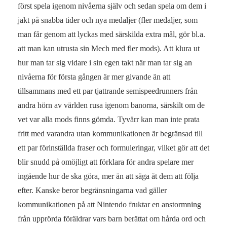
först spela igenom nivåerna själv och sedan spela om dem i
jakt på snabba tider och nya medaljer (fler medaljer, som
man får genom att lyckas med särskilda extra mål, gör bl.a.
att man kan utrusta sin Mech med fler mods). Att klura ut
hur man tar sig vidare i sin egen takt när man tar sig an
nivåerna för första gången är mer givande än att
tillsammans med ett par tjattrande semispeedrunners från
andra hörn av världen rusa igenom banorna, särskilt om de
vet var alla mods finns gömda. Tyvärr kan man inte prata
fritt med varandra utan kommunikationen är begränsad till
ett par förinställda fraser och formuleringar, vilket gör att det
blir snudd på omöjligt att förklara för andra spelare mer
ingående hur de ska göra, mer än att säga åt dem att följa
efter. Kanske beror begränsningarna vad gäller
kommunikationen på att Nintendo fruktar en anstormning
från upprörda föräldrar vars barn berättat om hårda ord och