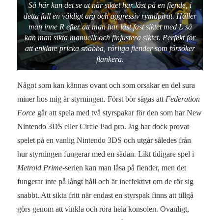
Så här kan det se ut när siktet har låst på en fiende, i
detta fall en väldigt arg och aggressiv rymdpirat. Håller
man inne R efter att man har låst fast siktet med L så
kan man sikta manuellt och finjustera siktet. Perfekt för
att enklare pricka snabba, rörliga fiender som försöker
flankera.
Något som kan kännas ovant och som orsakar en del sura
miner hos mig är styrningen. Först bör sägas att
Federation
Force
går att spela med två styrspakar för den som har New
Nintendo 3DS eller Circle Pad pro. Jag har dock provat
spelet på en vanlig Nintendo 3DS och utgår således från
hur styrningen fungerar med en sådan. Likt tidigare spel i
Metroid Prime
-serien kan man låsa på fiender, men det
fungerar inte på långt håll och är ineffektivt om de rör sig
snabbt. Att sikta fritt när endast en styrspak finns att tillgå
görs genom att vinkla och röra hela konsolen. Ovanligt,