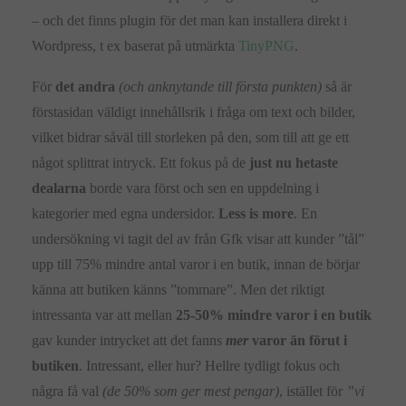
– och det finns plugin för det man kan installera direkt i
Wordpress, t ex baserat på utmärkta
TinyPNG
.
För
det andra
(och anknytande till första punkten)
så är
förstasidan väldigt innehållsrik i fråga om text och bilder,
vilket bidrar såväl till storleken på den, som till att ge ett
något splittrat intryck. Ett fokus på de
just nu hetaste
dealarna
borde vara först och sen en uppdelning i
kategorier med egna undersidor.
Less is more
. En
undersökning vi tagit del av från Gfk visar att kunder ”tål”
upp till 75% mindre antal varor i en butik, innan de börjar
känna att butiken känns ”tommare”. Men det riktigt
intressanta var att mellan
25-50% mindre varor i en butik
gav kunder intrycket att det fanns
mer
varor än förut i
butiken
. Intressant, eller hur? Hellre tydligt fokus och
några få val
(de 50% som ger mest pengar)
, istället för
”vi