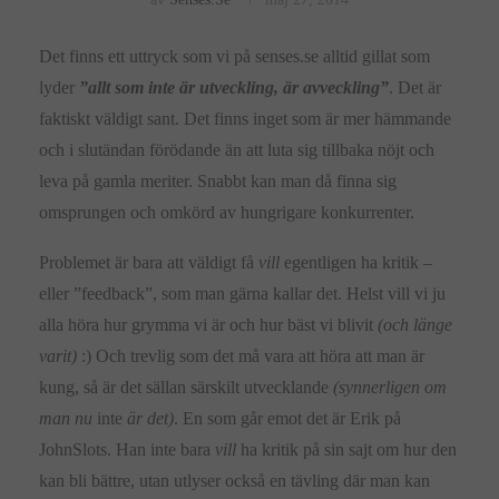
Det finns ett uttryck som vi på senses.se alltid gillat som
lyder
”allt som inte är utveckling, är avveckling”
. Det är
faktiskt väldigt sant. Det finns inget som är mer hämmande
och i slutändan förödande än att luta sig tillbaka nöjt och
leva på gamla meriter. Snabbt kan man då finna sig
omsprungen och omkörd av hungrigare konkurrenter.
Problemet är bara att väldigt få
vill
egentligen ha kritik –
eller ”feedback”, som man gärna kallar det. Helst vill vi ju
alla höra hur grymma vi är och hur bäst vi blivit
(och länge
varit)
:) Och trevlig som det må vara att höra att man är
kung, så är det sällan särskilt utvecklande
(synnerligen om
man nu
inte
är det)
. En som går emot det är Erik på
JohnSlots. Han inte bara
vill
ha kritik på sin sajt om hur den
kan bli bättre, utan utlyser också en tävling där man kan