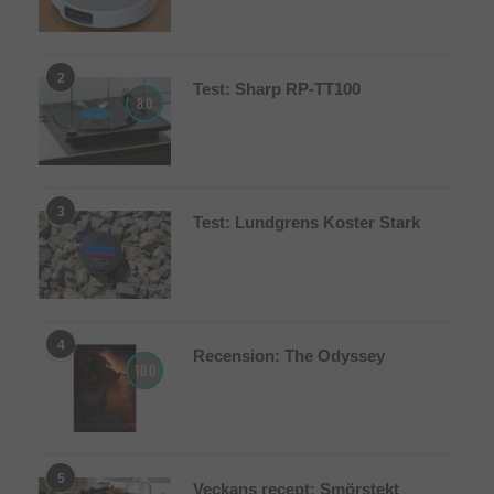
2
Test: Sharp RP-TT100
8.0
3
Test: Lundgrens Koster Stark
4
Recension: The Odyssey
10.0
5
Veckans recept: Smörstekt