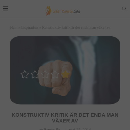
Hem
»
Inspiration
»
Konstruktiv kritik är det enda man växer av
KONSTRUKTIV KRITIK ÄR DET ENDA MAN
VÄXER AV
av
Senses.se
maj 27, 2014