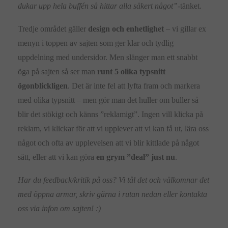
dukar upp hela buffén så hittar alla säkert något”
-tänket.
Tredje området gäller
design och
enhetlighet
– vi gillar ex
menyn i toppen av sajten som ger klar och tydlig
uppdelning med undersidor. Men slänger man ett snabbt
öga på sajten så ser man
runt 5 olika typsnitt
ögonblickligen
. Det är inte fel att lyfta fram och markera
med olika typsnitt – men gör man det huller om buller så
blir det stökigt och känns ”reklamigt”. Ingen vill klicka på
reklam, vi klickar för att vi upplever att vi kan få ut, lära oss
något och ofta av upplevelsen att vi blir kittlade på något
sätt, eller att vi kan göra
en grym ”deal” just nu
.
Har du feedback/kritik på oss? Vi tål det och välkomnar det
med öppna armar, skriv gärna i rutan nedan eller kontakta
oss via infon om sajten! :)