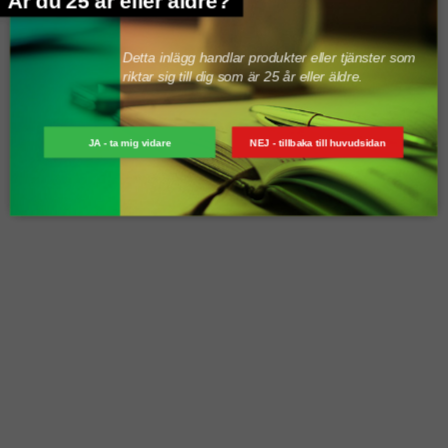
Är du 25 år eller äldre?
Detta inlägg handlar produkter eller tjänster som
riktar sig till dig som är 25 år eller äldre.
LÄMNA ETT SVAR
JA - ta mig vidare
NEJ - tillbaka till huvudsidan