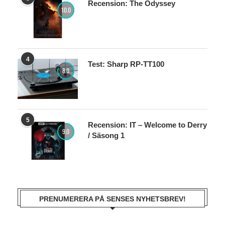
Recension: The Odyssey
10.0
4
Test: Sharp RP-TT100
8.0
5
Recension: IT – Welcome to Derry
9.0
/ Säsong 1
PRENUMERERA PÅ SENSES NYHETSBREV!