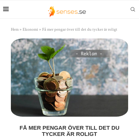
Hem
»
Ekonomi
»
Få mer pengar över till det du tycker är roligt
FÅ MER PENGAR ÖVER TILL DET DU
TYCKER ÄR ROLIGT