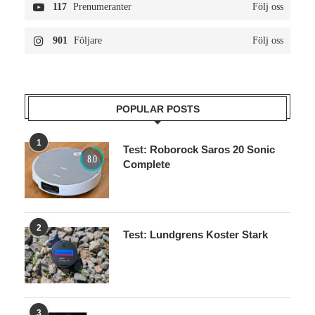
117
Prenumeranter
Följ oss
901
Följare
Följ oss
POPULAR POSTS
1
Test: Roborock Saros 20 Sonic
8.0
Complete
2
Test: Lundgrens Koster Stark
3