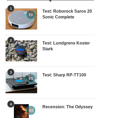
1
Test: Roborock Saros 20
8.0
Sonic Complete
2
Test: Lundgrens Koster
Stark
3
Test: Sharp RP-TT100
8.0
4
Recension: The Odyssey
10.0