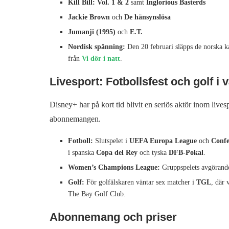
Kill Bill: Vol. 1 & 2
samt
Inglorious Basterds
Jackie Brown
och
De hänsynslösa
Jumanji (1995)
och
E.T.
Nordisk spänning:
Den 20 februari släpps de norska k
från
Vi dör i natt
.
Livesport: Fotbollsfest och golf i 
Disney+ har på kort tid blivit en seriös aktör inom livesp
abonnemangen.
Fotboll:
Slutspelet i
UEFA Europa League
och
Confe
i spanska
Copa del Rey
och tyska
DFB-Pokal
.
Women’s Champions League:
Gruppspelets avgörande
Golf:
För golfälskaren väntar sex matcher i
TGL
, där 
The Bay Golf Club.
Abonnemang och priser