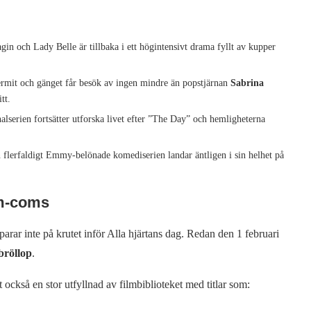
gin och Lady Belle är tillbaka i ett högintensivt drama fyllt av kupper
mit och gänget får besök av ingen mindre än popstjärnan
Sabrina
tt.
alserien fortsätter utforska livet efter ”The Day” och hemligheterna
flerfaldigt Emmy-belönade komediserien landar äntligen i sin helhet på
om-coms
ar inte på krutet inför Alla hjärtans dag. Redan den 1 februari
bröllop
.
 också en stor utfyllnad av filmbiblioteket med titlar som: