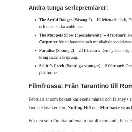
Andra tunga seriepremiärer:
The Artful Dodger (Säsong 2) – 10 februari:
Jack, Fa
och medicinska ambitioner.
The Muppets Show (Specialavsnitt) – 4 februari:
Ker
Carpenter
för ett kaosartat och musikaliskt specialavsni
Paradise (Säsong 2) – 23 februari:
Den hyllade origin
kring stadens ursprung.
Schitt’s Creek (Samtliga säsonger) – 2 februari:
Den 
plattformen.
Filmfrossa: Från Tarantino till R
Februari är som bekant kärlekens månad och Disney+ spar
landar klassiker som
Notting Hill
och
Min bäste väns 
För den som föredrar adrenalin framför romantik blir det