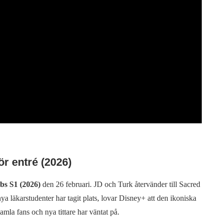
ör entré (2026)
bs S1 (2026)
den 26 februari. JD och Turk återvänder till Sacred
a läkarstudenter har tagit plats, lovar Disney+ att den ikoniska
mla fans och nya tittare har väntat på.