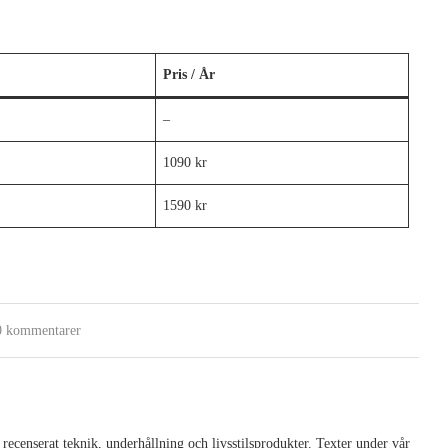
Pris / År
–
1090 kr
1590 kr
0 kommentarer
 recenserat teknik, underhållning och livsstilsprodukter. Texter under vår