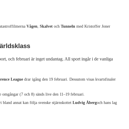
atastroffilmerna
Vågen
,
Skalvet
och
Tunneln
med Kristoffer Joner
världsklass
ort, och februari är inget undantag. All sport ingår i de vanliga
rence League
drar igång den 19 februari. Dessutom visas kvartsfinaler
 omgångar (7 och 8) sänds live den 11–19 februari.
vi bland annat kan följa svenske stjärnskottet
Ludvig Åberg
och hans lag