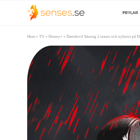
PRYLAR
Hem
»
TV
»
Disney+
»
Daredevil Säsong 2 teaser och nyheter på Di