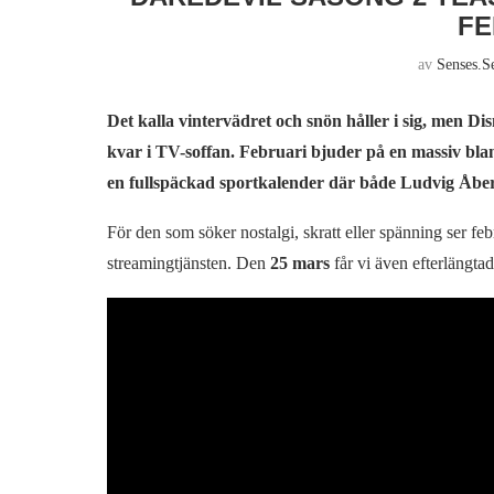
FE
av
Senses.s
Det kalla vintervädret och snön håller i sig, men Dis
kvar i TV-soffan. Februari bjuder på en massiv blan
en fullspäckad sportkalender där både Ludvig Åber
För den som söker nostalgi, skratt eller spänning ser feb
streamingtjänsten. Den
25 mars
får vi även efterlängta